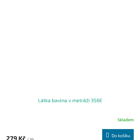
Látka bavlna v metráži 356E
Skladem
Do košíku
279 Kč
/ m