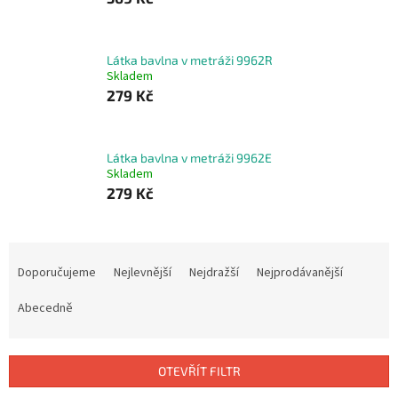
Látka bavlna v metráži 9962R
Skladem
279 Kč
Látka bavlna v metráži 9962E
Skladem
279 Kč
Ř
a
Doporučujeme
Nejlevnější
Nejdražší
Nejprodávanější
z
e
Abecedně
n
í
p
OTEVŘÍT FILTR
r