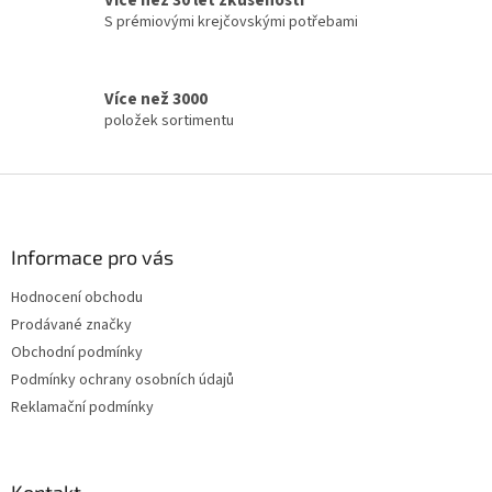
Více než 30 let zkušeností
k
S prémiovými krejčovskými potřebami
y
v
ý
p
Více než 3000
i
položek sortimentu
s
u
Z
á
p
a
Informace pro vás
t
Hodnocení obchodu
í
Prodávané značky
Obchodní podmínky
Podmínky ochrany osobních údajů
Reklamační podmínky
Kontakt