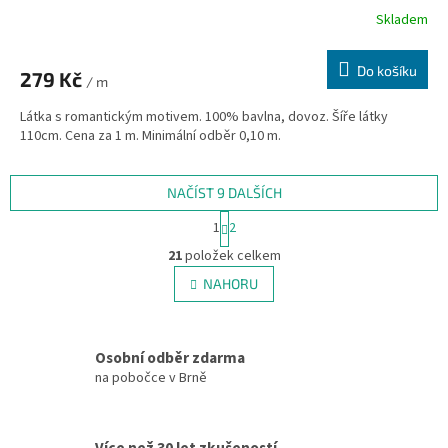
Skladem
Do košíku
279 Kč
/ m
Látka s romantickým motivem. 100% bavlna, dovoz. Šíře látky
110cm. Cena za 1 m. Minimální odběr 0,10 m.
NAČÍST 9 DALŠÍCH
S
1
2
t
O
r
21
položek celkem
v
á
l
NAHORU
n
á
k
d
o
v
a
á
Osobní odběr zdarma
c
n
í
na pobočce v Brně
í
p
r
v