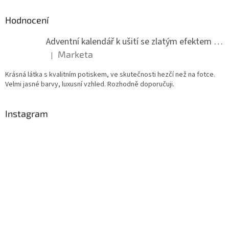
Hodnocení
Adventní kalendář k ušití se zlatým efektem 042Q
Marketa
|
Hodnocení produktu je 5 z 5 hvězdiček.
Krásná látka s kvalitním potiskem, ve skutečnosti hezčí než na fotce.
Velmi jasné barvy, luxusní vzhled. Rozhodně doporučuji.
Instagram