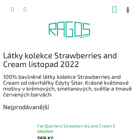
Přejít
NÁKUP
na
obsah
KOŠÍK
Látky kolekce Strawberries and
Cream listopad 2022
100% bavlněné látky kolekce Strawberries and
Cream od návrhářky Edyty Sitar. Krásné květinové
motivy v krémových, smetanových, světle a tmavě
červených barvách.
Nejprodávanější
Fat Quarters Strawberries and Cream E
Skladem
569 Kč