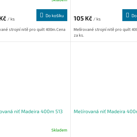
Skladem
Do košíku
Do
 Kč
105 Kč
/ ks
/ ks
vané strojní nitě pro quilt 400m.Cena
Melírované strojní nitě pro quilt 4
za ks.
ovaná niť Madeira 400m 513
Melírovaná niť Madeira 400
Skladem