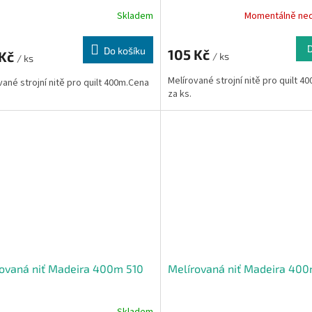
Skladem
Momentálně ne
Do košíku
105 Kč
 Kč
/ ks
/ ks
Melírované strojní nitě pro quilt 4
vané strojní nitě pro quilt 400m.Cena
za ks.
ovaná niť Madeira 400m 510
Melírovaná niť Madeira 400