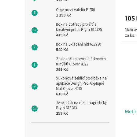
323 Kč
Objemový vatelín P 250
1 150 Kč
105
Box na potřeby pro šití a
Melíro
kreativní práce Prym 612725
435 Kč
za ks.
Box na ukládání nití 612730
540 Kč
Zakladač na tvorbu látkových
tunýlků Clover 4022
299 Kč
Silikonová žehlící podložka na
aplikace Design Pro Appliqué
Mat Clover 4095
630 Kč
Jehelníček na ruku magnetický
Prym 610283
Melír
259 Kč