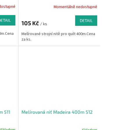
dostupné
Momentálně nedostupné
DETAIL
DETAIL
105 Kč
/ ks
00m.Cena
Melírované strojní nitě pro quilt 400m.Cena
za ks.
m 511
Melírovaná niť Madeira 400m 512