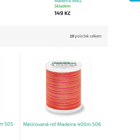
Madeira 9662
Skladem
149 Kč
20
položek celkem
0m 505
Melírovaná niť Madeira 400m 506