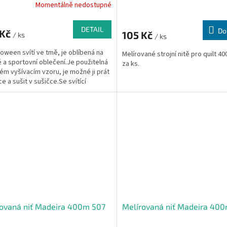
Momentálně nedostupné
DETAIL
Do
 Kč
105 Kč
/ ks
/ ks
lloween svítí ve tmě, je oblíbená na
Melírované strojní nitě pro quilt 4
 a sportovní oblečení.Je použitelná
za ks.
ém vyšívacím vzoru, je možné ji prát
e a sušit v sušičce.Se svítící
u na...
ovaná niť Madeira 400m 507
Melírovaná niť Madeira 40