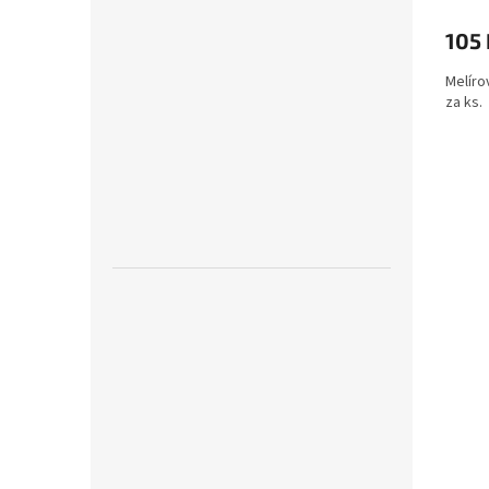
105
Melíro
za ks.