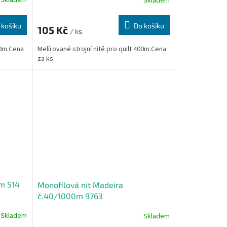
Skladem
Skladem
 košíku
Do košíku
105 Kč
/ ks
00m.Cena
Melírované strojní nitě pro quilt 400m.Cena
za ks.
m 514
Monofilová nit Madeira
č.40/1000m 9763
Skladem
Skladem