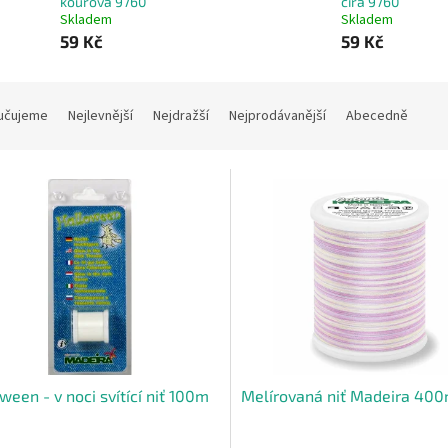
kouřová 9760
čirá 9760
Skladem
Skladem
59 Kč
59 Kč
učujeme
Nejlevnější
Nejdražší
Nejprodávanější
Abecedně
ween - v noci svítící niť 100m
Melírovaná niť Madeira 40