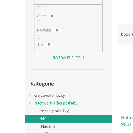
n
e
l
Akce
0
Ř
Novinka
0
a
Dopor
z
Tip
0
e
V
n
ROZBALIT FILTR
ý
í
p
p
i
r
Přeskočit
s
o
Kategorie
kategorie
p
d
r
u
Krejčovské nůžky
o
k
Patchwork a šicí potřeby
d
t
Řezací podložky
u
ů
Hallo
k
Nitě
9661
t
Madeira
ů