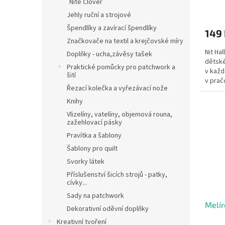
Nitě Clover
Jehly ruční a strojové
Špendlíky a zavírací špendlíky
149
Značkovače na textil a krejčovské míry
Nit Ha
Doplňky - ucha,závěsy tašek
dětské
Praktické pomůcky pro patchwork a
v každ
šití
v pračc
Řezací kolečka a vyřezávací nože
ozdobo
Knihy
Vlizelíny, vatelíny, objemová rouna,
zažehlovací pásky
Pravítka a šablony
Šablony pro quilt
Svorky látek
Příslušenství šicích strojů - patky,
cívky...
Sady na patchwork
Melír
Dekorativní oděvní doplňky
Kreativní tvoření