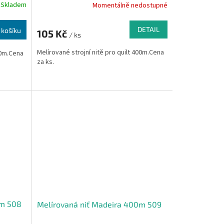
Skladem
Momentálně nedostupné
DETAIL
 košíku
105 Kč
/ ks
Melírované strojní nitě pro quilt 400m.Cena
00m.Cena
za ks.
0m 508
Melírovaná niť Madeira 400m 509