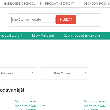
HODNOCENÍ OBCHODU
PRODÁVANÉ ZNAČKY
OBCHODNÍ PODMÍ
HLEDAT
reativní tvoření
Látky Makower
Látky - speciální nabídka
Madeira
Nitě Clover
odávanější
Monofilová nit
Monofilová nit
Madeira č.60/200m
Madeira č.60/2