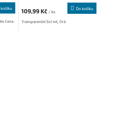
 košíku
Do košíku
109,99 Kč
/ ks
00m.Cena
Transparentní šicí nit, čirá.