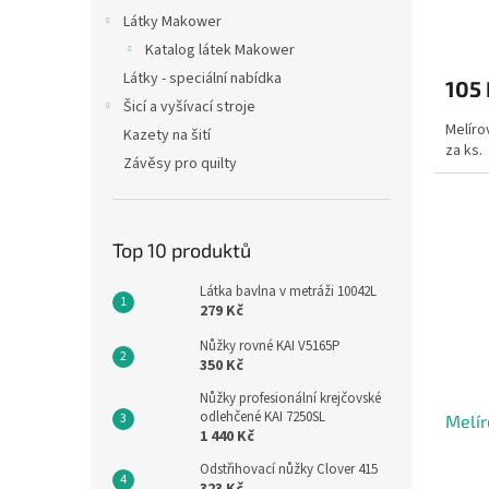
Látky Makower
Katalog látek Makower
Látky - speciální nabídka
105
Šicí a vyšívací stroje
Melíro
Kazety na šití
za ks.
Závěsy pro quilty
Top 10 produktů
Látka bavlna v metráži 10042L
279 Kč
Nůžky rovné KAI V5165P
350 Kč
Nůžky profesionální krejčovské
odlehčené KAI 7250SL
Melír
1 440 Kč
Odstřihovací nůžky Clover 415