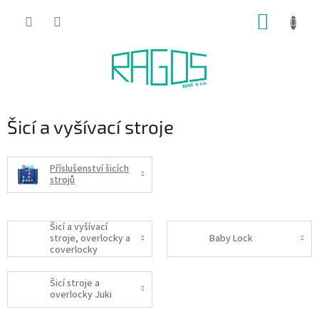
Přejít
NÁKUP
na
obsah
KOŠÍK
Šicí a vyšívací stroje
Příslušenství šicích
strojů
Šicí a vyšívací
stroje, overlocky a
Baby Lock
coverlocky
BROTHER
Šicí stroje a
overlocky Juki