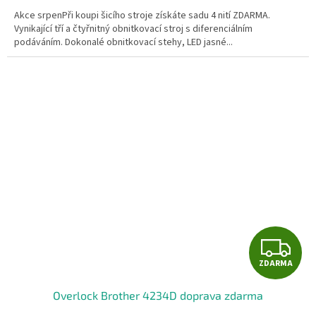
A
Akce srpenPři koupi šicího stroje získáte sadu 4 nití ZDARMA.
Vynikající tří a čtyřnitný obnitkovací stroj s diferenciálním
podáváním. Dokonalé obnitkovací stehy, LED jasné...
Z
ZDARMA
D
Overlock Brother 4234D doprava zdarma
A