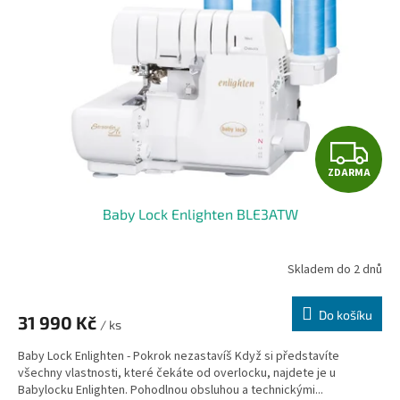
Z
ZDARMA
D
Baby Lock Enlighten BLE3ATW
A
R
Skladem do 2 dnů
M
Do košíku
31 990 Kč
/ ks
A
Baby Lock Enlighten - Pokrok nezastavíš Když si představíte
všechny vlastnosti, které čekáte od overlocku, najdete je u
Babylocku Enlighten. Pohodlnou obsluhou a technickými...