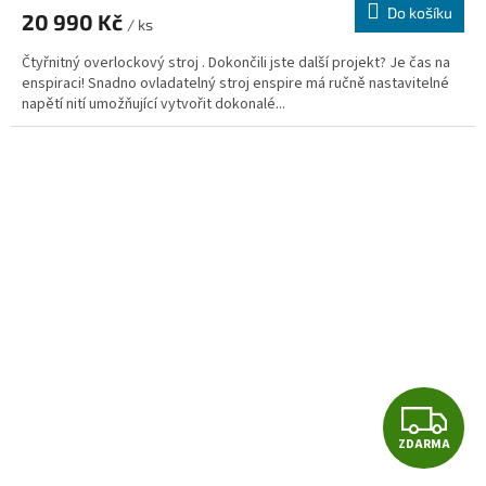
Do košíku
20 990 Kč
/ ks
A
Čtyřnitný overlockový stroj . Dokončili jste další projekt? Je čas na
enspiraci! Snadno ovladatelný stroj enspire má ručně nastavitelné
napětí nití umožňující vytvořit dokonalé...
Z
ZDARMA
D