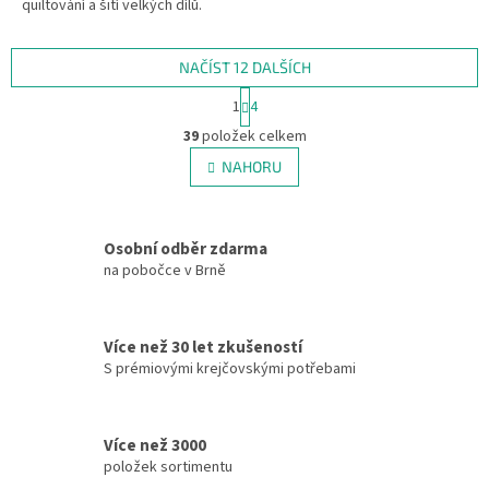
quiltování a šití velkých dílů.
NAČÍST 12 DALŠÍCH
S
1
4
t
O
r
39
položek celkem
v
á
l
NAHORU
n
á
k
d
o
v
a
á
Osobní odběr zdarma
c
n
í
na pobočce v Brně
í
p
r
v
Více než 30 let zkušeností
k
S prémiovými krejčovskými potřebami
y
v
ý
p
Více než 3000
i
položek sortimentu
s