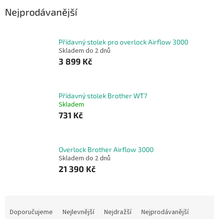
Nejprodávanější
Přídavný stolek pro overlock Airflow 3000
Skladem do 2 dnů
3 899 Kč
Přídavný stolek Brother WT7
Skladem
731 Kč
Overlock Brother Airflow 3000
Skladem do 2 dnů
21 390 Kč
Ř
a
Doporučujeme
Nejlevnější
Nejdražší
Nejprodávanější