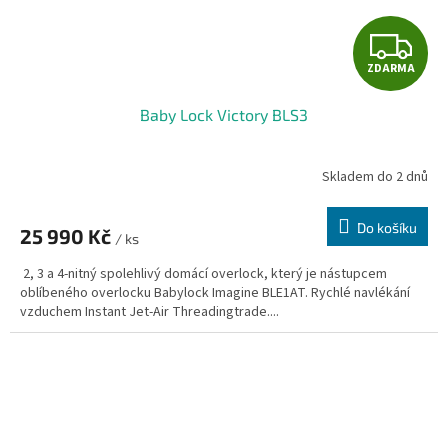
Z
ZDARMA
D
Baby Lock Victory BLS3
A
R
Skladem do 2 dnů
M
Do košíku
25 990 Kč
/ ks
A
2, 3 a 4-nitný spolehlivý domácí overlock, který je nástupcem
oblíbeného overlocku Babylock Imagine BLE1AT. Rychlé navlékání
vzduchem Instant Jet-Air Threadingtrade....