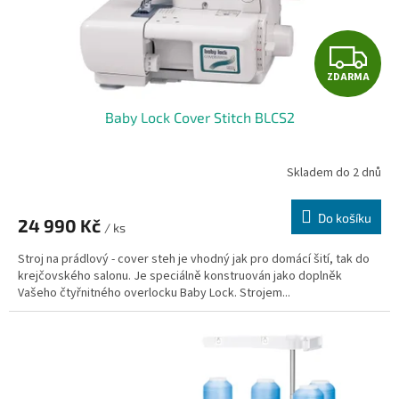
Z
ZDARMA
D
Baby Lock Cover Stitch BLCS2
A
R
Skladem do 2 dnů
M
Do košíku
24 990 Kč
/ ks
A
Stroj na prádlový - cover steh je vhodný jak pro domácí šití, tak do
krejčovského salonu. Je speciálně konstruován jako doplněk
Vašeho čtyřnitného overlocku Baby Lock. Strojem...