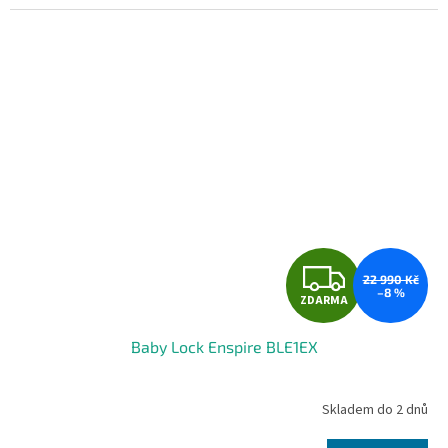
Z
22 990 Kč
–8 %
ZDARMA
D
Baby Lock Enspire BLE1EX
A
R
Skladem do 2 dnů
M