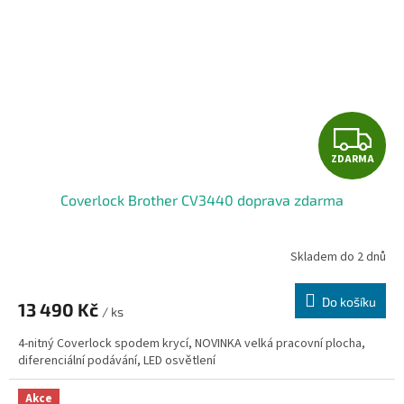
Z
ZDARMA
D
Coverlock Brother CV3440 doprava zdarma
A
R
Skladem do 2 dnů
M
Do košíku
13 490 Kč
/ ks
A
4-nitný Coverlock spodem krycí, NOVINKA velká pracovní plocha,
diferenciální podávání, LED osvětlení
Akce