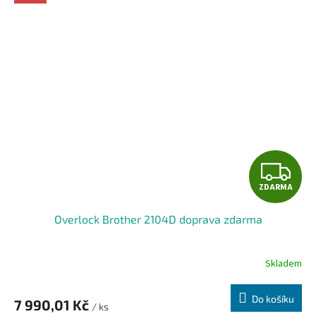
Z
ZDARMA
D
Overlock Brother 2104D doprava zdarma
A
R
Skladem
M
Do košíku
7 990,01 Kč
/ ks