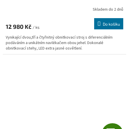
R
Skladem do 2 dnů
M
Do košíku
12 980 Kč
/ ks
A
Vynikající dvou,tří a čtyřnitný obnitkovací stroj s diferenciálním
podáváním a unikátním navlékačem obou jehel. Dokonalé
obnitkovací stehy, LED extra jasné osvětlení.