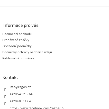
u
Z
á
p
a
Informace pro vás
t
Hodnocení obchodu
í
Prodávané značky
Obchodní podmínky
Podmínky ochrany osobních údajů
Reklamační podmínky
Kontakt
info
@
ragos.cz
+420 549 255 641
+420 605 112 451
https://www.facebook.com/ragosCZ/