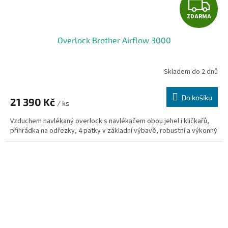
Z
ZDARMA
D
Overlock Brother Airflow 3000
A
R
Skladem do 2 dnů
M
Do košíku
21 390 Kč
/ ks
A
Vzduchem navlékaný overlock s navlékačem obou jehel i kličkařů,
přihrádka na odřezky, 4 patky v základní výbavě, robustní a výkonný