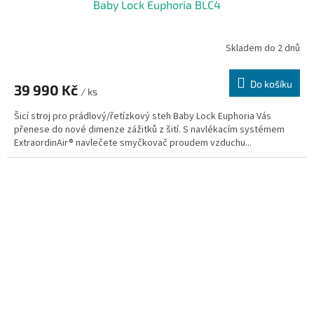
Baby Lock Euphoria BLC4
A
R
Skladem do 2 dnů
M
Do košíku
39 990 Kč
/ ks
A
Šicí stroj pro prádlový/řetízkový steh Baby Lock Euphoria Vás
přenese do nové dimenze zážitků z šití. S navlékacím systémem
ExtraordinAir® navlečete smyčkovač proudem vzduchu...