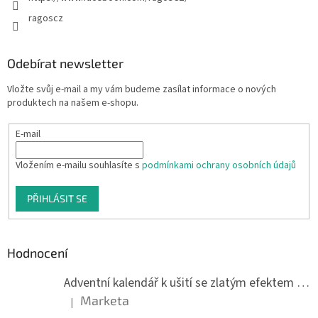
ragoscz
Odebírat newsletter
Vložte svůj e-mail a my vám budeme zasílat informace o nových
produktech na našem e-shopu.
E-mail
Vložením e-mailu souhlasíte s
podmínkami ochrany osobních údajů
PŘIHLÁSIT SE
Hodnocení
Adventní kalendář k ušití se zlatým efektem 042Q
Marketa
|
Hodnocení produktu je 5 z 5 hvězdiček.