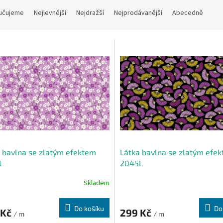
učujeme
Nejlevnější
Nejdražší
Nejprodávanější
Abecedně
 bavlna se zlatým efektem
Látka bavlna se zlatým efe
L
2045L
Skladem
Do košíku
Do
 Kč
299 Kč
/ m
/ m