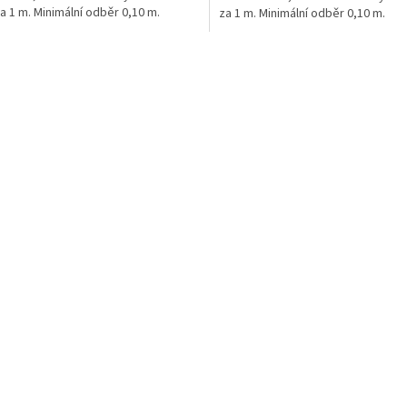
a 1 m. Minimální odběr 0,10 m.
za 1 m. Minimální odběr 0,10 m.
O
v
l
á
d
a
c
í
p
r
v
k
y
v
ý
p
i
s
u