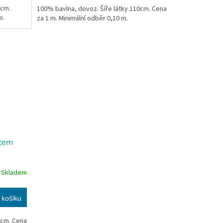
0cm.
100% bavlna, dovoz. Šíře látky 110cm. Cena
m.
za 1 m. Minimální odběr 0,10 m.
ktem
Skladem
 košíku
0cm. Cena