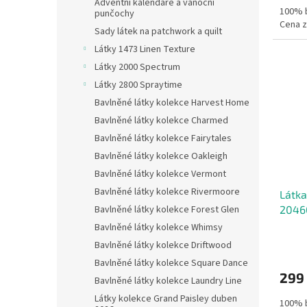
Adventní kalendáře a vánoční
100% b
punčochy
Cena z
Sady látek na patchwork a quilt
Látky 1473 Linen Texture
Látky 2000 Spectrum
Látky 2800 Spraytime
Bavlněné látky kolekce Harvest Home
Bavlněné látky kolekce Charmed
Bavlněné látky kolekce Fairytales
Bavlněné látky kolekce Oakleigh
Bavlněné látky kolekce Vermont
Bavlněné látky kolekce Rivermoore
Látka
2046
Bavlněné látky kolekce Forest Glen
Bavlněné látky kolekce Whimsy
Bavlněné látky kolekce Driftwood
Bavlněné látky kolekce Square Dance
299
Bavlněné látky kolekce Laundry Line
Látky kolekce Grand Paisley duben
100% b