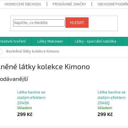
HODNOCENÍ OBCHODU
PRODÁVANÉ ZNAČKY
OBCHODNÍ PODMÍ
HLEDAT
reativní tvoření
Látky Makower
Látky - speciální nabídka
Bavlněné látky kolekce Kimono
lněné látky kolekce Kimono
odávanější
Látka bavlna se
Látka bavlna se
zlatým efektem
zlatým efektem
2049X
2046Q
Skladem
Skladem
299 Kč
299 Kč