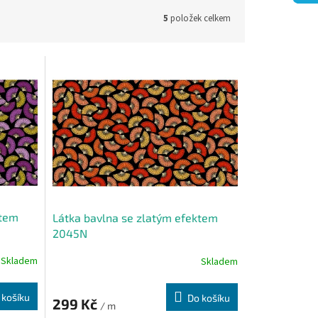
5
položek celkem
ktem
Látka bavlna se zlatým efektem
2045N
Skladem
Skladem
 košíku
Do košíku
299 Kč
/ m