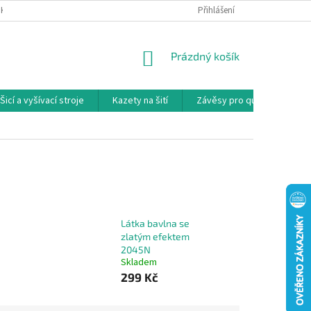
NKY
PODMÍNKY OCHRANY OSOBNÍCH ÚDAJŮ
Přihlášení
REKLAMAČNÍ PODMÍNKY
NÁKUPNÍ
Prázdný košík
KOŠÍK
Šicí a vyšívací stroje
Kazety na šití
Závěsy pro quilty
Ko
Látka bavlna se
zlatým efektem
2045N
Skladem
299 Kč