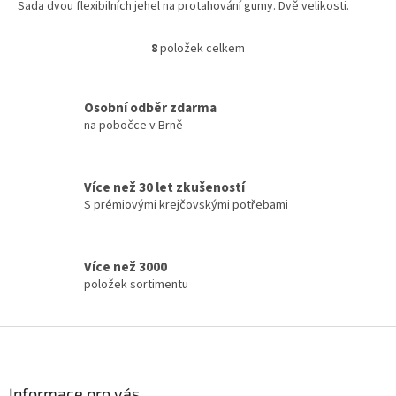
Sada dvou flexibilních jehel na protahování gumy. Dvě velikosti.
8
položek celkem
O
v
l
á
Osobní odběr zdarma
d
na pobočce v Brně
a
c
í
Více než 30 let zkušeností
p
S prémiovými krejčovskými potřebami
r
v
k
y
Více než 3000
v
položek sortimentu
ý
p
i
Z
s
á
u
p
a
Informace pro vás