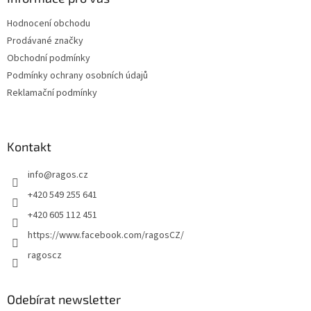
t
Hodnocení obchodu
í
Prodávané značky
Obchodní podmínky
Podmínky ochrany osobních údajů
Reklamační podmínky
Kontakt
info
@
ragos.cz
+420 549 255 641
+420 605 112 451
https://www.facebook.com/ragosCZ/
ragoscz
Odebírat newsletter