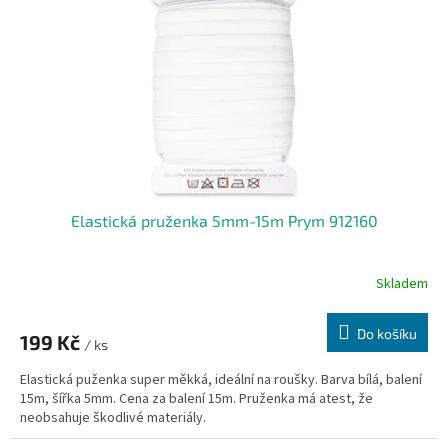
p
r
o
d
u
k
t
ů
Elastická pruženka 5mm-15m Prym 912160
Skladem
Do košíku
199 Kč
/ ks
Elastická puženka super měkká, ideální na roušky. Barva bílá, balení
15m, šířka 5mm. Cena za balení 15m. Pruženka má atest, že
neobsahuje škodlivé materiály.