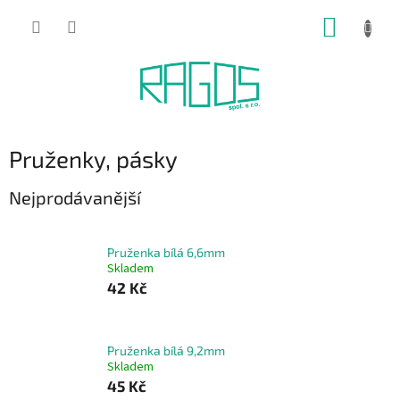
Přejít
NÁKUP
na
obsah
KOŠÍK
Pruženky, pásky
Nejprodávanější
Pruženka bílá 6,6mm
Skladem
42 Kč
Pruženka bílá 9,2mm
Skladem
45 Kč