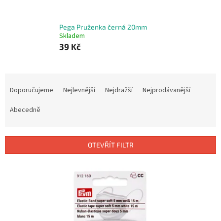
Pega Pruženka černá 20mm
Skladem
39 Kč
Ř
a
Doporučujeme
Nejlevnější
Nejdražší
Nejprodávanější
z
e
Abecedně
n
í
p
OTEVŘÍT FILTR
r
o
V
d
ý
u
p
k
i
t
s
ů