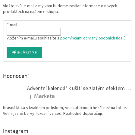
Vložte svůj e-mail a my vám budeme zasílat informace o nových
produktech na našem e-shopu.
E-mail
Vložením e-mailu souhlasíte s
podmínkami ochrany osobních údajů
PŘIHLÁSIT SE
Hodnocení
Adventní kalendář k ušití se zlatým efektem 042Q
Marketa
|
Hodnocení produktu je 5 z 5 hvězdiček.
Krásná látka s kvalitním potiskem, ve skutečnosti hezčí než na fotce.
Velmi jasné barvy, luxusní vzhled. Rozhodně doporučuji.
Instagram