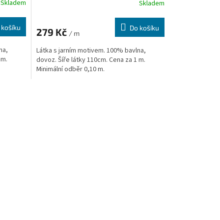
Skladem
Skladem
 košíku
Do košíku
279 Kč
/ m
na,
Látka s jarním motivem. 100% bavlna,
 m.
dovoz. Šíře látky 110cm. Cena za 1 m.
Minimální odběr 0,10 m.