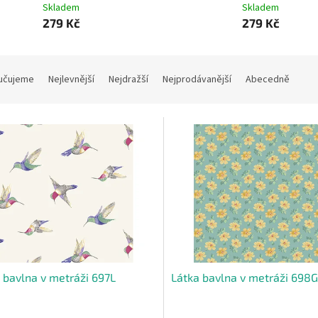
Skladem
Skladem
279 Kč
279 Kč
učujeme
Nejlevnější
Nejdražší
Nejprodávanější
Abecedně
 bavlna v metráži 697L
Látka bavlna v metráži 698G