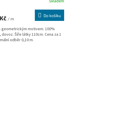
Skladem
Do košíku
 Kč
/ m
 s geometrickým motivem. 100%
, dovoz. Šíře látky 110cm. Cena za 1
imální odběr 0,10 m.
O
v
l
á
d
a
c
í
p
r
v
k
y
v