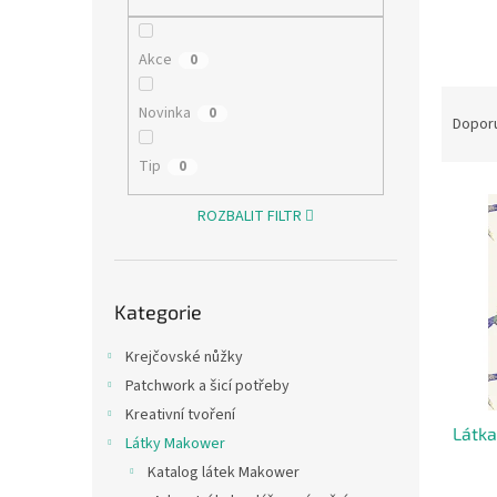
n
e
l
Akce
0
Ř
Novinka
0
a
Dopor
z
Tip
0
e
V
n
ý
ROZBALIT FILTR
í
p
p
i
r
s
o
Přeskočit
Kategorie
kategorie
p
d
r
u
Krejčovské nůžky
o
k
Patchwork a šicí potřeby
d
t
u
ů
Kreativní tvoření
Látka
k
Látky Makower
t
Katalog látek Makower
ů