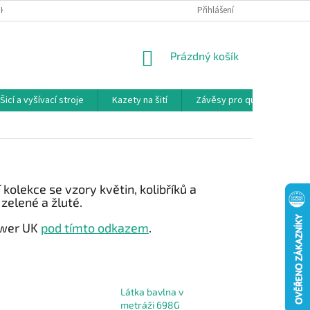
NKY
PODMÍNKY OCHRANY OSOBNÍCH ÚDAJŮ
Přihlášení
REKLAMAČNÍ PODMÍNKY
NÁKUPNÍ
Prázdný košík
KOŠÍK
Šicí a vyšívací stroje
Kazety na šití
Závěsy pro quilty
Ko
ní kolekce se vzory květin, kolibříků a
zelené a žluté.
ower UK
pod tímto odkazem
.
Látka bavlna v
metráži 698G