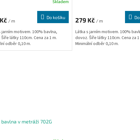
Skladem
Do košíku
Do
 Kč
279 Kč
/ m
/ m
s jarním motivem. 100% bavlna,
Látka s jarním motivem. 100% bavl
 Šíře látky 110cm. Cena za 1 m.
dovoz. Šíře látky 110cm. Cena za 1
lní odběr 0,10 m.
Minimální odběr 0,10 m.
 bavlna v metráži 702G