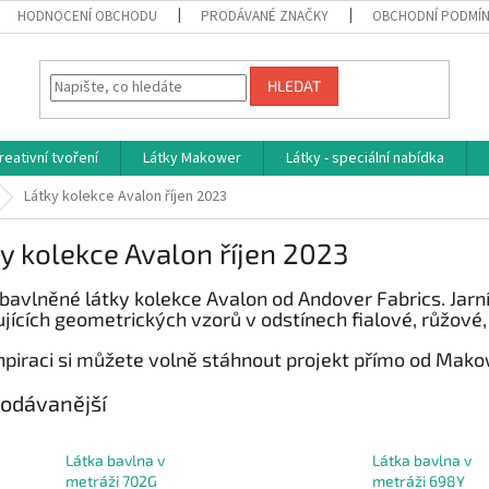
HODNOCENÍ OBCHODU
PRODÁVANÉ ZNAČKY
OBCHODNÍ PODMÍ
HLEDAT
reativní tvoření
Látky Makower
Látky - speciální nabídka
Látky kolekce Avalon říjen 2023
y kolekce Avalon říjen 2023
bavlněné látky kolekce Avalon od
Andover Fabrics
. Jar
jících geometrických vzorů v odstínech fialové, růžové, 
snpiraci si můžete volně stáhnout projekt přímo od Mak
odávanější
Látka bavlna v
Látka bavlna v
metráži 702G
metráži 698Y