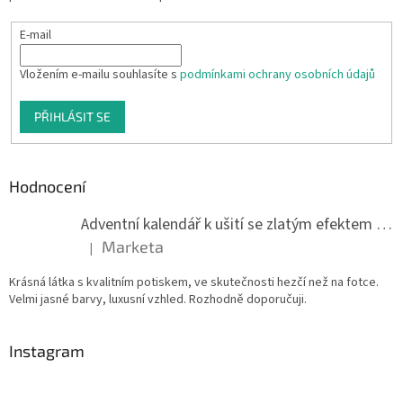
E-mail
Vložením e-mailu souhlasíte s
podmínkami ochrany osobních údajů
PŘIHLÁSIT SE
Hodnocení
Adventní kalendář k ušití se zlatým efektem 042Q
Marketa
|
Hodnocení produktu je 5 z 5 hvězdiček.
Krásná látka s kvalitním potiskem, ve skutečnosti hezčí než na fotce.
Velmi jasné barvy, luxusní vzhled. Rozhodně doporučuji.
Instagram