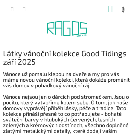
Přejít
NÁKUP
na
obsah
KOŠÍK
Látky vánoční kolekce Good Tidings
září 2025
Vánoce už pomalu klepou na dveře a my pro vás
máme novou vánoční kolekci, která dokáže proměnit
váš domov v pohádkový vánoční ráj.
Vánoce nejsou jen o dárcích pod stromečkem. Jsou o
pocitu, který vytvoříme kolem sebe. O tom, jak naše
domovy vyprávějí příběh lásky, péče a tradice. Tato
kolekce přináší přesně to co potřebujete - bohaté
sváteční barvy v hlubokých červených, lesních
zelených a krémových odstínech, všechno doplněné
zlatými metalickými detaily, které dodají vašim