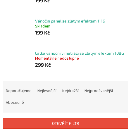
199 Kč
Vánoční panel se zlatým efektem 111G
Skladem
199 Kč
Látka vánoční v metráži se zlatým efektem 108G
Momentálně nedostupné
299 Kč
Ř
a
Doporučujeme
Nejlevnější
Nejdražší
Nejprodávanější
z
e
Abecedně
n
í
p
OTEVŘÍT FILTR
r