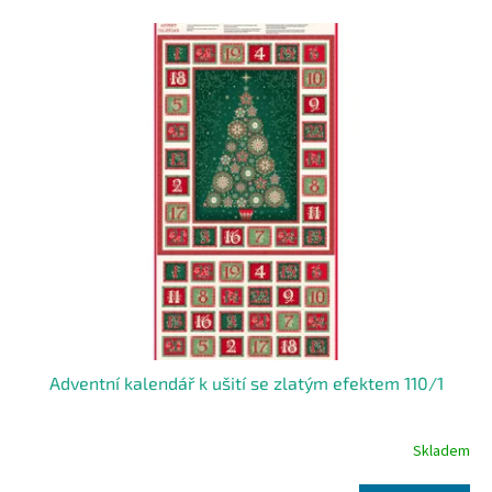
o
V
d
ý
u
p
k
i
t
s
ů
p
r
o
d
u
k
t
ů
Adventní kalendář k ušití se zlatým efektem 110/1
Skladem