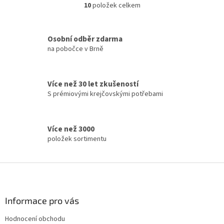
10
položek celkem
O
v
l
á
Osobní odběr zdarma
d
na pobočce v Brně
a
c
í
Více než 30 let zkušeností
p
S prémiovými krejčovskými potřebami
r
v
k
y
Více než 3000
v
položek sortimentu
ý
p
i
Z
s
á
u
p
a
Informace pro vás
t
Hodnocení obchodu
í