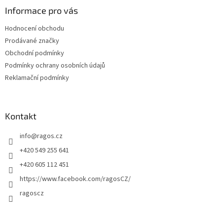
a
Informace pro vás
t
Hodnocení obchodu
í
Prodávané značky
Obchodní podmínky
Podmínky ochrany osobních údajů
Reklamační podmínky
Kontakt
info
@
ragos.cz
+420 549 255 641
+420 605 112 451
https://www.facebook.com/ragosCZ/
ragoscz