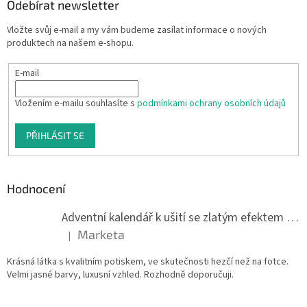
Odebírat newsletter
Vložte svůj e-mail a my vám budeme zasílat informace o nových
produktech na našem e-shopu.
E-mail
Vložením e-mailu souhlasíte s
podmínkami ochrany osobních údajů
PŘIHLÁSIT SE
Hodnocení
Adventní kalendář k ušití se zlatým efektem 042Q
Marketa
|
Hodnocení produktu je 5 z 5 hvězdiček.
Krásná látka s kvalitním potiskem, ve skutečnosti hezčí než na fotce.
Velmi jasné barvy, luxusní vzhled. Rozhodně doporučuji.