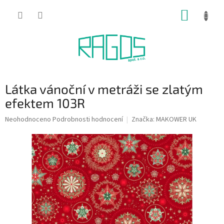
Přejít
NÁKUP
na
obsah
KOŠÍK
Látka vánoční v metráži se zlatým
efektem 103R
Průměrné
Neohodnoceno
Podrobnosti hodnocení
Značka:
MAKOWER UK
hodnocení
produktu
je
0,0
z
5
hvězdiček.