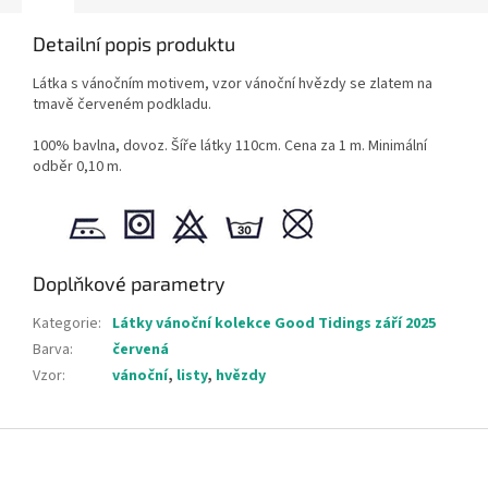
Detailní popis produktu
Látka s vánočním motivem, vzor vánoční hvězdy se zlatem na
tmavě červeném podkladu.
100% bavlna, dovoz. Šíře látky 110cm. Cena za 1 m. Minimální
odběr 0,10 m.
Doplňkové parametry
Kategorie
:
Látky vánoční kolekce Good Tidings září 2025
Barva
:
červená
Vzor
:
vánoční
,
listy
,
hvězdy
Z
á
p