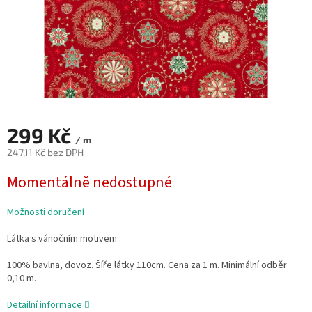
299 Kč
/ m
247,11 Kč bez DPH
Měrná
Momentálně nedostupné
cena:
Možnosti doručení
Látka s vánočním motivem .
100% bavlna, dovoz. Šíře látky 110cm. Cena za 1 m. Minimální odběr
0,10 m.
Detailní informace