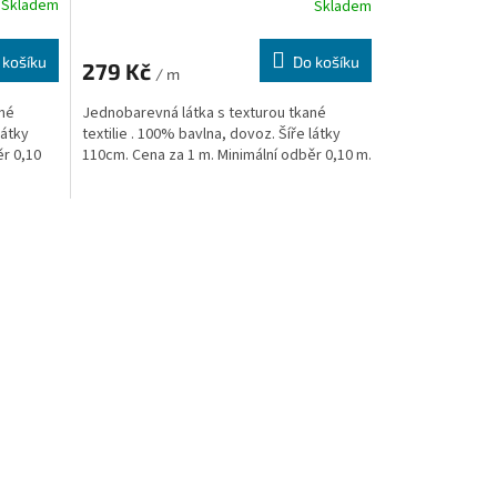
Skladem
Skladem
 košíku
Do košíku
279 Kč
/ m
ané
Jednobarevná látka s texturou tkané
látky
textilie . 100% bavlna, dovoz. Šíře látky
ěr 0,10
110cm. Cena za 1 m. Minimální odběr 0,10 m.