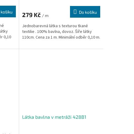
 košíku
Do košíku
279 Kč
/ m
ané
Jednobarevná látka s texturou tkané
látky
textilie . 100% bavlna, dovoz. Šíře látky
ěr 0,10
110cm. Cena za 1 m. Minimální odběr 0,10 m.
Látka bavlna v metráži 428B1