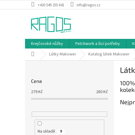
Přejít
+420 549 255 641
info@ragos.cz
na
obsah
Krejčovské nůžky
Patchwork a šicí potřeby
K
Domů
Látky Makower
Katalog látek Makower
P
Látk
o
s
Cena
100% 
t
kolek
r
279
Kč
280
Kč
a
Nejpr
n
n
í
p
a
Na skladě
9