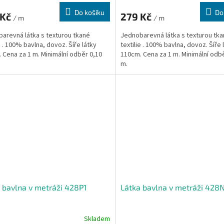
Do košíku
Do
 Kč
279 Kč
/ m
/ m
arevná látka s texturou tkané
Jednobarevná látka s texturou tk
e . 100% bavlna, dovoz. Šíře látky
textilie . 100% bavlna, dovoz. Šíře 
 Cena za 1 m. Minimální odběr 0,10
110cm. Cena za 1 m. Minimální odb
m.
 bavlna v metráži 428P1
Látka bavlna v metráži 428
Skladem