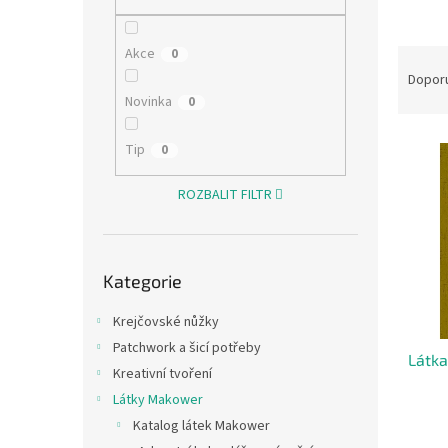
n
e
l
Akce
Ř
0
a
Dopor
z
Novinka
0
e
V
n
Tip
0
ý
í
p
p
ROZBALIT FILTR
i
r
s
o
p
d
Přeskočit
r
u
Kategorie
kategorie
o
k
d
t
Krejčovské nůžky
u
ů
Patchwork a šicí potřeby
Látka
k
Kreativní tvoření
t
Látky Makower
ů
Katalog látek Makower