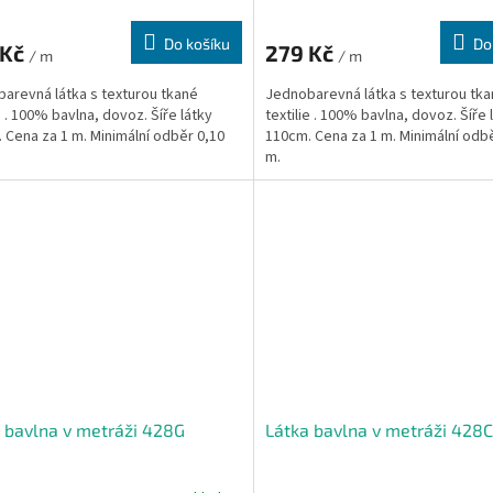
Do košíku
Do
 Kč
279 Kč
/ m
/ m
arevná látka s texturou tkané
Jednobarevná látka s texturou tk
e . 100% bavlna, dovoz. Šíře látky
textilie . 100% bavlna, dovoz. Šíře 
 Cena za 1 m. Minimální odběr 0,10
110cm. Cena za 1 m. Minimální odb
m.
 bavlna v metráži 428G
Látka bavlna v metráži 428C