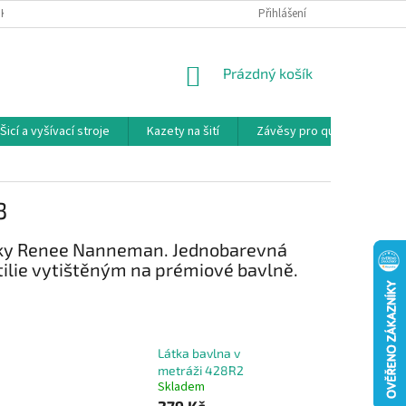
NKY
PODMÍNKY OCHRANY OSOBNÍCH ÚDAJŮ
Přihlášení
REKLAMAČNÍ PODMÍNKY
NÁKUPNÍ
Prázdný košík
KOŠÍK
Šicí a vyšívací stroje
Kazety na šití
Závěsy pro quilty
Ko
3
ářky Renee Nanneman. Jednobarevná
tilie vytištěným na prémiové bavlně.
Látka bavlna v
metráži 428R2
Skladem