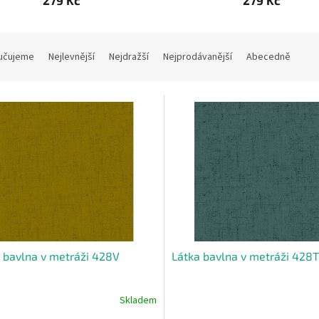
279 Kč
279 Kč
učujeme
Nejlevnější
Nejdražší
Nejprodávanější
Abecedně
 bavlna v metráži 428V
Látka bavlna v metráži 428T
Skladem