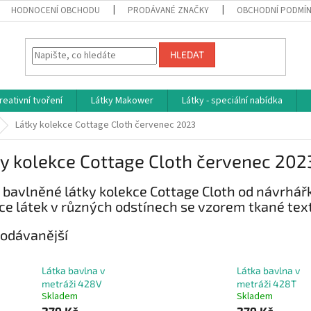
HODNOCENÍ OBCHODU
PRODÁVANÉ ZNAČKY
OBCHODNÍ PODMÍ
HLEDAT
reativní tvoření
Látky Makower
Látky - speciální nabídka
Látky kolekce Cottage Cloth červenec 2023
y kolekce Cottage Cloth červenec 202
bavlněné látky kolekce Cottage Cloth od návrh
ce látek v různých odstínech se vzorem tkané tex
odávanější
Látka bavlna v
Látka bavlna v
metráži 428V
metráži 428T
Skladem
Skladem