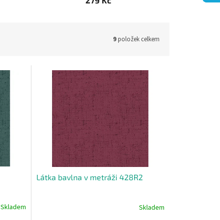
279 Kč
9
položek celkem
Látka bavlna v metráži 428R2
Skladem
Skladem