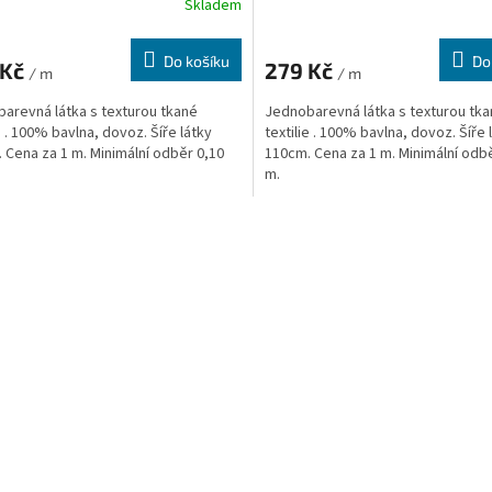
Skladem
Do košíku
Do
 Kč
279 Kč
/ m
/ m
arevná látka s texturou tkané
Jednobarevná látka s texturou tk
e . 100% bavlna, dovoz. Šíře látky
textilie . 100% bavlna, dovoz. Šíře 
 Cena za 1 m. Minimální odběr 0,10
110cm. Cena za 1 m. Minimální odb
m.
O
v
l
á
d
a
c
í
p
r
v
k
y