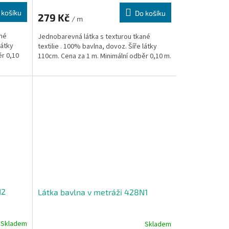
 košíku
Do košíku
279 Kč
/ m
ané
Jednobarevná látka s texturou tkané
látky
textilie . 100% bavlna, dovoz. Šíře látky
ěr 0,10
110cm. Cena za 1 m. Minimální odběr 0,10 m.
N2
Látka bavlna v metráži 428N1
Skladem
Skladem