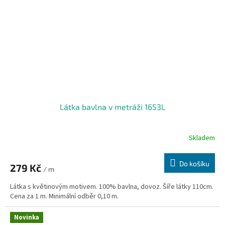
Látka bavlna v metráži 1653L
Skladem
Do košíku
279 Kč
/ m
Látka s květinovým motivem. 100% bavlna, dovoz. Šíře látky 110cm.
Cena za 1 m. Minimální odběr 0,10 m.
Novinka