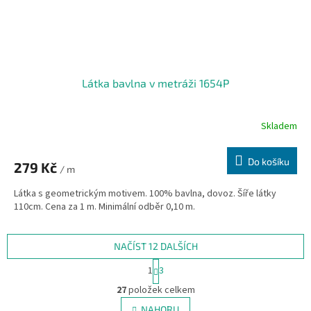
Látka bavlna v metráži 1654P
Skladem
Do košíku
279 Kč
/ m
Látka s geometrickým motivem. 100% bavlna, dovoz. Šíře látky
110cm. Cena za 1 m. Minimální odběr 0,10 m.
NAČÍST 12 DALŠÍCH
S
1
3
t
O
r
27
položek celkem
v
á
l
NAHORU