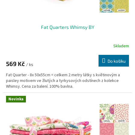
Fat Quarters Whimsy BY
Skladem
Do košíku
569 Kč
/ ks
Fat Quarter - 8x 50x55cm = celkem 2 metry látky s květinovým a
paisley motivem ve žlutých a tyrkysových odstínech z kolekce
Whimsy. Cena za balení. 100% bavlna.
Novinka