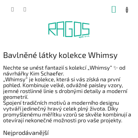
Přejít
NÁKUP
na
obsah
KOŠÍK
Bavlněné látky kolekce Whimsy
Nechte se unést fantazií s kolekcí „Whimsy“ ✨ od
návrhářky Kim Schaefer.
„Whimsy“ je kolekce, která si vás získá na první
pohled. Kombinuje velké, odvážné paisley vzory,
jemné rostlinné linie s drobnými detaily a moderní
geometrií.
Spojení tradičních motivů a moderního designu
vytváří jedinečný hravý celek plný života. Díky
promyšlenému měřítku vzorů se skvěle kombinují a
otevírají nekonečné možnosti pro vaše projekty.
Nejprodávanější