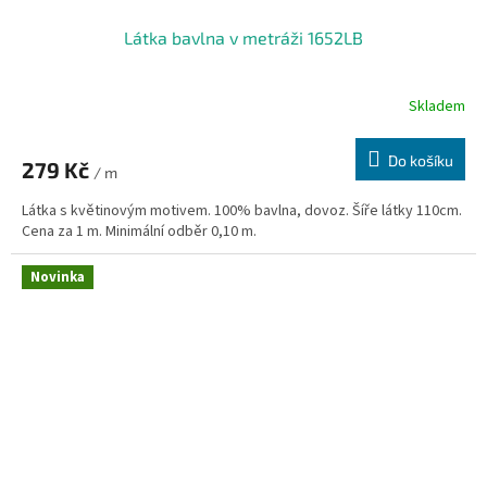
Látka bavlna v metráži 1652LB
Skladem
Do košíku
279 Kč
/ m
Látka s květinovým motivem. 100% bavlna, dovoz. Šíře látky 110cm.
Cena za 1 m. Minimální odběr 0,10 m.
Novinka