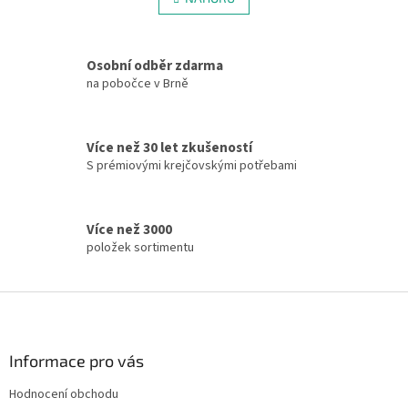
n
á
k
d
o
v
a
á
Osobní odběr zdarma
c
n
í
na pobočce v Brně
í
p
r
v
Více než 30 let zkušeností
k
S prémiovými krejčovskými potřebami
y
v
ý
p
Více než 3000
i
položek sortimentu
s
u
Z
á
p
a
Informace pro vás
t
Hodnocení obchodu
í