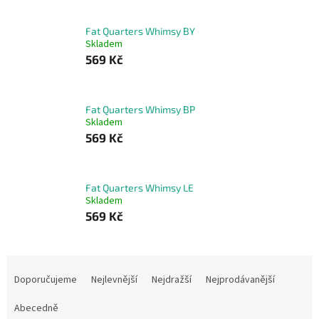
Fat Quarters Whimsy BY
Skladem
569 Kč
Fat Quarters Whimsy BP
Skladem
569 Kč
Fat Quarters Whimsy LE
Skladem
569 Kč
Ř
a
Doporučujeme
Nejlevnější
Nejdražší
Nejprodávanější
z
e
Abecedně