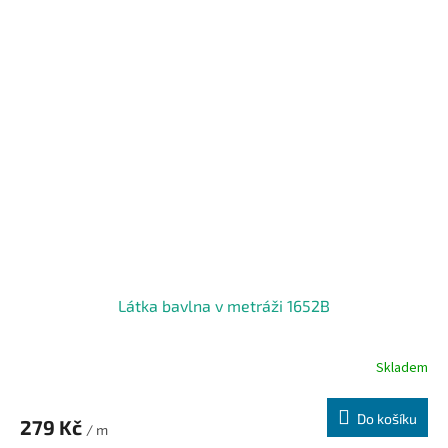
Látka bavlna v metráži 1652B
Skladem
Do košíku
279 Kč
/ m