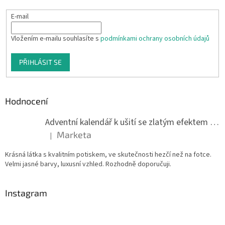
E-mail
Vložením e-mailu souhlasíte s
podmínkami ochrany osobních údajů
PŘIHLÁSIT SE
Hodnocení
Adventní kalendář k ušití se zlatým efektem 042Q
Marketa
|
Hodnocení produktu je 5 z 5 hvězdiček.
Krásná látka s kvalitním potiskem, ve skutečnosti hezčí než na fotce.
Velmi jasné barvy, luxusní vzhled. Rozhodně doporučuji.
Instagram