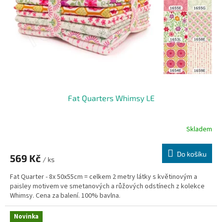
Fat Quarters Whimsy LE
Skladem
Do košíku
569 Kč
/ ks
Fat Quarter - 8x 50x55cm = celkem 2 metry látky s květinovým a
paisley motivem ve smetanových a růžových odstínech z kolekce
Whimsy. Cena za balení. 100% bavlna.
Novinka