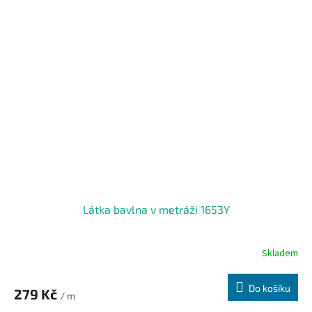
Látka bavlna v metráži 1653Y
Skladem
Do košíku
279 Kč
/ m