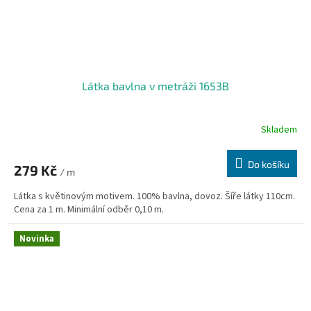
Látka bavlna v metráži 1653B
Skladem
Do košíku
279 Kč
/ m
Látka s květinovým motivem. 100% bavlna, dovoz. Šíře látky 110cm.
Cena za 1 m. Minimální odběr 0,10 m.
Novinka