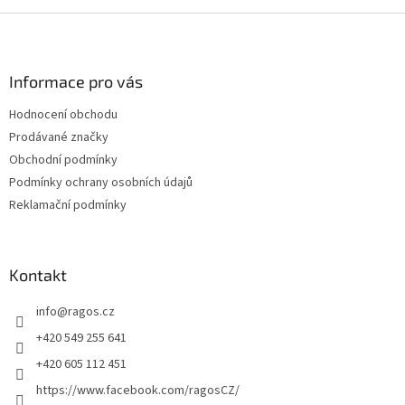
Z
á
p
a
Informace pro vás
t
Hodnocení obchodu
í
Prodávané značky
Obchodní podmínky
Podmínky ochrany osobních údajů
Reklamační podmínky
Kontakt
info
@
ragos.cz
+420 549 255 641
+420 605 112 451
https://www.facebook.com/ragosCZ/