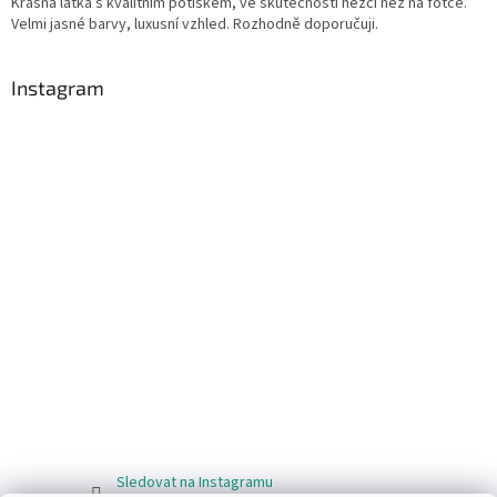
Krásná látka s kvalitním potiskem, ve skutečnosti hezčí než na fotce.
Velmi jasné barvy, luxusní vzhled. Rozhodně doporučuji.
Instagram
Sledovat na Instagramu