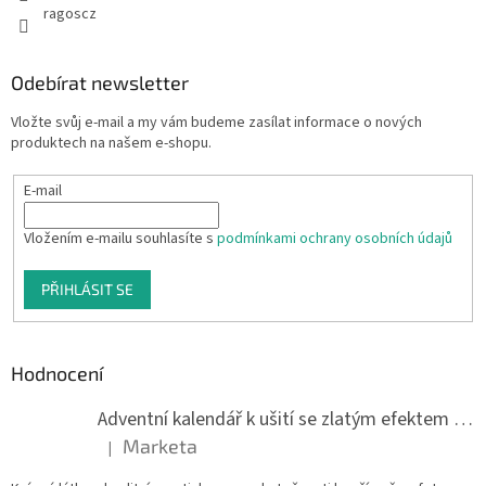
ragoscz
Odebírat newsletter
Vložte svůj e-mail a my vám budeme zasílat informace o nových
produktech na našem e-shopu.
E-mail
Vložením e-mailu souhlasíte s
podmínkami ochrany osobních údajů
PŘIHLÁSIT SE
Hodnocení
Adventní kalendář k ušití se zlatým efektem 042Q
Marketa
|
Hodnocení produktu je 5 z 5 hvězdiček.