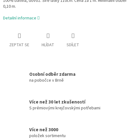
100% bavlna, dovoz. Šíře látky 110cm. Cena za 1 m. Minimální odběr
0,10 m.
Detailní informace
ZEPTAT SE
HLÍDAT
SDÍLET
Osobní odběr zdarma
na pobočce v Brně
Více než 30 let zkušeností
S prémiovými krejčovskými potřebami
Více než 3000
položek sortimentu