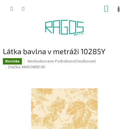
Přejít
NÁKUP
na
obsah
KOŠÍK
Látka bavlna v metráži 10285Y
Průměrné
Neohodnoceno
Podrobnosti hodnocení
Novinka
hodnocení
Značka:
MAKOWER UK
produktu
je
0,0
z
5
hvězdiček.