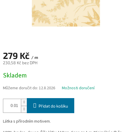
279 Kč
/ m
230,58 Kč bez DPH
Měrná
Skladem
cena:
Můžeme doručit do:
12.8.2026
Možnosti doručení
Přidat do košíku
Látka s přírodním motivem.