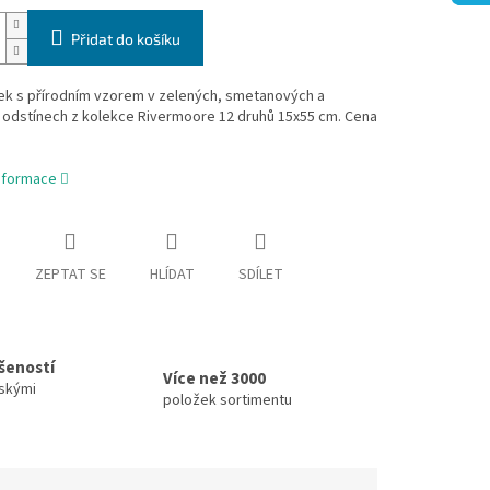
Přidat do košíku
tek s přírodním vzorem v zelených, smetanových a
 odstínech z kolekce Rivermoore
12 druhů 15x55 cm. Cena
informace
ZEPTAT SE
HLÍDAT
SDÍLET
ušeností
Více než 3000
skými
položek sortimentu