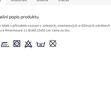
s
Hodnocení
Diskuze
Značka
ailní popis produktu
ěr
látek s přírodním vzorem v zelených, smetanových a růžových odstínech 
kce Rivermoore
12 druhů 15x55 cm. Cena za 1ks.