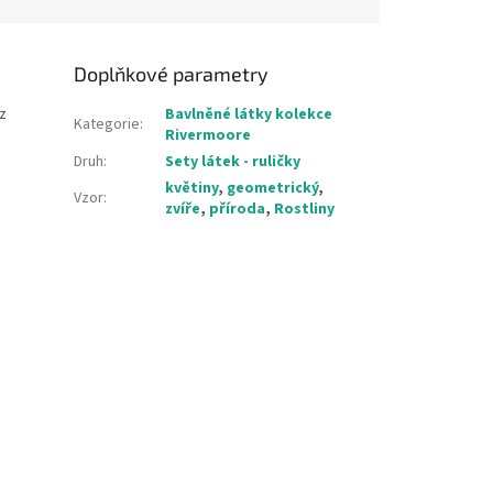
Doplňkové parametry
z
Bavlněné látky kolekce
Kategorie
:
Rivermoore
Druh
:
Sety látek - ruličky
květiny
,
geometrický
,
Vzor
:
zvíře
,
příroda
,
Rostliny