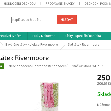
HODNOCENÍ OBCHODU
PRODÁVANÉ ZNAČKY
OBCHODNÍ PODMÍ
HLEDAT
reativní tvoření
Látky Makower
Látky - speciální nabídka
Bavlněné látky kolekce Rivermoore
Set látek Rivermoore
látek Rivermoore
Průměrné
Neohodnoceno
Podrobnosti hodnocení
Značka:
MAKOWER UK
ka
hodnocení
produktu
250
je
206,61 K
0,0
z
Měrná
Skla
5
cena:
hvězdiček.
Můžeme d