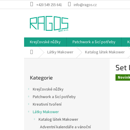
Přejít
+420 549 255 641
info@ragos.cz
na
obsah
Krejčovské nůžky
Patchwork a šicí potřeby
K
Domů
Látky Makower
Katalog látek Makower
P
Set 
o
Přeskočit
s
Kategorie
kategorie
Novin
t
r
Krejčovské nůžky
a
Patchwork a šicí potřeby
n
Kreativní tvoření
n
í
Látky Makower
p
Katalog látek Makower
a
Adventní kalendáře a vánoční