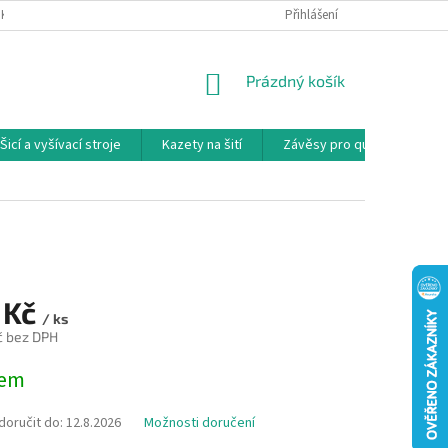
NKY
PODMÍNKY OCHRANY OSOBNÍCH ÚDAJŮ
Přihlášení
REKLAMAČNÍ PODMÍNKY
NÁKUPNÍ
Prázdný košík
KOŠÍK
Šicí a vyšívací stroje
Kazety na šití
Závěsy pro quilty
Ko
 Kč
/ ks
č bez DPH
dem
oručit do:
12.8.2026
Možnosti doručení