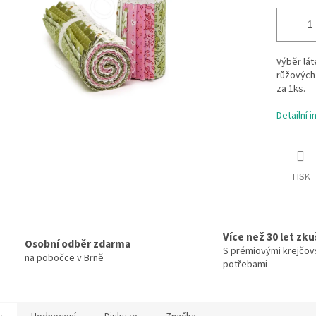
Výběr
lá
růžových
za 1ks.
Detailní 
TISK
Více než 30 let zk
Osobní odběr zdarma
S prémiovými krejčov
na pobočce v Brně
potřebami