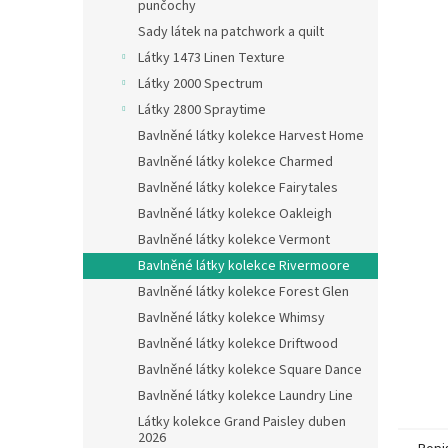
n
punčochy
e
Sady látek na patchwork a quilt
l
Látky 1473 Linen Texture
Látky 2000 Spectrum
Látky 2800 Spraytime
Bavlněné látky kolekce Harvest Home
Bavlněné látky kolekce Charmed
Bavlněné látky kolekce Fairytales
Bavlněné látky kolekce Oakleigh
Bavlněné látky kolekce Vermont
Bavlněné látky kolekce Rivermoore
Bavlněné látky kolekce Forest Glen
Bavlněné látky kolekce Whimsy
Bavlněné látky kolekce Driftwood
Bavlněné látky kolekce Square Dance
Bavlněné látky kolekce Laundry Line
Látky kolekce Grand Paisley duben
2026