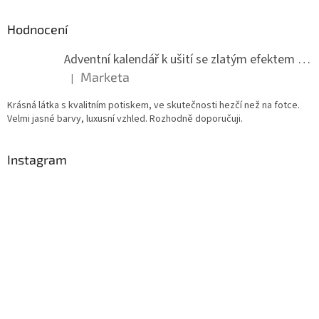
Hodnocení
Adventní kalendář k ušití se zlatým efektem 042Q
Marketa
|
Hodnocení produktu je 5 z 5 hvězdiček.
Krásná látka s kvalitním potiskem, ve skutečnosti hezčí než na fotce.
Velmi jasné barvy, luxusní vzhled. Rozhodně doporučuji.
Instagram