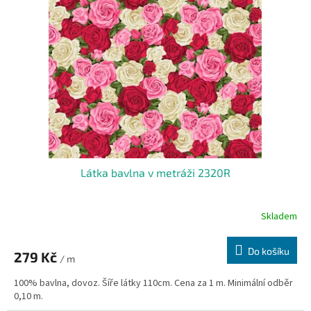
t
s
ů
p
r
o
d
u
k
t
ů
Látka bavlna v metráži 2320R
Skladem
Do košíku
279 Kč
/ m
100% bavlna, dovoz. Šíře látky 110cm. Cena za 1 m. Minimální odběr
0,10 m.