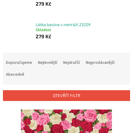
279 Kč
Látka bavlna v metráži 2320Y
Skladem
279 Kč
Ř
a
Doporučujeme
Nejlevnější
Nejdražší
Nejprodávanější
z
e
Abecedně
n
í
p
OTEVŘÍT FILTR
r
o
V
d
ý
u
p
k
i