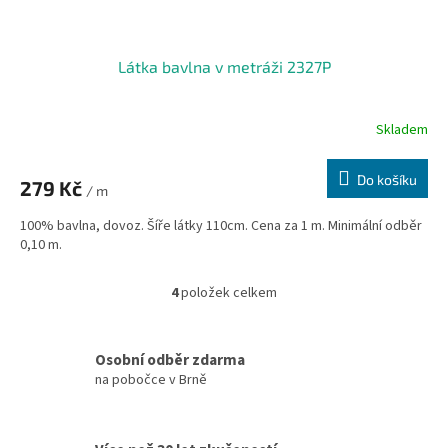
Látka bavlna v metráži 2327P
Skladem
Do košíku
279 Kč
/ m
100% bavlna, dovoz. Šíře látky 110cm. Cena za 1 m. Minimální odběr
0,10 m.
4
položek celkem
O
v
l
á
Osobní odběr zdarma
d
na pobočce v Brně
a
c
í