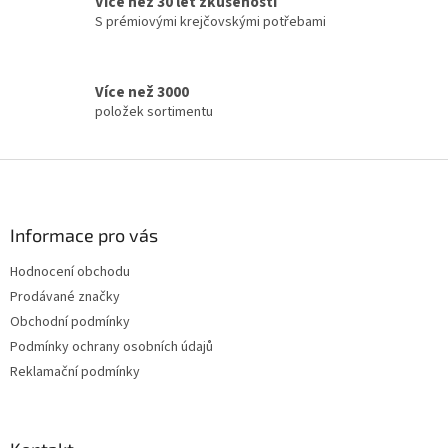
Více než 30 let zkušeností
p
S prémiovými krejčovskými potřebami
r
v
k
y
Více než 3000
v
položek sortimentu
ý
p
i
Z
s
á
u
p
a
Informace pro vás
t
Hodnocení obchodu
í
Prodávané značky
Obchodní podmínky
Podmínky ochrany osobních údajů
Reklamační podmínky