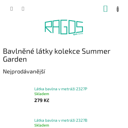
Přejít
NÁKUP
na
obsah
KOŠÍK
Bavlněné látky kolekce Summer
Garden
Nejprodávanější
Látka bavlna v metráži 2327P
Skladem
279 Kč
Látka bavlna v metráži 2327B
Skladem