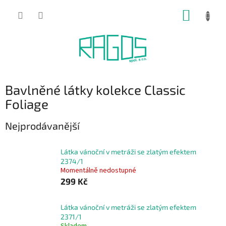
Přejít
NÁKUP
na
obsah
KOŠÍK
Bavlněné látky kolekce Classic
Foliage
Nejprodávanější
Látka vánoční v metráži se zlatým efektem
2374/1
Momentálně nedostupné
299 Kč
Látka vánoční v metráži se zlatým efektem
2371/1