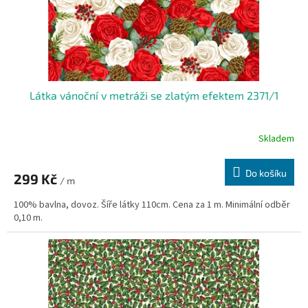
u
k
t
ů
Látka vánoční v metráži se zlatým efektem 2371/1
Skladem
Do košíku
299 Kč
/ m
100% bavlna, dovoz. Šíře látky 110cm. Cena za 1 m. Minimální odběr
0,10 m.