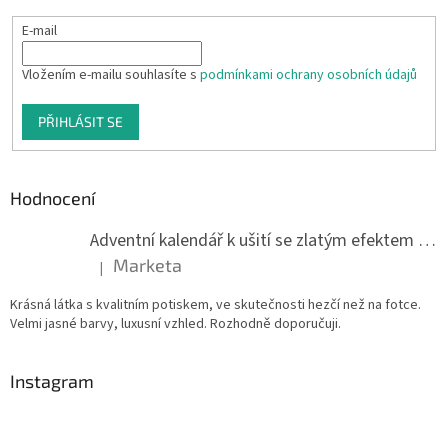
E-mail
Vložením e-mailu souhlasíte s
podmínkami ochrany osobních údajů
PŘIHLÁSIT SE
Hodnocení
Adventní kalendář k ušití se zlatým efektem 042Q
Marketa
|
Hodnocení produktu je 5 z 5 hvězdiček.
Krásná látka s kvalitním potiskem, ve skutečnosti hezčí než na fotce.
Velmi jasné barvy, luxusní vzhled. Rozhodně doporučuji.
Instagram