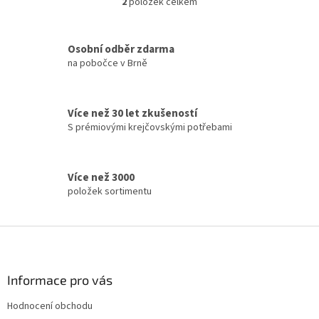
2
položek celkem
O
v
l
á
Osobní odběr zdarma
d
na pobočce v Brně
a
c
í
Více než 30 let zkušeností
p
S prémiovými krejčovskými potřebami
r
v
k
y
Více než 3000
v
položek sortimentu
ý
p
i
Z
s
á
u
p
a
Informace pro vás
t
Hodnocení obchodu
í