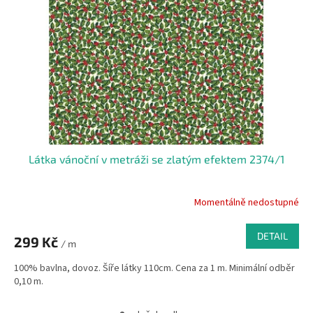
Látka vánoční v metráži se zlatým efektem 2374/1
Momentálně nedostupné
DETAIL
299 Kč
/ m
100% bavlna, dovoz. Šíře látky 110cm. Cena za 1 m. Minimální odběr
0,10 m.