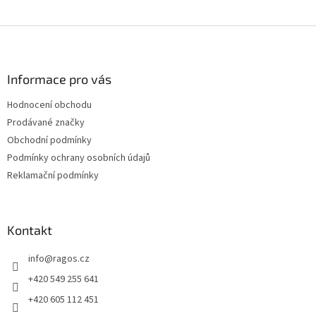
Z
á
p
a
Informace pro vás
t
Hodnocení obchodu
í
Prodávané značky
Obchodní podmínky
Podmínky ochrany osobních údajů
Reklamační podmínky
Kontakt
info
@
ragos.cz
+420 549 255 641
+420 605 112 451