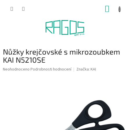
Přejít
NÁKUP
na
obsah
KOŠÍK
Nůžky krejčovské s mikrozoubkem
KAI N5210SE
Průměrné
Neohodnoceno
Podrobnosti hodnocení
Značka:
KAI
hodnocení
produktu
je
0,0
z
5
hvězdiček.