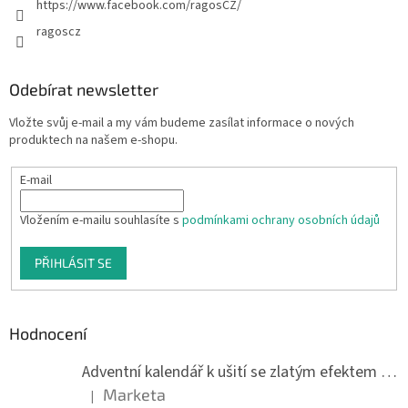
https://www.facebook.com/ragosCZ/
ragoscz
Odebírat newsletter
Vložte svůj e-mail a my vám budeme zasílat informace o nových
produktech na našem e-shopu.
E-mail
Vložením e-mailu souhlasíte s
podmínkami ochrany osobních údajů
PŘIHLÁSIT SE
Hodnocení
Adventní kalendář k ušití se zlatým efektem 042Q
Marketa
|
Hodnocení produktu je 5 z 5 hvězdiček.