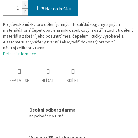
Přidat do košíku
Krejčovské nůžky pro dělení jemných textilií,kůže,gumy a jiných
materiálů.Horní čepel opatřena mikrozoubkovým ostřím zachytí dělený
materiál a zabrání jeho posunutí mezi čepelemi.Ručky vyrobené z
elastomeru a vyvážený tvar nůžek vytváří dokonalý pracovní
nástroj.Velikost 210mm.
Detailní informace
ZEPTAT SE
HLÍDAT
SDÍLET
Osobní odběr zdarma
na pobočce v Brně
Více než 30 let zkušeností