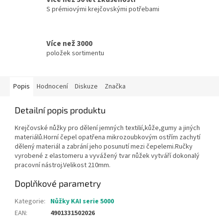
S prémiovými krejčovskými potřebami
Více než 3000
položek sortimentu
Popis
Hodnocení
Diskuze
Značka
Detailní popis produktu
Krejčovské nůžky pro dělení jemných textilií,kůže,gumy a jiných
materiálů.Horní čepel opatřena mikrozoubkovým ostřím zachytí
dělený materiál a zabrání jeho posunutí mezi čepelemi.Ručky
vyrobené z elastomeru a vyvážený tvar nůžek vytváří dokonalý
pracovní nástroj.Velikost 210mm.
Doplňkové parametry
Kategorie
:
Nůžky KAI serie 5000
EAN
:
4901331502026