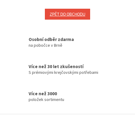
ZPĚT DO OBCHODU
Osobní odběr zdarma
na pobočce v Brně
Více než 30 let zkušeností
S prémiovými krejčovskými potřebami
Více než 3000
položek sortimentu
Z
á
p