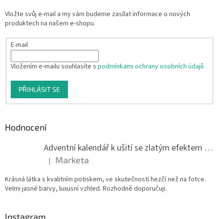
Vložte svůj e-mail a my vám budeme zasílat informace o nových
produktech na našem e-shopu.
E-mail
Vložením e-mailu souhlasíte s
podmínkami ochrany osobních údajů
PŘIHLÁSIT SE
Hodnocení
Adventní kalendář k ušití se zlatým efektem 042Q
Marketa
|
Hodnocení produktu je 5 z 5 hvězdiček.
Krásná látka s kvalitním potiskem, ve skutečnosti hezčí než na fotce.
Velmi jasné barvy, luxusní vzhled. Rozhodně doporučuji.
Instagram