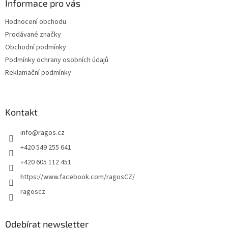
a
Informace pro vás
t
Hodnocení obchodu
í
Prodávané značky
Obchodní podmínky
Podmínky ochrany osobních údajů
Reklamační podmínky
Kontakt
info
@
ragos.cz
+420 549 255 641
+420 605 112 451
https://www.facebook.com/ragosCZ/
ragoscz
Odebírat newsletter