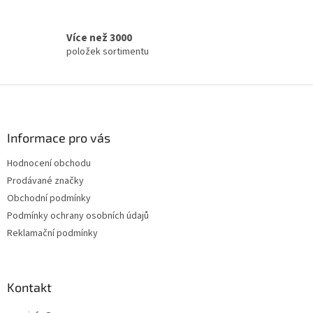
v
k
y
Více než 3000
v
položek sortimentu
ý
p
i
Z
s
á
u
p
a
Informace pro vás
t
Hodnocení obchodu
í
Prodávané značky
Obchodní podmínky
Podmínky ochrany osobních údajů
Reklamační podmínky
Kontakt