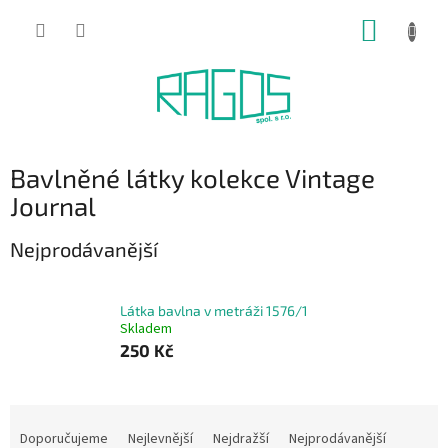
Přejít
NÁKUP
na
obsah
KOŠÍK
Bavlněné látky kolekce Vintage
Journal
Nejprodávanější
Látka bavlna v metráži 1576/1
Skladem
250 Kč
Ř
a
Doporučujeme
Nejlevnější
Nejdražší
Nejprodávanější