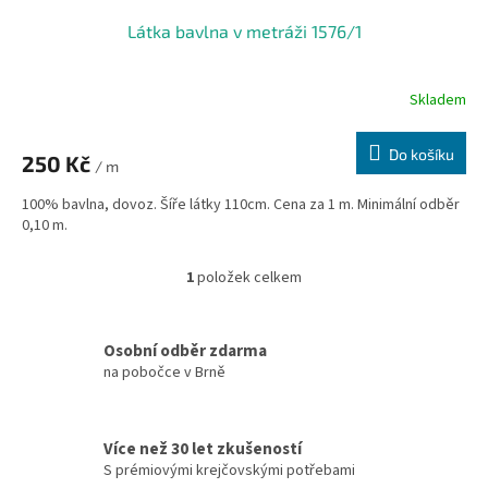
Látka bavlna v metráži 1576/1
Skladem
Do košíku
250 Kč
/ m
100% bavlna, dovoz. Šíře látky 110cm. Cena za 1 m. Minimální odběr
0,10 m.
1
položek celkem
O
v
l
á
Osobní odběr zdarma
d
na pobočce v Brně
a
c
í
Více než 30 let zkušeností
p
S prémiovými krejčovskými potřebami
r