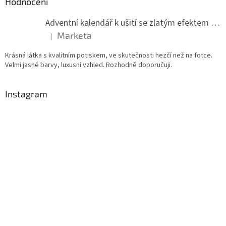
Hodnocení
Adventní kalendář k ušití se zlatým efektem 042Q
Marketa
|
Hodnocení produktu je 5 z 5 hvězdiček.
Krásná látka s kvalitním potiskem, ve skutečnosti hezčí než na fotce.
Velmi jasné barvy, luxusní vzhled. Rozhodně doporučuji.
Instagram