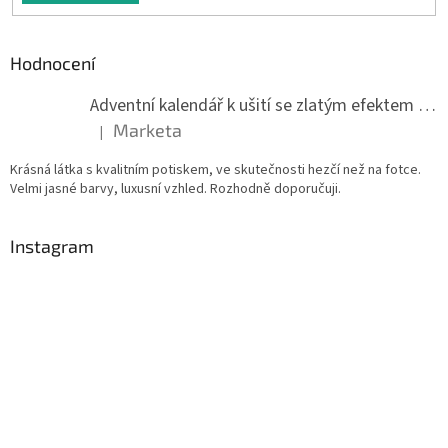
Hodnocení
Adventní kalendář k ušití se zlatým efektem 042Q
Marketa
|
Hodnocení produktu je 5 z 5 hvězdiček.
Krásná látka s kvalitním potiskem, ve skutečnosti hezčí než na fotce.
Velmi jasné barvy, luxusní vzhled. Rozhodně doporučuji.
Instagram