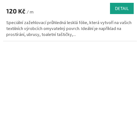
DETAIL
120 Kč
/ m
Speciální zažehlovací průhledná lesklá fólie, která vytvoří na vašich
textilních výrobcích omyvatelný povrch. Ideální je například na
prostírání, ubrusy, toaletní taštičky,...