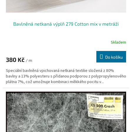
Bavlněná netkaná výplň 279 Cotton mix v metráži
Skladem
Do košíku
380 Kč
/ m
Speciální bavlněná vpichovaná netkaná textilie složená z 80%
bavlny a 13% polyesteru s přidanou podporou z polypropylenového
plátna 7%, což umožnuje kombinaci měkkého pocitu v...