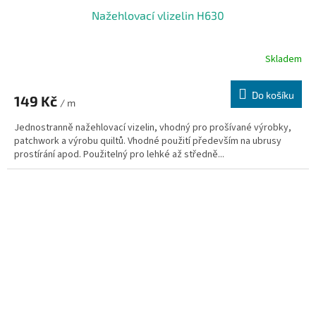
Nažehlovací vlizelin H630
Skladem
Do košíku
149 Kč
/ m
Jednostranně nažehlovací vizelin, vhodný pro prošívané výrobky,
patchwork a výrobu quiltů. Vhodné použití především na ubrusy
prostírání apod. Použitelný pro lehké až středně...