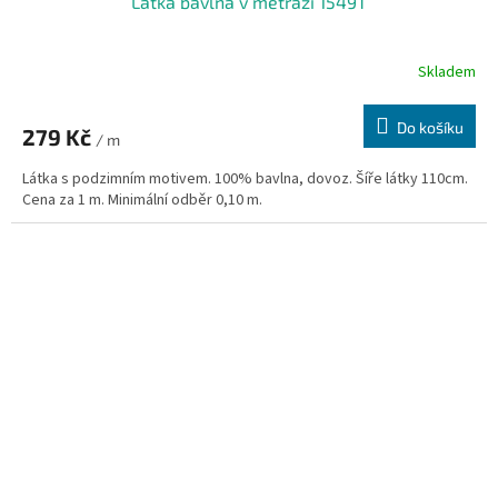
Látka bavlna v metráži 1549T
Skladem
Do košíku
279 Kč
/ m
Látka s podzimním motivem. 100% bavlna, dovoz. Šíře látky 110cm.
Cena za 1 m. Minimální odběr 0,10 m.