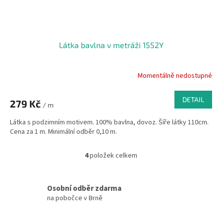
Látka bavlna v metráži 1552Y
Momentálně nedostupné
DETAIL
279 Kč
/ m
Látka s podzimním motivem. 100% bavlna, dovoz. Šíře látky 110cm.
Cena za 1 m. Minimální odběr 0,10 m.
4
položek celkem
O
v
l
á
Osobní odběr zdarma
d
na pobočce v Brně
a
c