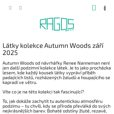
Přejít
NÁKUP
na
obsah
KOŠÍK
Látky kolekce Autumn Woods září
2025
Autumn Woods od návrhářky Renee Nanneman není
jen další podzimní kolekce látek. Je to jako procházka
lesem, kde každý kousek látky vypráví příběh
padajících listů, rozházených žaludů a houpajícího se
kapradí ve větru.
Víte co je na této kolekci tak fascinující?
To, jak dokáže zachytit tu autentickou atmosféru
podzimu – tu chvíli, kdy se příroda převléká do svých
nejkrásnějších barev. Bohaté odstíny žluté, rezavé,