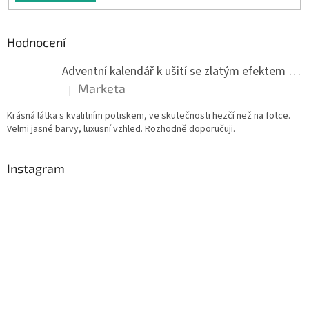
Hodnocení
Adventní kalendář k ušití se zlatým efektem 042Q
Marketa
|
Hodnocení produktu je 5 z 5 hvězdiček.
Krásná látka s kvalitním potiskem, ve skutečnosti hezčí než na fotce.
Velmi jasné barvy, luxusní vzhled. Rozhodně doporučuji.
Instagram