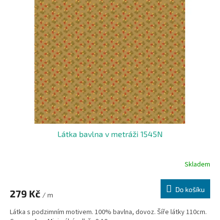
k
i
t
s
ů
p
r
o
d
u
k
t
ů
Látka bavlna v metráži 1545N
Skladem
Do košíku
279 Kč
/ m
Látka s podzimním motivem. 100% bavlna, dovoz. Šíře látky 110cm.