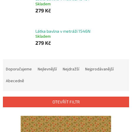
Skladem
279 Kč
Látka bavlna v metráži 1546N
Skladem
279 Kč
Ř
a
Doporučujeme
Nejlevnější
Nejdražší
Nejprodávanější
z
e
Abecedně
n
í
p
OTEVŘÍT FILTR
r
o
V
d
ý
u
p