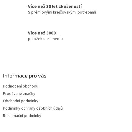
í
Více než 30 let zkušeností
p
S prémiovými krejčovskými potřebami
r
v
k
y
Více než 3000
v
položek sortimentu
ý
p
i
Z
s
á
u
p
a
Informace pro vás
t
Hodnocení obchodu
í
Prodávané značky
Obchodní podmínky
Podmínky ochrany osobních údajů
Reklamační podmínky