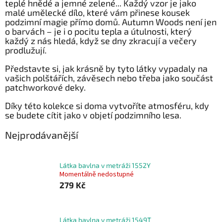
teplé hnědé a jemné zelené... Každý vzor je jako
malé umělecké dílo, které vám přinese kousek
podzimní magie přímo domů. Autumn Woods není jen
o barvách – je i o pocitu tepla a útulnosti, který
každý z nás hledá, když se dny zkracují a večery
prodlužují.
Představte si, jak krásně by tyto látky vypadaly na
vašich polštářích, závěsech nebo třeba jako součást
patchworkové deky.
Díky této kolekce si doma vytvoříte atmosféru, kdy
se budete cítit jako v objetí podzimního lesa.
Nejprodávanější
Látka bavlna v metráži 1552Y
Momentálně nedostupné
279 Kč
Látka bavlna v metráži 1549T