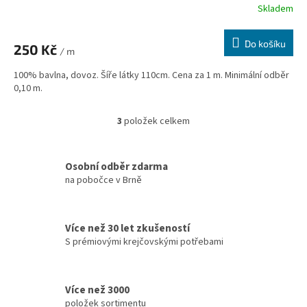
Skladem
Do košíku
250 Kč
/ m
100% bavlna, dovoz. Šíře látky 110cm. Cena za 1 m. Minimální odběr
0,10 m.
3
položek celkem
O
v
l
á
Osobní odběr zdarma
d
na pobočce v Brně
a
c
í
Více než 30 let zkušeností
p
S prémiovými krejčovskými potřebami
r
v
k
y
Více než 3000
v
položek sortimentu