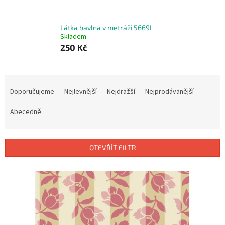
Látka bavlna v metráži 5669L
Skladem
250 Kč
Ř
a
Doporučujeme
Nejlevnější
Nejdražší
Nejprodávanější
z
e
Abecedně
n
í
p
OTEVŘÍT FILTR
r
o
V
d
ý
u
p
k
i
t
s
ů