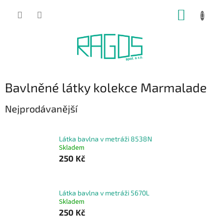
Přejít
NÁKUP
na
obsah
KOŠÍK
Bavlněné látky kolekce Marmalade
Nejprodávanější
Látka bavlna v metráži 8538N
Skladem
250 Kč
Látka bavlna v metráži 5670L
Skladem
250 Kč