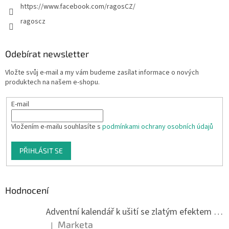
https://www.facebook.com/ragosCZ/
ragoscz
Odebírat newsletter
Vložte svůj e-mail a my vám budeme zasílat informace o nových
produktech na našem e-shopu.
E-mail
Vložením e-mailu souhlasíte s
podmínkami ochrany osobních údajů
PŘIHLÁSIT SE
Hodnocení
Adventní kalendář k ušití se zlatým efektem 042Q
Marketa
|
Hodnocení produktu je 5 z 5 hvězdiček.