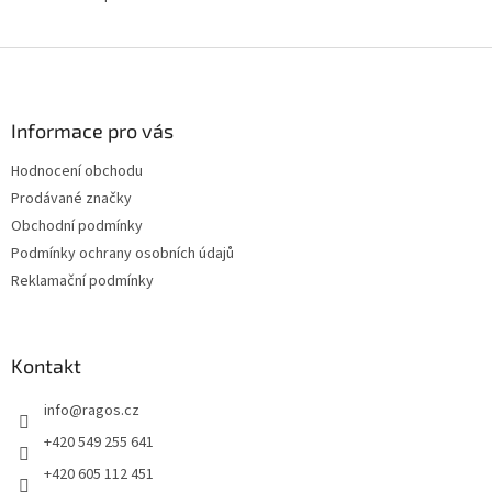
ý
p
i
Z
s
á
u
p
a
Informace pro vás
t
Hodnocení obchodu
í
Prodávané značky
Obchodní podmínky
Podmínky ochrany osobních údajů
Reklamační podmínky
Kontakt
info
@
ragos.cz
+420 549 255 641
+420 605 112 451