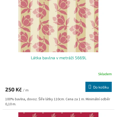
p
r
o
d
u
k
t
ů
Látka bavlna v metráži 5669L
Skladem
Do košíku
250 Kč
/ m
100% bavlna, dovoz. Šíře látky 110cm. Cena za 1 m. Minimální odběr
0,10 m.