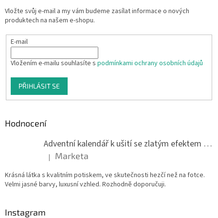
Vložte svůj e-mail a my vám budeme zasílat informace o nových
produktech na našem e-shopu.
E-mail
Vložením e-mailu souhlasíte s
podmínkami ochrany osobních údajů
PŘIHLÁSIT SE
Hodnocení
Adventní kalendář k ušití se zlatým efektem 042Q
Marketa
|
Hodnocení produktu je 5 z 5 hvězdiček.
Krásná látka s kvalitním potiskem, ve skutečnosti hezčí než na fotce.
Velmi jasné barvy, luxusní vzhled. Rozhodně doporučuji.
Instagram