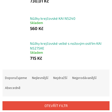
730,01 Kč
Nůžky krejčovské KAI N5240
Skladem
560 Kč
Nůžky krejčovské velké s nožovým ostřím KAI
N5275KE
Skladem
715 Kč
Ř
a
Doporučujeme
Nejlevnější
Nejdražší
Nejprodávanější
z
e
Abecedně
n
í
p
OTEVŘÍT FILTR
r