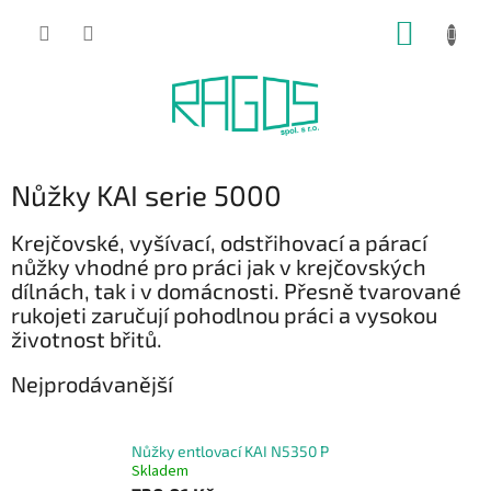
Přejít
NÁKUP
na
obsah
KOŠÍK
Nůžky KAI serie 5000
Krejčovské, vyšívací, odstřihovací a párací
nůžky vhodné pro práci jak v krejčovských
dílnách, tak i v domácnosti. Přesně tvarované
rukojeti zaručují pohodlnou práci a vysokou
životnost břitů.
Nejprodávanější
Nůžky entlovací KAI N5350 P
Skladem