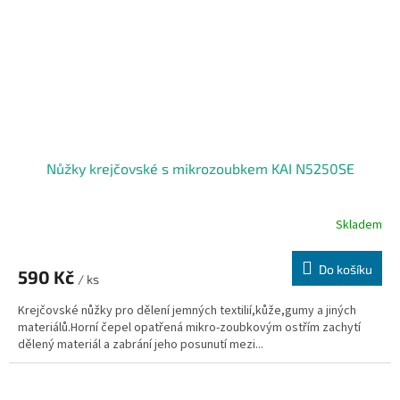
Nůžky krejčovské s mikrozoubkem KAI N5250SE
Skladem
Do košíku
590 Kč
/ ks
Krejčovské nůžky pro dělení jemných textilií,kůže,gumy a jiných
materiálů.Horní čepel opatřená mikro-zoubkovým ostřím zachytí
dělený materiál a zabrání jeho posunutí mezi...