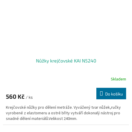
Nůžky krejčovské KAI N5240
Skladem
Do košíku
560 Kč
/ ks
Krejčovské nůžky pro dělení metráže. Vyvážený tvar nůžek,ručky
vyrobené z elastomeru a ostré břity vytváří dokonalý nástroj pro
snadné dělení materiálů.Velikost 240mm.