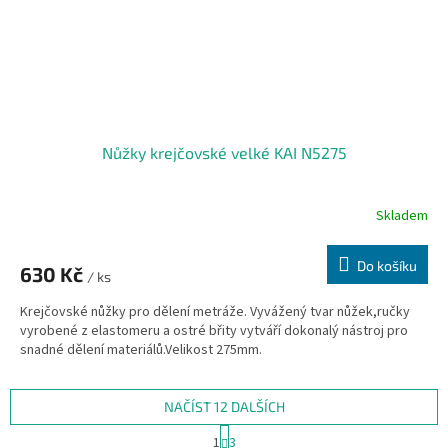
Nůžky krejčovské velké KAI N5275
Skladem
Do košíku
630 Kč
/ ks
Krejčovské nůžky pro dělení metráže. Vyvážený tvar nůžek,ručky
vyrobené z elastomeru a ostré břity vytváří dokonalý nástroj pro
snadné dělení materiálů.Velikost 275mm.
NAČÍST 12 DALŠÍCH
S
1
3