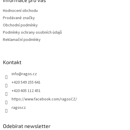
a
Informace pro vás
t
Hodnocení obchodu
í
Prodávané značky
Obchodní podmínky
Podmínky ochrany osobních údajů
Reklamační podmínky
Kontakt
info
@
ragos.cz
+420 549 255 641
+420 605 112 451
https://www.facebook.com/ragosCZ/
ragoscz
Odebírat newsletter