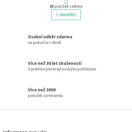
t
O
r
25
položek celkem
v
á
l
NAHORU
n
á
k
d
o
v
a
á
Osobní odběr zdarma
c
n
í
na pobočce v Brně
í
p
r
v
Více než 30 let zkušeností
k
S prémiovými krejčovskými potřebami
y
v
ý
p
Více než 3000
i
položek sortimentu
s
u
Z
á
p