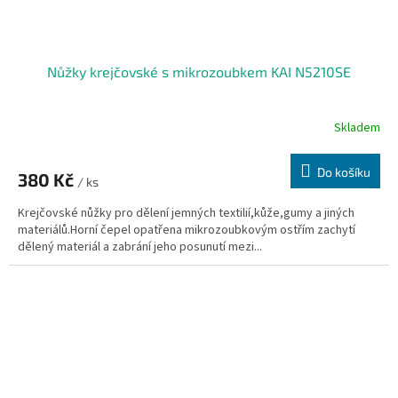
Nůžky krejčovské s mikrozoubkem KAI N5210SE
Skladem
Do košíku
380 Kč
/ ks
Krejčovské nůžky pro dělení jemných textilií,kůže,gumy a jiných
materiálů.Horní čepel opatřena mikrozoubkovým ostřím zachytí
dělený materiál a zabrání jeho posunutí mezi...