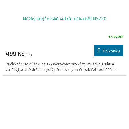
Nůžky krejčovské velká ručka KAI N5220
Skladem
Do košíku
499 Kč
/ ks
Ručky těchto nůžek jsou vytvarovány pro větší mužskou ruku a
zajišťují pevné držení a jistý přenos síly na čepel. Velikost 220mm.