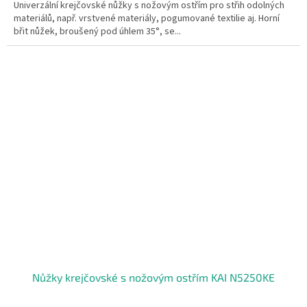
Univerzální krejčovské nůžky s nožovým ostřím pro střih odolných
materiálů, např. vrstvené materiály, pogumované textilie aj. Horní
břit nůžek, broušený pod úhlem 35°, se...
Nůžky krejčovské s nožovým ostřím KAI N5250KE