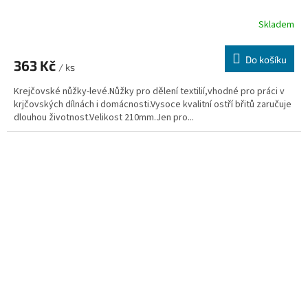
Skladem
Do košíku
363 Kč
/ ks
Krejčovské nůžky-levé.Nůžky pro dělení textilií,vhodné pro práci v
krjčovských dílnách i domácnosti.Vysoce kvalitní ostří břitů zaručuje
dlouhou životnost.Velikost 210mm.Jen pro...