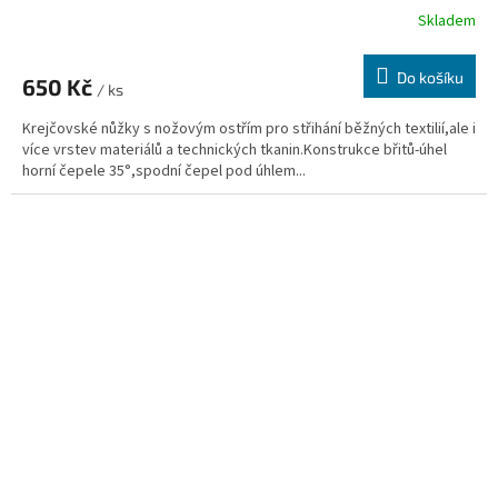
Skladem
Do košíku
650 Kč
/ ks
Krejčovské nůžky s nožovým ostřím pro střihání běžných textilií,ale i
více vrstev materiálů a technických tkanin.Konstrukce břitů-úhel
horní čepele 35°,spodní čepel pod úhlem...