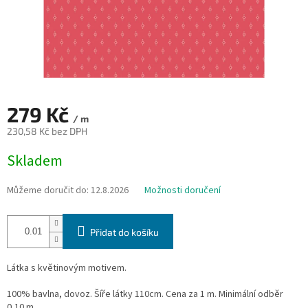
279 Kč
/ m
230,58 Kč bez DPH
Měrná
Skladem
cena:
Můžeme doručit do:
12.8.2026
Možnosti doručení
Přidat do košíku
Látka s květinovým motivem.
100% bavlna, dovoz. Šíře látky 110cm. Cena za 1 m. Minimální odběr
0,10 m.