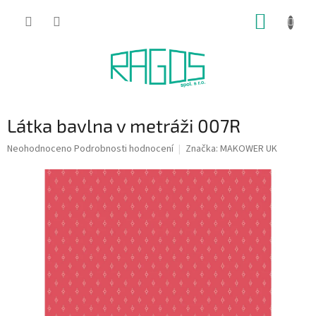
Přejít
NÁKUP
na
obsah
KOŠÍK
Látka bavlna v metráži 007R
Průměrné
Neohodnoceno
Podrobnosti hodnocení
Značka:
MAKOWER UK
hodnocení
produktu
je
0,0
z
5
hvězdiček.