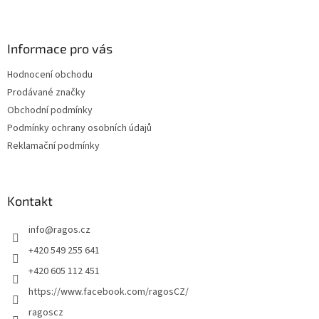
Z
á
p
a
Informace pro vás
t
Hodnocení obchodu
í
Prodávané značky
Obchodní podmínky
Podmínky ochrany osobních údajů
Reklamační podmínky
Kontakt
info
@
ragos.cz
+420 549 255 641
+420 605 112 451
https://www.facebook.com/ragosCZ/
ragoscz