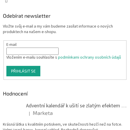
Odebírat newsletter
Vložte svůj e-mail a my vám budeme zasílat informace o nových
produktech na našem e-shopu.
E-mail
Vložením e-mailu souhlasíte s
podmínkami ochrany osobních údajů
PŘIHLÁSIT SE
Hodnocení
Adventní kalendář k ušití se zlatým efektem 042Q
Marketa
|
Hodnocení produktu je 5 z 5 hvězdiček.
Krásná látka s kvalitním potiskem, ve skutečnosti hezčí než na fotce.
Velmi jasné barvy, luxusní vzhled. Rozhodně doporučuji.