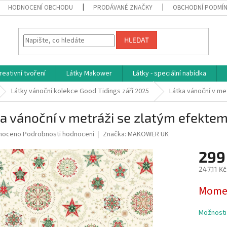
HODNOCENÍ OBCHODU
PRODÁVANÉ ZNAČKY
OBCHODNÍ PODMÍ
HLEDAT
reativní tvoření
Látky Makower
Látky - speciální nabídka
Látky vánoční kolekce Good Tidings září 2025
Látka vánoční v me
a vánoční v metráži se zlatým efekte
né
noceno
Podrobnosti hodnocení
Značka:
MAKOWER UK
ní
299
u
247,11 K
Měrná
Momen
cena:
ek.
Možnosti