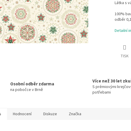
Látka s 
100% bavl
odběr 0,
Detailní 
TISK
Více než 30 let zk
Osobní odběr zdarma
S prémiovými krejčov
na pobočce v Brně
potřebami
s
Hodnocení
Diskuze
Značka