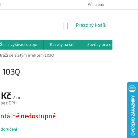
NKY
PODMÍNKY OCHRANY OSOBNÍCH ÚDAJŮ
Přihlášení
REKLAMAČNÍ PODMÍNKY
NÁKUPNÍ
Prázdný košík
KOŠÍK
Šicí a vyšívací stroje
Kazety na šití
Závěsy pro quilty
Ko
tráži se zlatým efektem 103Q
m 103Q
 Kč
/ m
č bez DPH
tálně nedostupné
 doručení