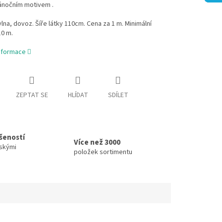
vánočním motivem .
na, dovoz. Šíře látky 110cm. Cena za 1 m. Minimální
10 m.
informace
ZEPTAT SE
HLÍDAT
SDÍLET
ušeností
Více než 3000
skými
položek sortimentu