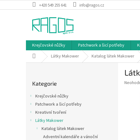
Přejít
+420 549 255 641
info@ragos.cz
na
obsah
Krejčovské nůžky
Patchwork a šicí potřeby
K
Domů
Látky Makower
Katalog látek Makower
P
Látk
o
Přeskočit
s
Průměr
Neohod
Kategorie
kategorie
t
hodnoce
r
produkt
Krejčovské nůžky
a
je
Patchwork a šicí potřeby
0,0
n
z
Kreativní tvoření
n
5
í
Látky Makower
hvězdič
p
Katalog látek Makower
a
Adventní kalendáře a vánoční