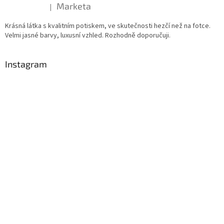
Marketa
|
Hodnocení produktu je 5 z 5 hvězdiček.
Krásná látka s kvalitním potiskem, ve skutečnosti hezčí než na fotce.
Velmi jasné barvy, luxusní vzhled. Rozhodně doporučuji.
Instagram