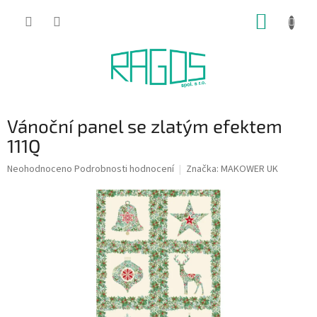
Přejít
NÁKUP
na
obsah
KOŠÍK
Vánoční panel se zlatým efektem
111Q
Průměrné
Neohodnoceno
Podrobnosti hodnocení
Značka:
MAKOWER UK
hodnocení
produktu
je
0,0
z
5
hvězdiček.