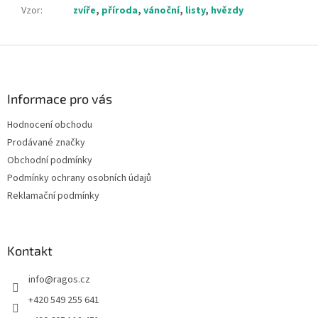
Vzor
:
zvíře
,
příroda
,
vánoční
,
listy
,
hvězdy
Z
á
p
a
Informace pro vás
t
Hodnocení obchodu
í
Prodávané značky
Obchodní podmínky
Podmínky ochrany osobních údajů
Reklamační podmínky
Kontakt
info
@
ragos.cz
+420 549 255 641