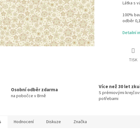
Látka s 
100% bavl
odběr 0,
Detailní 
TISK
Více než 30 let zk
Osobní odběr zdarma
S prémiovými krejčov
na pobočce v Brně
potřebami
s
Hodnocení
Diskuze
Značka