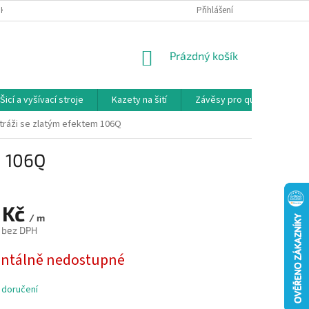
NKY
PODMÍNKY OCHRANY OSOBNÍCH ÚDAJŮ
Přihlášení
REKLAMAČNÍ PODMÍNKY
NÁKUPNÍ
Prázdný košík
KOŠÍK
Šicí a vyšívací stroje
Kazety na šití
Závěsy pro quilty
Ko
tráži se zlatým efektem 106Q
m 106Q
 Kč
/ m
č bez DPH
tálně nedostupné
 doručení