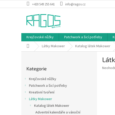
Přejít
+420 549 255 641
info@ragos.cz
na
obsah
Krejčovské nůžky
Patchwork a šicí potřeby
K
Domů
Látky Makower
Katalog látek Makower
P
Látk
o
Přeskočit
s
Průměr
Neohod
Kategorie
kategorie
t
hodnoce
r
produkt
Krejčovské nůžky
a
je
Patchwork a šicí potřeby
0,0
n
z
Kreativní tvoření
n
5
í
Látky Makower
hvězdič
p
Katalog látek Makower
a
Adventní kalendáře a vánoční