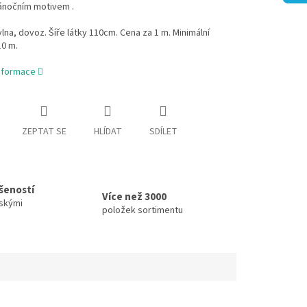
vánočním motivem .
na, dovoz. Šíře látky 110cm. Cena za 1 m. Minimální
10 m.
informace
ZEPTAT SE
HLÍDAT
SDÍLET
ušeností
Více než 3000
skými
položek sortimentu