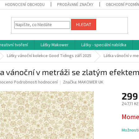
HODNOCENÍ OBCHODU
PRODÁVANÉ ZNAČKY
OBCHODNÍ PODMÍ
HLEDAT
reativní tvoření
Látky Makower
Látky - speciální nabídka
Látky vánoční kolekce Good Tidings září 2025
Látka vánoční v me
a vánoční v metráži se zlatým efekte
né
noceno
Podrobnosti hodnocení
Značka:
MAKOWER UK
ní
299
u
247,11 K
Měrná
Momen
cena:
ek.
Možnosti