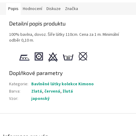
Popis
Hodnocení
Diskuze
Značka
Detailní popis produktu
100% bavlna, dovoz. Šíře látky 110cm. Cena za 1 m. Minimální
odběr 0,10 m.
Doplňkové parametry
Kategorie
:
Bavlněné látky kolekce Kimono
Barva
:
Zlatá
,
červená
,
žlutá
Vzor
:
japonský
Z
á
p