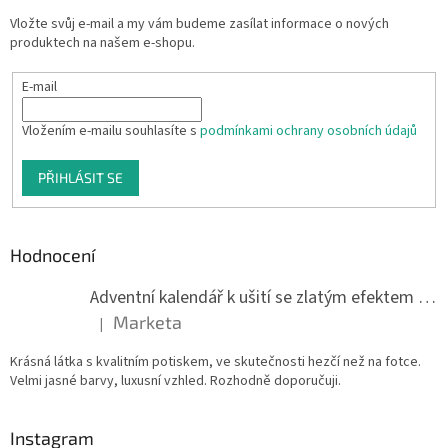
Vložte svůj e-mail a my vám budeme zasílat informace o nových
produktech na našem e-shopu.
E-mail
Vložením e-mailu souhlasíte s
podmínkami ochrany osobních údajů
PŘIHLÁSIT SE
Hodnocení
Adventní kalendář k ušití se zlatým efektem 042Q
Marketa
|
Hodnocení produktu je 5 z 5 hvězdiček.
Krásná látka s kvalitním potiskem, ve skutečnosti hezčí než na fotce.
Velmi jasné barvy, luxusní vzhled. Rozhodně doporučuji.
Instagram