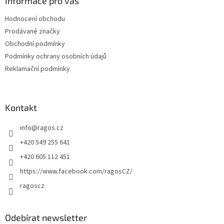
a
Informace pro vás
t
Hodnocení obchodu
í
Prodávané značky
Obchodní podmínky
Podmínky ochrany osobních údajů
Reklamační podmínky
Kontakt
info
@
ragos.cz
+420 549 255 641
+420 605 112 451
https://www.facebook.com/ragosCZ/
ragoscz
Odebírat newsletter