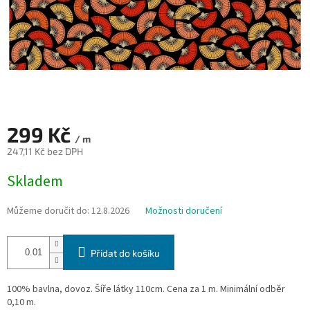
299 Kč
/ m
247,11 Kč bez DPH
Měrná
Skladem
cena:
Můžeme doručit do:
12.8.2026
Možnosti doručení
Přidat do košíku
100% bavlna, dovoz. Šíře látky 110cm. Cena za 1 m. Minimální odběr
0,10 m.