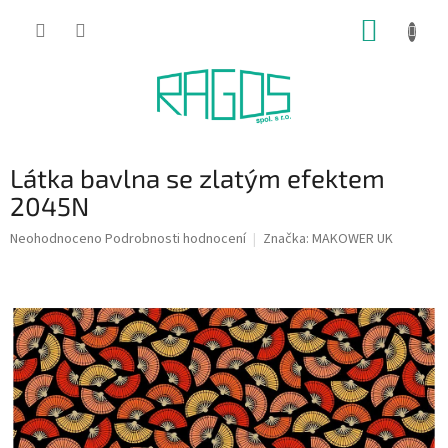
Přejít
NÁKUP
na
obsah
KOŠÍK
Látka bavlna se zlatým efektem
2045N
Průměrné
Neohodnoceno
Podrobnosti hodnocení
Značka:
MAKOWER UK
hodnocení
produktu
je
0,0
z
5
hvězdiček.