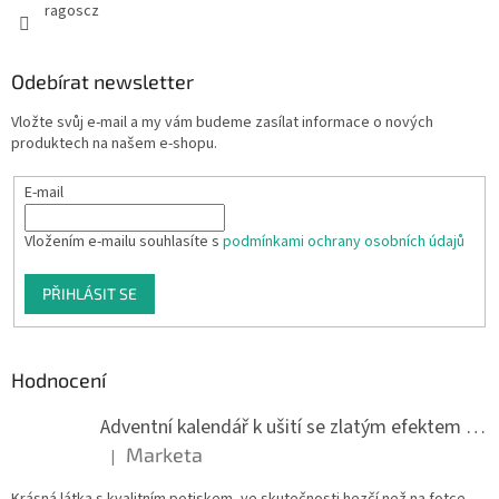
ragoscz
Odebírat newsletter
Vložte svůj e-mail a my vám budeme zasílat informace o nových
produktech na našem e-shopu.
E-mail
Vložením e-mailu souhlasíte s
podmínkami ochrany osobních údajů
PŘIHLÁSIT SE
Hodnocení
Adventní kalendář k ušití se zlatým efektem 042Q
Marketa
|
Hodnocení produktu je 5 z 5 hvězdiček.
Krásná látka s kvalitním potiskem, ve skutečnosti hezčí než na fotce.