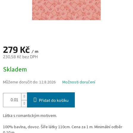
279 Kč
/ m
230,58 Kč bez DPH
Měrná
Skladem
cena:
Můžeme doručit do:
12.8.2026
Možnosti doručení
Přidat do košíku
Látka s romantickým motivem.
100% bavlna, dovoz. Šíře látky 110cm. Cena za 1 m. Minimální odběr
0,10 m.