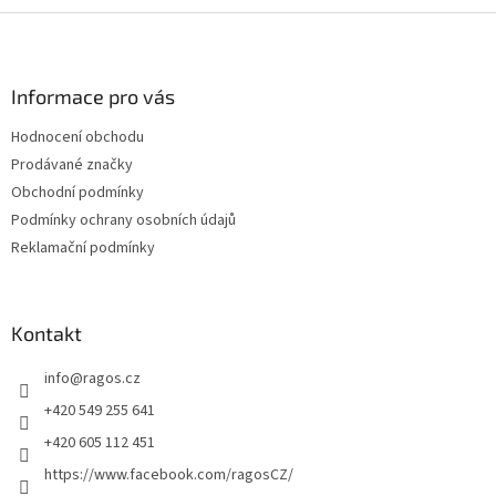
Z
á
p
a
Informace pro vás
t
Hodnocení obchodu
í
Prodávané značky
Obchodní podmínky
Podmínky ochrany osobních údajů
Reklamační podmínky
Kontakt
info
@
ragos.cz
+420 549 255 641
+420 605 112 451
https://www.facebook.com/ragosCZ/