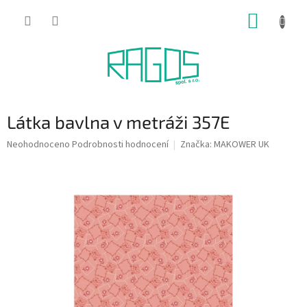
Přejít
NÁKUP
na
obsah
KOŠÍK
Látka bavlna v metráži 357E
Průměrné
Neohodnoceno
Podrobnosti hodnocení
Značka:
MAKOWER UK
hodnocení
produktu
je
0,0
z
5
hvězdiček.