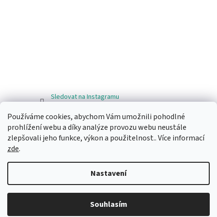
Sledovat na Instagramu
Používáme cookies, abychom Vám umožnili pohodlné
Facebook
prohlížení webu a díky analýze provozu webu neustále
zlepšovali jeho funkce, výkon a použitelnost.. Více informací
zde
.
Nastavení
Vytvořil Shoptet
Souhlasím
Copyright 2026
Ragos.cz
. Všechna práva vyhrazena.