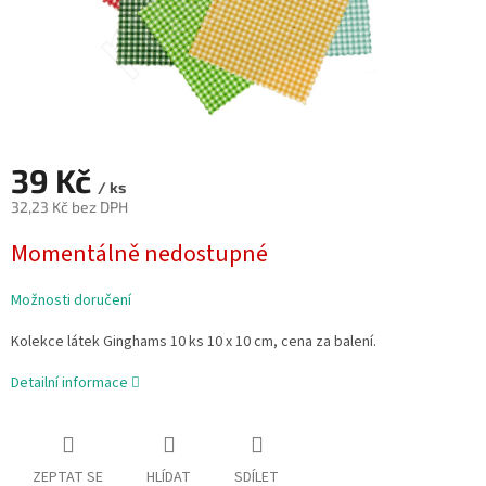
39 Kč
/ ks
32,23 Kč bez DPH
Měrná
Momentálně nedostupné
cena:
Možnosti doručení
Kolekce látek Ginghams 10 ks 10 x 10 cm, cena za balení.
Detailní informace
ZEPTAT SE
HLÍDAT
SDÍLET