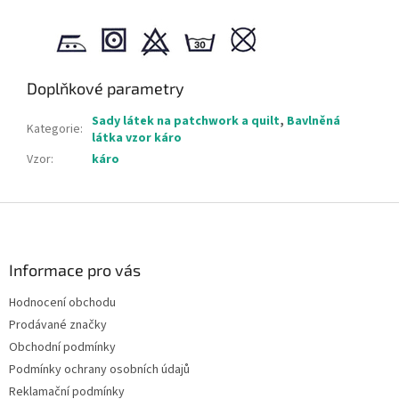
Doplňkové parametry
Sady látek na patchwork a quilt
,
Bavlněná
Kategorie
:
látka vzor káro
Vzor
:
káro
Z
á
p
a
Informace pro vás
t
Hodnocení obchodu
í
Prodávané značky
Obchodní podmínky
Podmínky ochrany osobních údajů
Reklamační podmínky