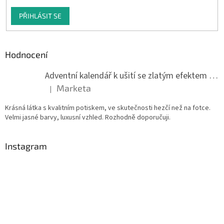
PŘIHLÁSIT SE
Hodnocení
Adventní kalendář k ušití se zlatým efektem 042Q
Marketa
|
Hodnocení produktu je 5 z 5 hvězdiček.
Krásná látka s kvalitním potiskem, ve skutečnosti hezčí než na fotce.
Velmi jasné barvy, luxusní vzhled. Rozhodně doporučuji.
Instagram