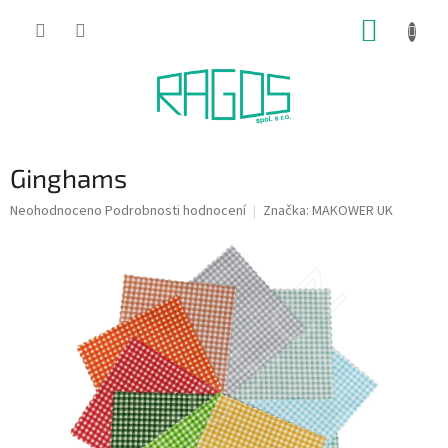
Přejít
NÁKUP
na
obsah
KOŠÍK
Ginghams
Průměrné
Neohodnoceno
Podrobnosti hodnocení
Značka:
MAKOWER UK
hodnocení
produktu
je
0,0
z
5
hvězdiček.