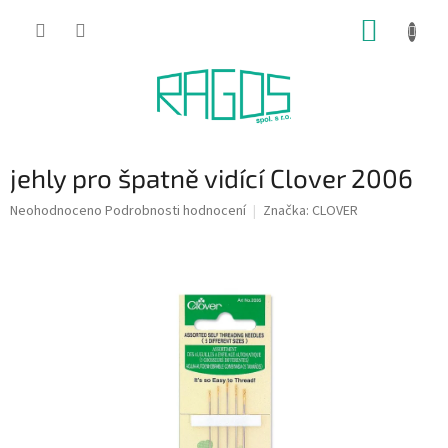
Přejít
NÁKUP
na
obsah
KOŠÍK
jehly pro špatně vidící Clover 2006
Průměrné
Neohodnoceno
Podrobnosti hodnocení
Značka:
CLOVER
hodnocení
produktu
je
0,0
z
5
hvězdiček.