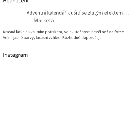
Hodnocení
Adventní kalendář k ušití se zlatým efektem 042Q
Marketa
|
Hodnocení produktu je 5 z 5 hvězdiček.
Krásná látka s kvalitním potiskem, ve skutečnosti hezčí než na fotce.
Velmi jasné barvy, luxusní vzhled. Rozhodně doporučuji.
Instagram