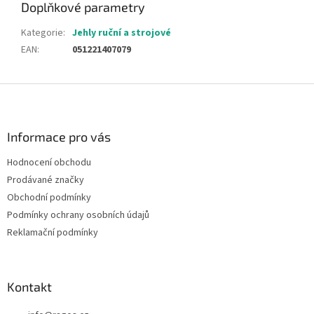
Doplňkové parametry
Kategorie
:
Jehly ruční a strojové
EAN
:
051221407079
Z
á
p
a
Informace pro vás
t
Hodnocení obchodu
í
Prodávané značky
Obchodní podmínky
Podmínky ochrany osobních údajů
Reklamační podmínky
Kontakt