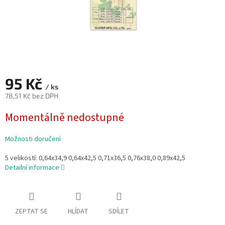
95 Kč
/ ks
78,51 Kč bez DPH
Měrná
Momentálně nedostupné
cena:
Možnosti doručení
5 velikostí: 0,64x34,9 0,64x42,5 0,71x36,5 0,76x38,0 0,89x42,5
Detailní informace
ZEPTAT SE
HLÍDAT
SDÍLET