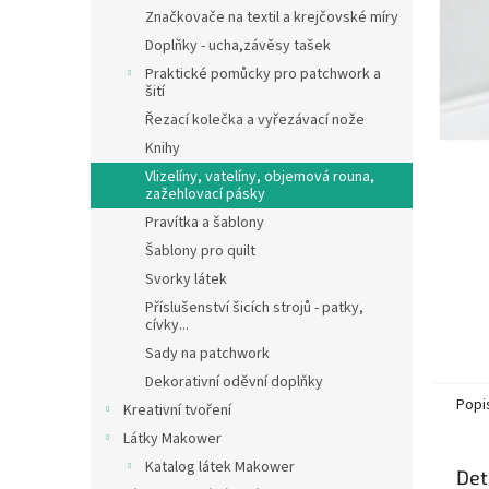
n
Značkovače na textil a krejčovské míry
e
Doplňky - ucha,závěsy tašek
l
Praktické pomůcky pro patchwork a
šití
Řezací kolečka a vyřezávací nože
Knihy
Vlizelíny, vatelíny, objemová rouna,
zažehlovací pásky
Pravítka a šablony
Šablony pro quilt
Svorky látek
Příslušenství šicích strojů - patky,
cívky...
Sady na patchwork
Dekorativní oděvní doplňky
Popi
Kreativní tvoření
Látky Makower
Katalog látek Makower
Det