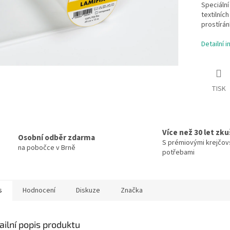
Speciální
textilníc
prostírán
Detailní 
TISK
Více než 30 let zk
Osobní odběr zdarma
S prémiovými krejčov
na pobočce v Brně
potřebami
s
Hodnocení
Diskuze
Značka
ailní popis produktu