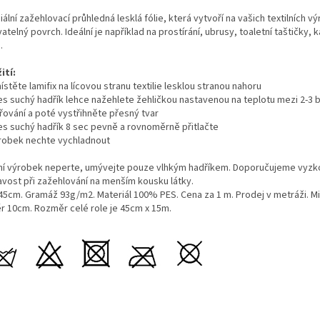
ální zažehlovací průhledná lesklá fólie, která vytvoří na vašich textilních v
telný povrch. Ideální je například na prostírání, ubrusy, toaletní taštičky, 
.
ití:
ístěte lamifix na lícovou stranu textilie lesklou stranou nahoru
řes suchý hadřík lehce nažehlete žehličkou nastavenou na teplotu mezi 2-3 
řování a poté vystřihněte přesný tvar
řes suchý hadřík 8 sec pevně a rovnoměrně přitlačte
ýrobek nechte vychladnout
lní výrobek neperte, umývejte pouze vlhkým hadříkem. Doporučujeme vyzk
navost při zažehlování na menším kousku látky.
 45cm. Gramáž 93g/m2. Materiál 100% PES. Cena za 1 m. Prodej v metráži. Mi
r 10cm. Rozměr celé role je 45cm x 15m.