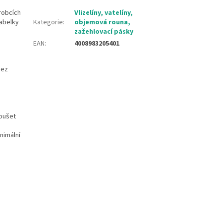
ýrobcích
Vlizelíny, vatelíny,
kabelky
Kategorie
:
objemová rouna,
zažehlovací pásky
EAN
:
4008983205401
bez
oušet
nimální