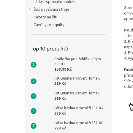
Látky - speciální nabídka
Speci
Šicí a vyšívací stroje
omyva
Kazety na šití
apod
Závěsy pro quilty
Použ
1. Um
2. P
napa
Top 10 produktů
3. P
4. V
Podložka pod žehličku Prym
611911
158,99 Kč
Finá
přil
Fat Quarters Harvest Home G
Šíře
569 Kč
odbě
Fat Quarters Harvest Home L
569 Kč
Látka bavlna v metráži 10118G
279 Kč
Látka bavlna v metráži 10116Y
279 Kč