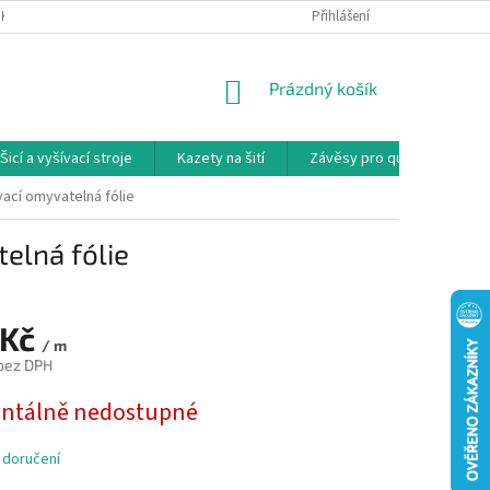
NKY
PODMÍNKY OCHRANY OSOBNÍCH ÚDAJŮ
Přihlášení
REKLAMAČNÍ PODMÍNKY
NÁKUPNÍ
Prázdný košík
KOŠÍK
Šicí a vyšívací stroje
Kazety na šití
Závěsy pro quilty
Ko
vací omyvatelná fólie
elná fólie
 Kč
/ m
 bez DPH
tálně nedostupné
 doručení