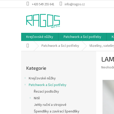
Přejít
+420 549 255 641
info@ragos.cz
na
obsah
Krejčovské nůžky
Patchwork a šicí potřeby
K
Domů
Patchwork a šicí potřeby
Vlizelíny, vatel
P
LAMI
o
Přeskočit
s
Průměr
Neohod
Kategorie
kategorie
t
hodnoce
r
produkt
Krejčovské nůžky
a
je
Patchwork a šicí potřeby
0,0
n
z
Řezací podložky
n
5
í
Nitě
hvězdič
p
Jehly ruční a strojové
a
Špendlíky a zavírací špendlíky