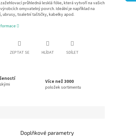
 zažehlovací průhledná lesklá fólie, která vytvoří na vašich
h výrobcích omyvatelný povrch. Ideální je například na
í, ubrusy, toaletní taštičky, kabelky apod.
informace
ZEPTAT SE
HLÍDAT
SDÍLET
ušeností
Více než 3000
skými
položek sortimentu
Doplňkové parametry