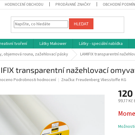
HODNOCENÍ OBCHODU
PRODÁVANÉ ZNAČKY
OBCHODNÍ PODMÍ
HLEDAT
reativní tvoření
Látky Makower
Látky - speciální nabídka
íny, objemová rouna, zažehlovací pásky
LAMIFIX transparentní nažehlo
FIX transparentní nažehlovací omyvat
né
noceno
Podrobnosti hodnocení
Značka:
Freudenberg Vliesstoffe KG
ní
120
u
99,17 Kč
Měrná
Momen
cena:
ek.
Možnosti