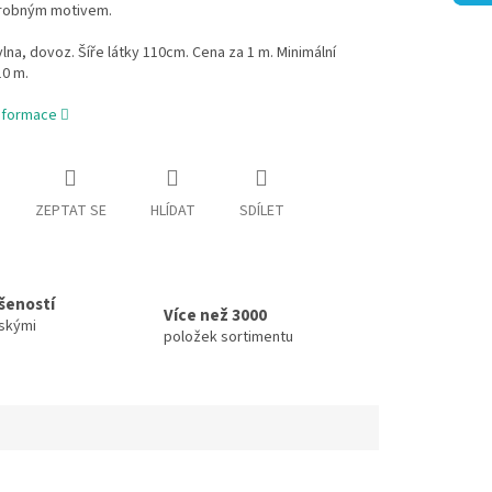
drobným motivem.
na, dovoz. Šíře látky 110cm. Cena za 1 m. Minimální
10 m.
informace
ZEPTAT SE
HLÍDAT
SDÍLET
ušeností
Více než 3000
skými
položek sortimentu