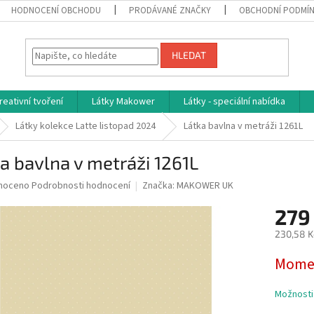
HODNOCENÍ OBCHODU
PRODÁVANÉ ZNAČKY
OBCHODNÍ PODMÍ
HLEDAT
reativní tvoření
Látky Makower
Látky - speciální nabídka
Látky kolekce Latte listopad 2024
Látka bavlna v metráži 1261L
a bavlna v metráži 1261L
né
noceno
Podrobnosti hodnocení
Značka:
MAKOWER UK
ní
279
u
230,58 K
Měrná
Momen
cena:
ek.
Možnosti