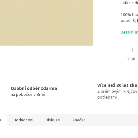
Látka s 
100% bavl
odběr 0,
Detailní 
TISK
Více než 30 let zk
Osobní odběr zdarma
S prémiovými krejčov
na pobočce v Brně
potřebami
s
Hodnocení
Diskuze
Značka