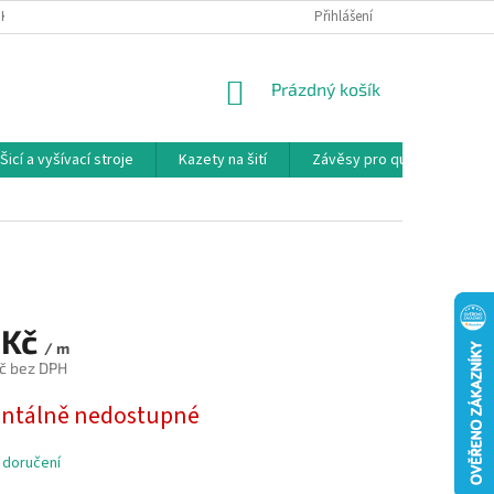
NKY
PODMÍNKY OCHRANY OSOBNÍCH ÚDAJŮ
Přihlášení
REKLAMAČNÍ PODMÍNKY
NÁKUPNÍ
Prázdný košík
KOŠÍK
Šicí a vyšívací stroje
Kazety na šití
Závěsy pro quilty
Ko
 Kč
/ m
č bez DPH
tálně nedostupné
 doručení