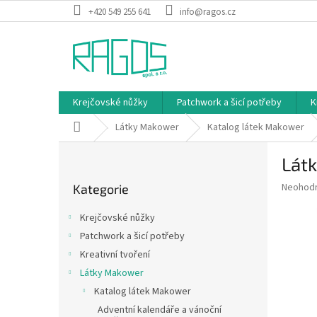
Přejít
+420 549 255 641
info@ragos.cz
na
obsah
Krejčovské nůžky
Patchwork a šicí potřeby
K
Domů
Látky Makower
Katalog látek Makower
P
Látk
o
Přeskočit
s
Průměr
Neohod
Kategorie
kategorie
t
hodnoce
r
produkt
Krejčovské nůžky
a
je
Patchwork a šicí potřeby
0,0
n
z
Kreativní tvoření
n
5
í
Látky Makower
hvězdič
p
Katalog látek Makower
a
Adventní kalendáře a vánoční