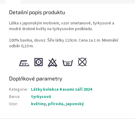
Detailní popis produktu
Látka s japonským motivem, vzor smetanové, tyrkysové a
modré drobné květy na tyrkysovém podkladu.
100% bavlna, dovoz. Šíře látky 110cm. Cena za 1 m. Minimální
odběr 0,10 m.
Doplňkové parametry
Kategorie
:
Látky kolekce Kasumi září 2024
Barva
:
tyrkysová
Vzor
:
květiny
,
příroda
,
japonský
Z
á
p