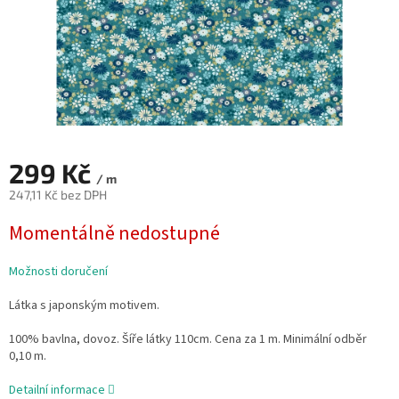
299 Kč
/ m
247,11 Kč bez DPH
Měrná
Momentálně nedostupné
cena:
Možnosti doručení
Látka s japonským motivem.
100% bavlna, dovoz. Šíře látky 110cm. Cena za 1 m. Minimální odběr
0,10 m.
Detailní informace