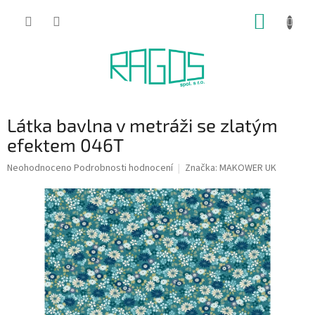
Přejít
NÁKUP
na
obsah
KOŠÍK
Látka bavlna v metráži se zlatým
efektem 046T
Průměrné
Neohodnoceno
Podrobnosti hodnocení
Značka:
MAKOWER UK
hodnocení
produktu
je
0,0
z
5
hvězdiček.