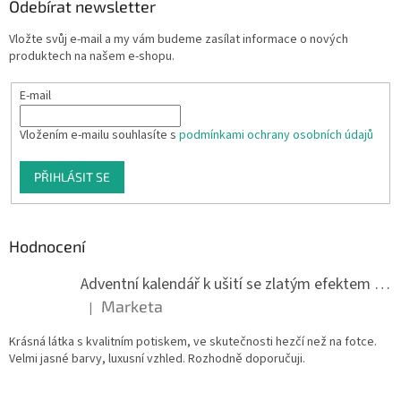
Odebírat newsletter
Vložte svůj e-mail a my vám budeme zasílat informace o nových
produktech na našem e-shopu.
E-mail
Vložením e-mailu souhlasíte s
podmínkami ochrany osobních údajů
PŘIHLÁSIT SE
Hodnocení
Adventní kalendář k ušití se zlatým efektem 042Q
Marketa
|
Hodnocení produktu je 5 z 5 hvězdiček.
Krásná látka s kvalitním potiskem, ve skutečnosti hezčí než na fotce.
Velmi jasné barvy, luxusní vzhled. Rozhodně doporučuji.