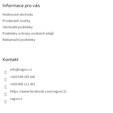
a
Informace pro vás
t
Hodnocení obchodu
í
Prodávané značky
Obchodní podmínky
Podmínky ochrany osobních údajů
Reklamační podmínky
Kontakt
info
@
ragos.cz
+420 549 255 641
+420 605 112 451
https://www.facebook.com/ragosCZ/
ragoscz