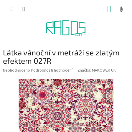
Přejít
NÁKUP
na
obsah
KOŠÍK
Látka vánoční v metráži se zlatým
efektem 027R
Průměrné
Neohodnoceno
Podrobnosti hodnocení
Značka:
MAKOWER UK
hodnocení
produktu
je
0,0
z
5
hvězdiček.