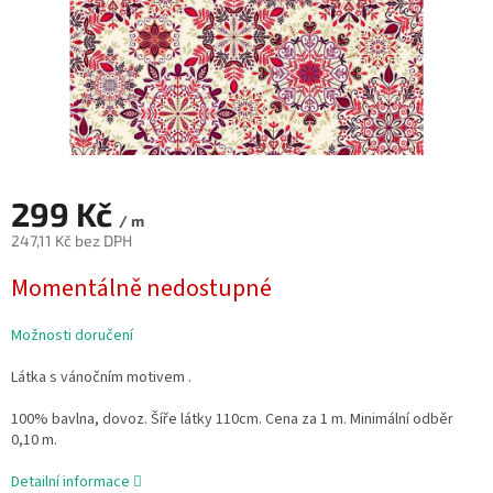
299 Kč
/ m
247,11 Kč bez DPH
Měrná
Momentálně nedostupné
cena:
Možnosti doručení
Látka s vánočním motivem .
100% bavlna, dovoz. Šíře látky 110cm. Cena za 1 m. Minimální odběr
0,10 m.
Detailní informace