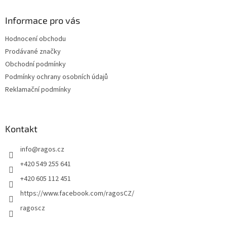
p
a
Informace pro vás
t
Hodnocení obchodu
í
Prodávané značky
Obchodní podmínky
Podmínky ochrany osobních údajů
Reklamační podmínky
Kontakt
info
@
ragos.cz
+420 549 255 641
+420 605 112 451
https://www.facebook.com/ragosCZ/
ragoscz