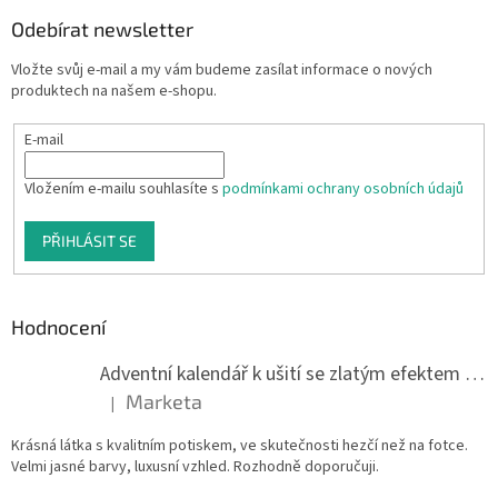
Odebírat newsletter
Vložte svůj e-mail a my vám budeme zasílat informace o nových
produktech na našem e-shopu.
E-mail
Vložením e-mailu souhlasíte s
podmínkami ochrany osobních údajů
PŘIHLÁSIT SE
Hodnocení
Adventní kalendář k ušití se zlatým efektem 042Q
Marketa
|
Hodnocení produktu je 5 z 5 hvězdiček.
Krásná látka s kvalitním potiskem, ve skutečnosti hezčí než na fotce.
Velmi jasné barvy, luxusní vzhled. Rozhodně doporučuji.