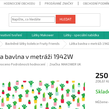
HODNOCENÍ OBCHODU
PRODÁVANÉ ZNAČKY
OBCHODNÍ PODMÍ
HLEDAT
reativní tvoření
Látky Makower
Látky - speciální nabídka
Bavlněné látky kolekce Fruity Friends
Látka bavlna v metráži 194
ka bavlna v metráži 1942W
né
noceno
Podrobnosti hodnocení
Značka:
MAKOWER UK
ní
250
u
206,61 K
Měrná
Skla
cena:
ek.
Můžeme d