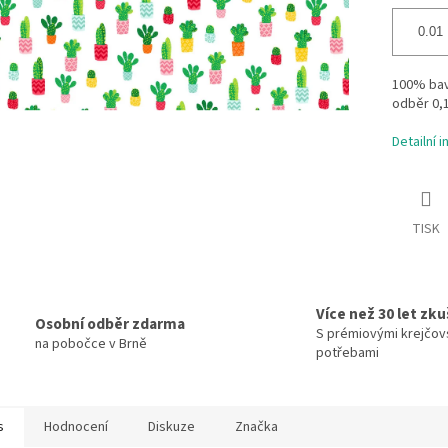
100% bavl
odběr 0,
Detailní 
TISK
Více než 30 let zk
Osobní odběr zdarma
S prémiovými krejčov
na pobočce v Brně
potřebami
s
Hodnocení
Diskuze
Značka