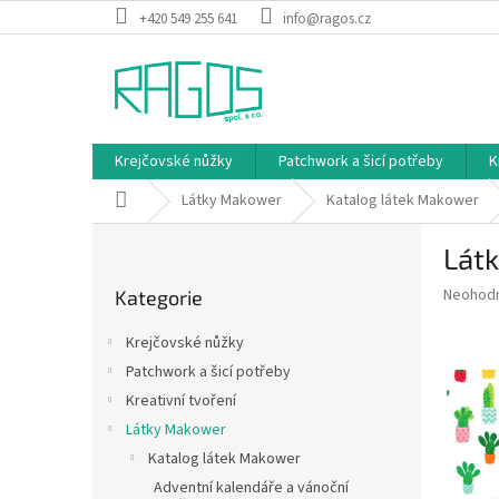
Přejít
+420 549 255 641
info@ragos.cz
na
obsah
Krejčovské nůžky
Patchwork a šicí potřeby
K
Domů
Látky Makower
Katalog látek Makower
P
Lát
o
Přeskočit
s
Průměr
Neohod
Kategorie
kategorie
t
hodnoce
r
produkt
Krejčovské nůžky
a
je
Patchwork a šicí potřeby
0,0
n
z
Kreativní tvoření
n
5
í
Látky Makower
hvězdič
p
Katalog látek Makower
a
Adventní kalendáře a vánoční