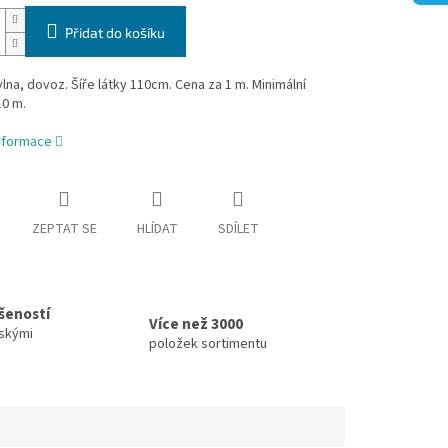
Přidat do košíku
na, dovoz. Šíře látky 110cm. Cena za 1 m. Minimální
10 m.
informace
ZEPTAT SE
HLÍDAT
SDÍLET
ušeností
Více než 3000
skými
položek sortimentu