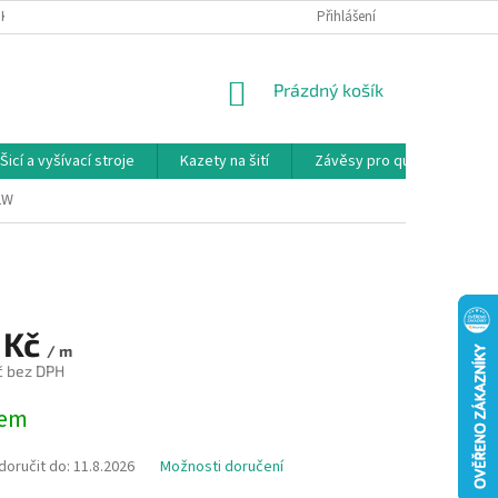
NKY
PODMÍNKY OCHRANY OSOBNÍCH ÚDAJŮ
Přihlášení
REKLAMAČNÍ PODMÍNKY
NÁKUPNÍ
Prázdný košík
KOŠÍK
Šicí a vyšívací stroje
Kazety na šití
Závěsy pro quilty
Ko
2W
 Kč
/ m
č bez DPH
dem
oručit do:
11.8.2026
Možnosti doručení