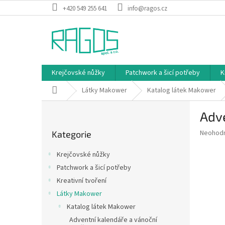
Přejít
+420 549 255 641
info@ragos.cz
na
obsah
Krejčovské nůžky
Patchwork a šicí potřeby
K
Domů
Látky Makower
Katalog látek Makower
P
Adve
o
Přeskočit
s
Průměr
Neohod
Kategorie
kategorie
t
hodnoce
r
produkt
Krejčovské nůžky
a
je
Patchwork a šicí potřeby
0,0
n
z
Kreativní tvoření
n
5
í
Látky Makower
hvězdič
p
Katalog látek Makower
a
Adventní kalendáře a vánoční