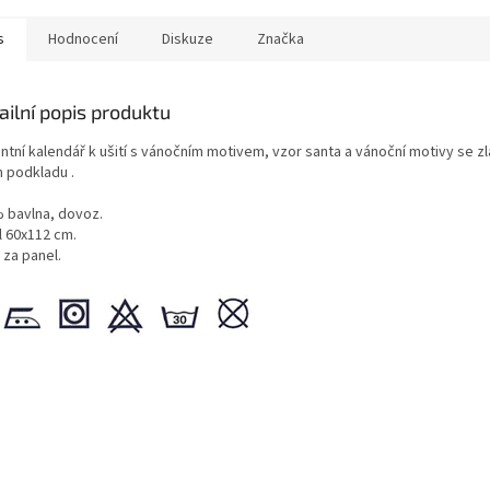
s
Hodnocení
Diskuze
Značka
ailní popis produktu
ntní kalendář k ušití s vánočním motivem, vzor santa a vánoční motivy se z
m podkladu .
 bavlna, dovoz.
l 60x112 cm.
 za panel.