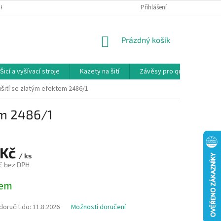
NKY
PODMÍNKY OCHRANY OSOBNÍCH ÚDAJŮ
Přihlášení
REKLAMAČNÍ PODMÍNKY
NÁKUPNÍ
Prázdný košík
KOŠÍK
Šicí a vyšívací stroje
Kazety na šití
Závěsy pro quilty
Ko
ušití se zlatým efektem 2486/1
em 2486/1
 Kč
/ ks
č bez DPH
dem
oručit do:
11.8.2026
Možnosti doručení