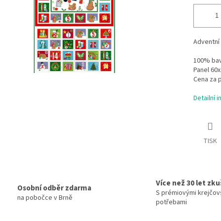
Adventní 
100% bav
Panel 60x
Cena za p
Detailní 
TISK
Více než 30 let zk
Osobní odběr zdarma
S prémiovými krejčov
na pobočce v Brně
potřebami