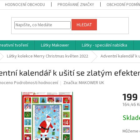
HODNOCENÍ OBCHODU
PRODÁVANÉ ZNAČKY
OBCHODNÍ PODMÍ
HLEDAT
reativní tvoření
Látky Makower
Látky - speciální nabídka
Látky kolekce Merry Christmas květen 2022
Adventní kalendář k 
ntní kalendář k ušití se zlatým efekt
né
noceno
Podrobnosti hodnocení
Značka:
MAKOWER UK
ní
199
u
164,46 K
Měrná
Skla
cena:
ek.
Můžeme d