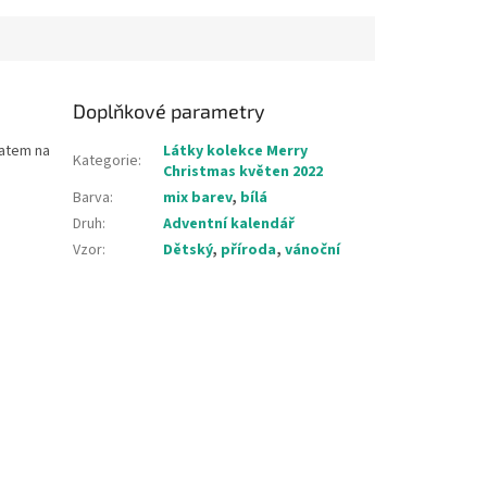
Doplňkové parametry
latem na
Látky kolekce Merry
Kategorie
:
Christmas květen 2022
Barva
:
mix barev
,
bílá
Druh
:
Adventní kalendář
Vzor
:
Dětský
,
příroda
,
vánoční