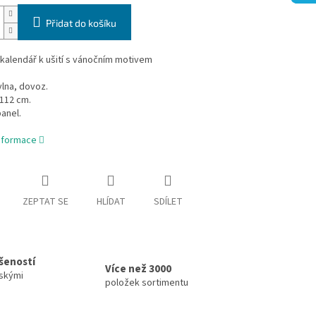
Přidat do košíku
kalendář k ušití s vánočním motivem
lna, dovoz.
112 cm.
anel.
informace
ZEPTAT SE
HLÍDAT
SDÍLET
ušeností
Více než 3000
skými
položek sortimentu