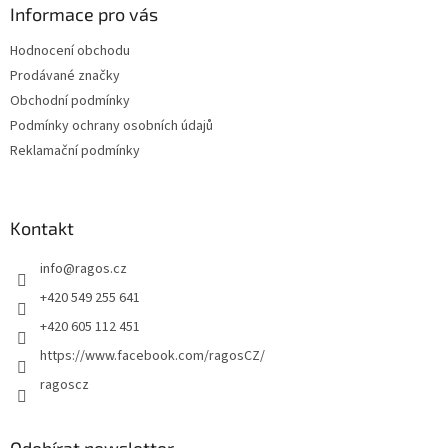
a
Informace pro vás
t
Hodnocení obchodu
í
Prodávané značky
Obchodní podmínky
Podmínky ochrany osobních údajů
Reklamační podmínky
Kontakt
info
@
ragos.cz
+420 549 255 641
+420 605 112 451
https://www.facebook.com/ragosCZ/
ragoscz