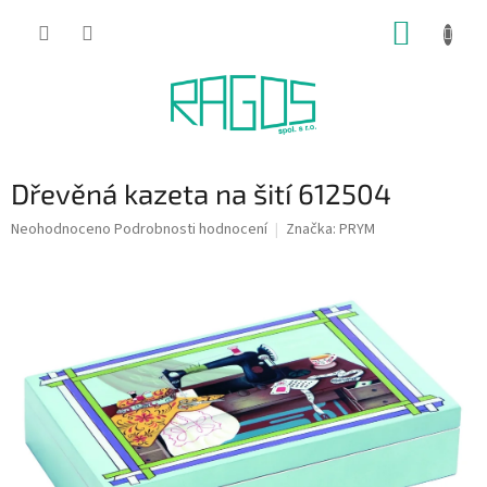
Přejít
NÁKUP
na
obsah
KOŠÍK
Dřevěná kazeta na šití 612504
Průměrné
Neohodnoceno
Podrobnosti hodnocení
Značka:
PRYM
hodnocení
produktu
je
0,0
z
5
hvězdiček.