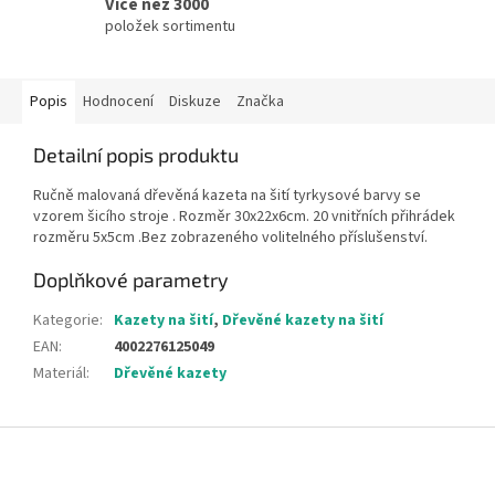
Více než 3000
položek sortimentu
Popis
Hodnocení
Diskuze
Značka
Detailní popis produktu
Ručně malovaná dřevěná kazeta na šití tyrkysové barvy se
vzorem šicího stroje . Rozměr 30x22x6cm. 20 vnitřních přihrádek
rozměru 5x5cm .Bez zobrazeného volitelného příslušenství.
Doplňkové parametry
Kategorie
:
Kazety na šití
,
Dřevěné kazety na šití
EAN
:
4002276125049
Materiál
:
Dřevěné kazety
Z
á
p