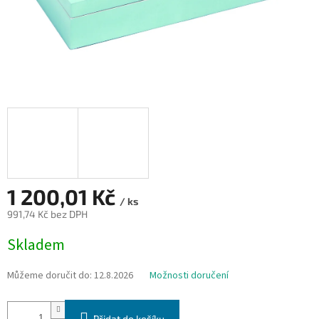
1 200,01 Kč
/ ks
991,74 Kč bez DPH
Měrná
Skladem
cena:
Můžeme doručit do:
12.8.2026
Možnosti doručení
Přidat do košíku