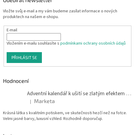
Odebírat newsletter
Vložte svůj e-mail a my vám budeme zasílat informace o nových
produktech na našem e-shopu.
E-mail
Vložením e-mailu souhlasíte s
podmínkami ochrany osobních údajů
PŘIHLÁSIT SE
Hodnocení
Adventní kalendář k ušití se zlatým efektem 042Q
Marketa
|
Hodnocení produktu je 5 z 5 hvězdiček.
Krásná látka s kvalitním potiskem, ve skutečnosti hezčí než na fotce.
Velmi jasné barvy, luxusní vzhled. Rozhodně doporučuji.