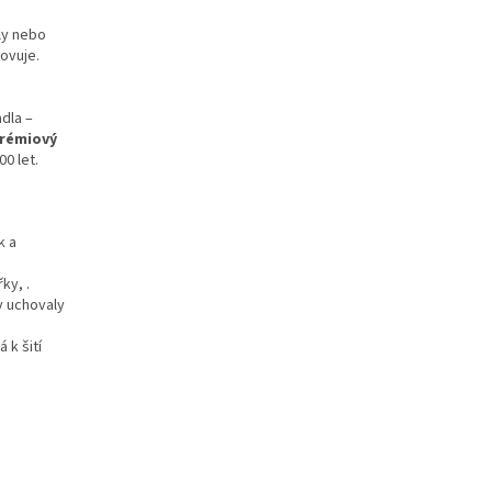
ly nebo
hovuje.
adla –
rémiový
00 let.
k a
ky, .
y uchovaly
 k šití