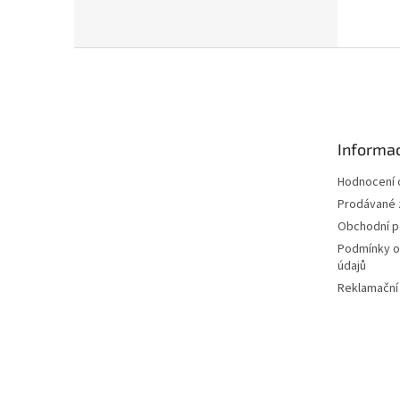
Z
á
p
a
t
Informac
í
Hodnocení
Prodávané 
Obchodní 
Podmínky o
údajů
Reklamační