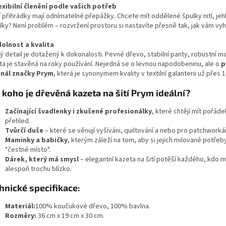
lexibilní členění podle vašich potřeb
í přihrádky mají odnímatelné přepážky. Chcete mít oddělené špulky nití, jeh
íky? Není problém – rozvržení prostoru si nastavíte přesně tak, jak vám vy
dolnost a kvalita
 detail je dotažený k dokonalosti. Pevné dřevo, stabilní panty, robustní m
ta je stavěná na roky používání. Nejedná se o levnou napodobeninu, ale o
p
inál značky Prym
, která je synonymem kvality v textilní galanterii už přes 1
 koho je dřevěná kazeta na šití Prym ideální?
Začínající švadlenky i zkušené profesionálky
, které chtějí mít pořáde
přehled.
Tvůrčí duše
– které se věnují vyšíváni, quiltování a nebo pro patchworkář
Maminky a babičky
, kterým záleží na tom, aby si jejich milované potřeb
"čestné místo".
Dárek, který má smysl
– elegantní kazeta na šití potěší každého, kdo má
alespoň trochu blízko.
hnické specifikace:
Materiál:
100% koučukové dřevo, 100% bavlna.
Rozměry:
36 cm x 19 cm x 30 cm.