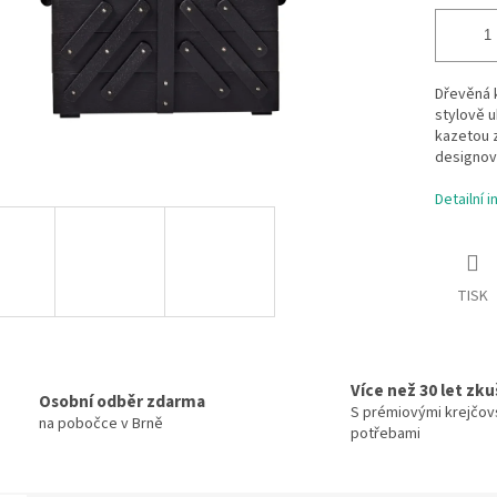
Dřevěná k
stylově u
kazetou
z
designov
Detailní 
TISK
Více než 30 let zk
Osobní odběr zdarma
S prémiovými krejčov
na pobočce v Brně
potřebami