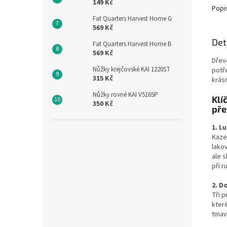
149 Kč
Popi
Fat Quarters Harvest Home G
569 Kč
Det
Fat Quarters Harvest Home B
569 Kč
Dřevě
Nůžky krejčovské KAI 1220ST
potř
315 Kč
krás
Nůžky rovné KAI V5165P
Klí
350 Kč
pře
1. L
Kaze
lako
ale s
při r
2.
Do
Tři 
kter
tmav