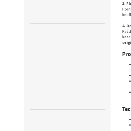
3. F
Horn
knofl
4. O
Každý
kaze
orig
Pro
Tec