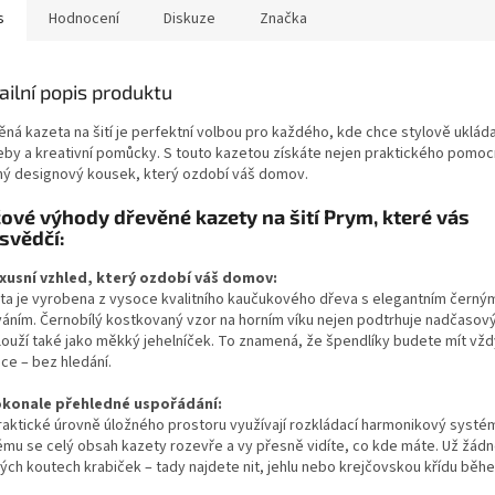
s
Hodnocení
Diskuze
Značka
ailní popis produktu
ná kazeta na šití je perfektní volbou pro každého, kde chce stylově ukláda
eby a kreativní pomůcky. S touto kazetou
získáte nejen praktického pomocní
ný designový kousek, který ozdobí váš domov.
čové výhody dřevěné kazety na šití Prym, které vás
svědčí:
uxusní vzhled, který ozdobí váš domov:
ta je vyrobena z vysoce kvalitního kaučukového dřeva s elegantním černý
váním. Černobílý
kostkovaný vzor na horním víku
nejen podtrhuje nadčasový
louží také jako
měkký jehelníček
. To znamená, že špendlíky budete mít vž
uce – bez hledání.
konale přehledné uspořádání:
praktické úrovně úložného prostoru využívají rozkládací harmonikový
systé
ému se celý obsah kazety rozevře a vy přesně vidíte, co kde máte. Už žádn
ých koutech krabiček – tady najdete nit, jehlu nebo krejčovskou křídu běhe