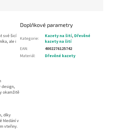
Doplňkové parametry
t své šicí
Kazety na šití
,
Dřevěné
Kategorie
:
ka, ale i
kazety na šití
EAN
:
4002276125742
Materiál
:
Dřevěné kazety
m
 design,
dy okamžitě
m
, díky
é hledání v
m vteřiny.