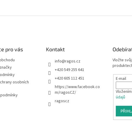
e pro vás
Kontakt
Odebíra
 obchodu
Vložte svů
info
@
ragos.cz
produktech
značky
+420 549 255 641
podmínky
+420 605 112 451
E-mail
chrany osobních
https://www.facebook.co
Vložením
m/ragosCZ/
 podmínky
údajů
ragoscz
PŘIHL