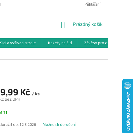
NKY
PODMÍNKY OCHRANY OSOBNÍCH ÚDAJŮ
Přihlášení
REKLAMAČNÍ PODMÍNKY
NÁKUPNÍ
Prázdný košík
KOŠÍK
Šicí a vyšívací stroje
Kazety na šití
Závěsy pro quilty
Ko
89,99 Kč
/ ks
 Kč bez DPH
dem
oručit do:
12.8.2026
Možnosti doručení