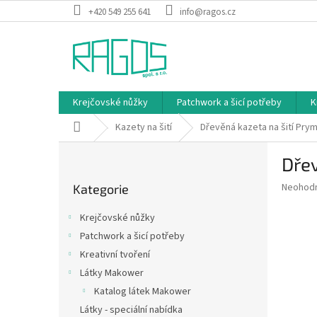
Přejít
+420 549 255 641
info@ragos.cz
na
obsah
Krejčovské nůžky
Patchwork a šicí potřeby
K
Domů
Kazety na šití
Dřevěná kazeta na šití Pry
P
Dřev
o
Přeskočit
s
Průměr
Neohod
Kategorie
kategorie
t
hodnoce
r
produkt
Krejčovské nůžky
a
je
Patchwork a šicí potřeby
0,0
n
z
Kreativní tvoření
n
5
í
Látky Makower
hvězdič
p
Katalog látek Makower
a
Látky - speciální nabídka