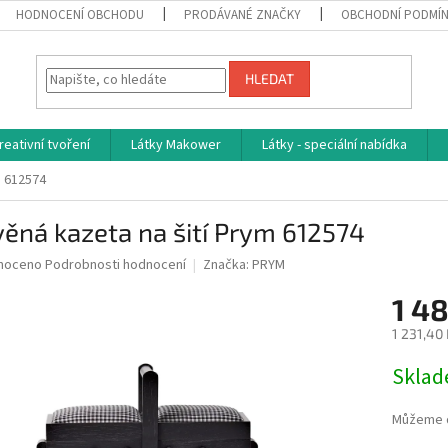
HODNOCENÍ OBCHODU
PRODÁVANÉ ZNAČKY
OBCHODNÍ PODMÍ
HLEDAT
reativní tvoření
Látky Makower
Látky - speciální nabídka
m 612574
ěná kazeta na šití Prym 612574
né
noceno
Podrobnosti hodnocení
Značka:
PRYM
ní
1 4
u
1 231,40
Měrná
Skla
cena:
ek.
Můžeme d