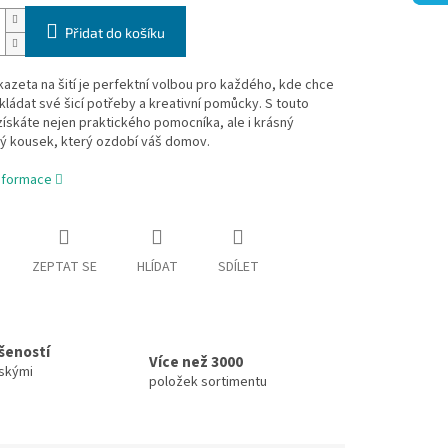
Přidat do košíku
azeta na šití je perfektní volbou pro každého, kde chce
kládat své šicí potřeby a kreativní pomůcky. S touto
ískáte nejen praktického pomocníka, ale i krásný
ý kousek, který ozdobí váš domov.
informace
ZEPTAT SE
HLÍDAT
SDÍLET
ušeností
Více než 3000
skými
položek sortimentu