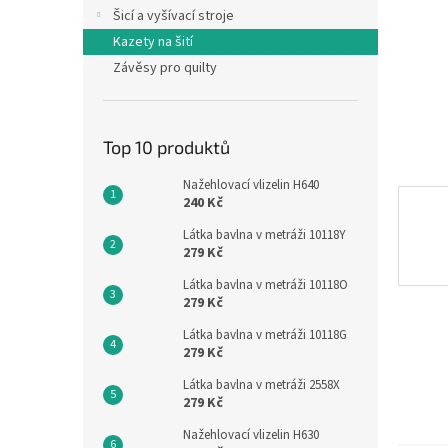
n
Šicí a vyšívací stroje
e
Kazety na šití
l
Závěsy pro quilty
Top 10 produktů
Nažehlovací vlizelin H640
240 Kč
Látka bavlna v metráži 10118Y
279 Kč
Látka bavlna v metráži 10118O
279 Kč
Látka bavlna v metráži 10118G
279 Kč
Látka bavlna v metráži 2558X
279 Kč
Nažehlovací vlizelin H630