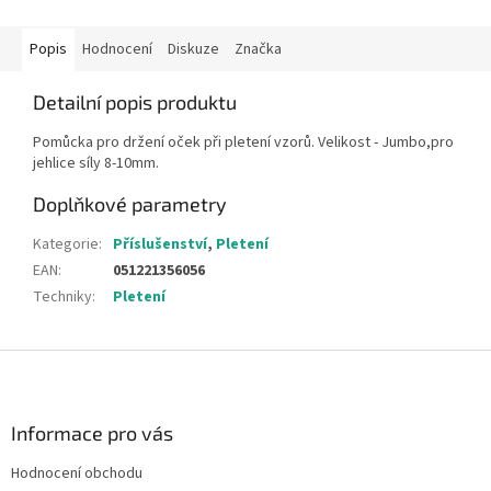
Popis
Hodnocení
Diskuze
Značka
Detailní popis produktu
Pomůcka pro držení oček při pletení vzorů. Velikost - Jumbo,pro
jehlice síly 8-10mm.
Doplňkové parametry
Kategorie
:
Příslušenství
,
Pletení
EAN
:
051221356056
Techniky
:
Pletení
Z
á
p
a
Informace pro vás
t
Hodnocení obchodu
í