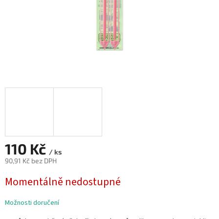
110 Kč
/ ks
90,91 Kč bez DPH
Měrná
Momentálně nedostupné
cena:
Možnosti doručení