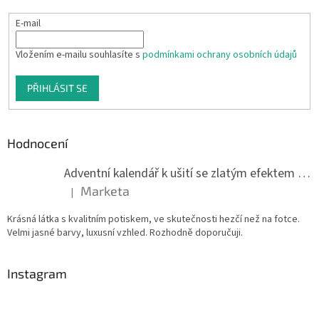
E-mail
Vložením e-mailu souhlasíte s
podmínkami ochrany osobních údajů
PŘIHLÁSIT SE
Hodnocení
Adventní kalendář k ušití se zlatým efektem 042Q
Marketa
|
Hodnocení produktu je 5 z 5 hvězdiček.
Krásná látka s kvalitním potiskem, ve skutečnosti hezčí než na fotce.
Velmi jasné barvy, luxusní vzhled. Rozhodně doporučuji.
Instagram