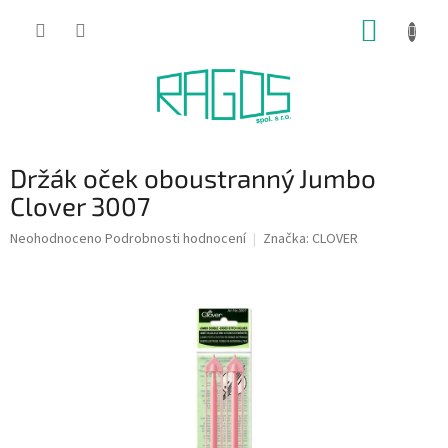
Přejít
NÁKUP
na
obsah
KOŠÍK
Držák oček oboustranný Jumbo
Clover 3007
Průměrné
Neohodnoceno
Podrobnosti hodnocení
Značka:
CLOVER
hodnocení
produktu
je
0,0
z
5
hvězdiček.