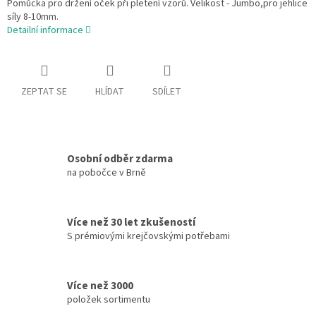
Pomůcka pro držení oček při pletení vzorů. Velikost - Jumbo,pro jehlice
síly 8-10mm.
Detailní informace
ZEPTAT SE
HLÍDAT
SDÍLET
Osobní odběr zdarma
na pobočce v Brně
Více než 30 let zkušeností
S prémiovými krejčovskými potřebami
Více než 3000
položek sortimentu