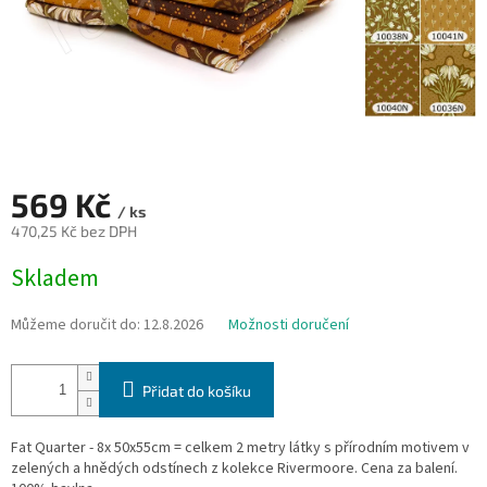
569 Kč
/ ks
470,25 Kč bez DPH
Měrná
Skladem
cena:
Můžeme doručit do:
12.8.2026
Možnosti doručení
Přidat do košíku
Fat Quarter - 8x 50x55cm = celkem 2 metry látky s přírodním motivem v
zelených a hnědých odstínech z kolekce Rivermoore. Cena za balení.