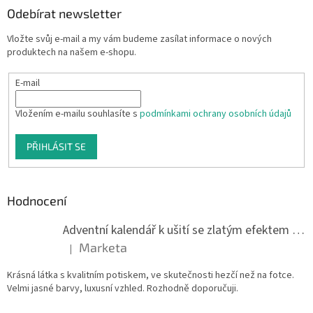
Odebírat newsletter
Vložte svůj e-mail a my vám budeme zasílat informace o nových
produktech na našem e-shopu.
E-mail
Vložením e-mailu souhlasíte s
podmínkami ochrany osobních údajů
PŘIHLÁSIT SE
Hodnocení
Adventní kalendář k ušití se zlatým efektem 042Q
Marketa
|
Hodnocení produktu je 5 z 5 hvězdiček.
Krásná látka s kvalitním potiskem, ve skutečnosti hezčí než na fotce.
Velmi jasné barvy, luxusní vzhled. Rozhodně doporučuji.