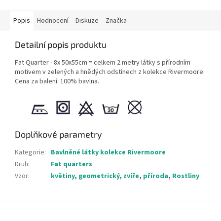
Popis
Hodnocení
Diskuze
Značka
Detailní popis produktu
Fat Quarter - 8x 50x55cm = celkem 2 metry látky s přírodním
motivem v zelených a hnědých odstínech z kolekce Rivermoore.
Cena za balení. 100% bavlna.
Doplňkové parametry
Kategorie
:
Bavlněné látky kolekce Rivermoore
Druh
:
Fat quarters
Vzor
:
květiny
,
geometrický
,
zvíře
,
příroda
,
Rostliny
Z
á