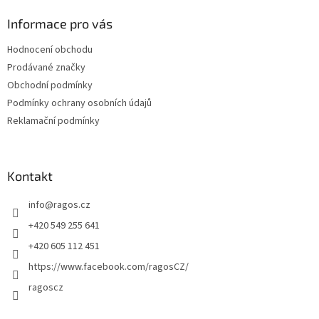
p
a
Informace pro vás
t
Hodnocení obchodu
í
Prodávané značky
Obchodní podmínky
Podmínky ochrany osobních údajů
Reklamační podmínky
Kontakt
info
@
ragos.cz
+420 549 255 641
+420 605 112 451
https://www.facebook.com/ragosCZ/
ragoscz