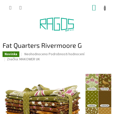
Přejít
NÁKUP
na
obsah
KOŠÍK
Fat Quarters Rivermoore G
Průměrné
Neohodnoceno
Podrobnosti hodnocení
Novinka
hodnocení
Značka:
MAKOWER UK
produktu
je
0,0
z
5
hvězdiček.