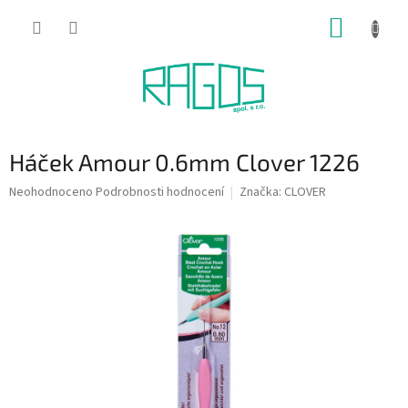
Přejít
NÁKUP
na
obsah
KOŠÍK
Háček Amour 0.6mm Clover 1226
Průměrné
Neohodnoceno
Podrobnosti hodnocení
Značka:
CLOVER
hodnocení
produktu
je
0,0
z
5
hvězdiček.