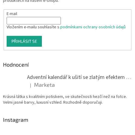
produktech na našem e-shopu.
E-mail
Vložením e-mailu souhlasíte s
podmínkami ochrany osobních údajů
PŘIHLÁSIT SE
Hodnocení
Adventní kalendář k ušití se zlatým efektem 042Q
Marketa
|
Hodnocení produktu je 5 z 5 hvězdiček.
Krásná látka s kvalitním potiskem, ve skutečnosti hezčí než na fotce.
Velmi jasné barvy, luxusní vzhled. Rozhodně doporučuji.
Instagram