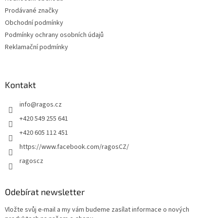
í
Prodávané značky
Obchodní podmínky
Podmínky ochrany osobních údajů
Reklamační podmínky
Kontakt
info
@
ragos.cz
+420 549 255 641
+420 605 112 451
https://www.facebook.com/ragosCZ/
ragoscz
Odebírat newsletter
Vložte svůj e-mail a my vám budeme zasílat informace o nových