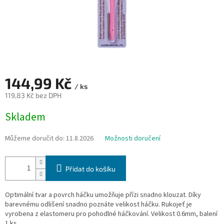
144,99 Kč
/ ks
119,83 Kč bez DPH
Měrná
Skladem
cena:
Můžeme doručit do:
11.8.2026
Možnosti doručení
Přidat do košíku
Optimální tvar a povrch háčku umožňuje přízi snadno klouzat. Díky
barevnému odlišení snadno poznáte velikost háčku. Rukojeť je
vyrobena z elastomeru pro pohodlné háčkování. Velikost 0.6mm, balení
1 ks.