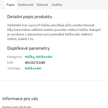
Popis
Hodnocení
Diskuze
Značka
Detailní popis produktu
Optimální tvar a povrch háčku umožňuje přízi snadno klouzat.
Díky barevnému odlišení snadno poznáte velikost háčku. Rukojeť
je vyrobena z elastomeru pro pohodlné háčkování. Velikost
0.6mm, balení 1 ks.
Doplňkové parametry
Kategorie
:
Háčky
,
Háčkování
EAN
:
051221712265
Techniky
:
Háčkování
Z
á
p
a
Informace pro vás
t
Hodnocení obchodu