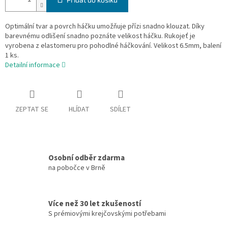
Optimální tvar a povrch háčku umožňuje přízi snadno klouzat. Díky
barevnému odlišení snadno poznáte velikost háčku. Rukojeť je
vyrobena z elastomeru pro pohodlné háčkování. Velikost 6.5mm, balení
1 ks.
Detailní informace
ZEPTAT SE
HLÍDAT
SDÍLET
Osobní odběr zdarma
na pobočce v Brně
Více než 30 let zkušeností
S prémiovými krejčovskými potřebami