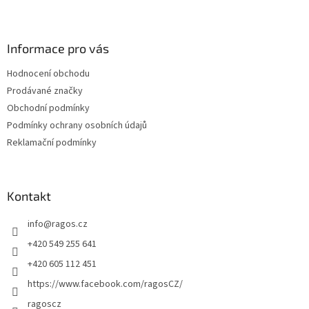
Z
á
p
a
Informace pro vás
t
Hodnocení obchodu
í
Prodávané značky
Obchodní podmínky
Podmínky ochrany osobních údajů
Reklamační podmínky
Kontakt
info
@
ragos.cz
+420 549 255 641
+420 605 112 451
https://www.facebook.com/ragosCZ/
ragoscz