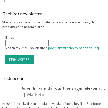
Odebírat newsletter
Vložte svůj e-mail a my vám budeme zasílat informace o nových
produktech na našem e-shopu.
E-mail
Vložením e-mailu souhlasíte s
podmínkami ochrany osobních údajů
PŘIHLÁSIT SE
Hodnocení
Adventní kalendář k ušití se zlatým efektem 042Q
Marketa
|
Hodnocení produktu je 5 z 5 hvězdiček.
Krásná látka s kvalitním potiskem, ve skutečnosti hezčí než na fotce.