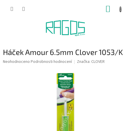
Přejít
NÁKUP
na
obsah
KOŠÍK
Háček Amour 6.5mm Clover 1053/K
Průměrné
Neohodnoceno
Podrobnosti hodnocení
Značka:
CLOVER
hodnocení
produktu
je
0,0
z
5
hvězdiček.