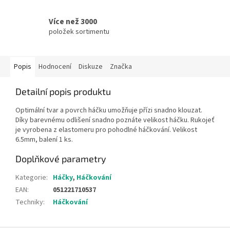
Více než 3000
položek sortimentu
Popis
Hodnocení
Diskuze
Značka
Detailní popis produktu
Optimální tvar a povrch háčku umožňuje přízi snadno klouzat.
Díky barevnému odlišení snadno poznáte velikost háčku. Rukojeť
je vyrobena z elastomeru pro pohodlné háčkování. Velikost
6.5mm, balení 1 ks.
Doplňkové parametry
Kategorie
:
Háčky
,
Háčkování
EAN
:
051221710537
Techniky
:
Háčkování