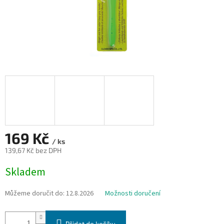
169 Kč
/ ks
139,67 Kč bez DPH
Měrná
Skladem
cena:
Můžeme doručit do:
12.8.2026
Možnosti doručení
Přidat do košíku