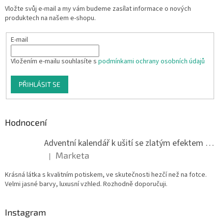
Vložte svůj e-mail a my vám budeme zasílat informace o nových
produktech na našem e-shopu.
E-mail
Vložením e-mailu souhlasíte s
podmínkami ochrany osobních údajů
PŘIHLÁSIT SE
Hodnocení
Adventní kalendář k ušití se zlatým efektem 042Q
Marketa
|
Hodnocení produktu je 5 z 5 hvězdiček.
Krásná látka s kvalitním potiskem, ve skutečnosti hezčí než na fotce.
Velmi jasné barvy, luxusní vzhled. Rozhodně doporučuji.
Instagram