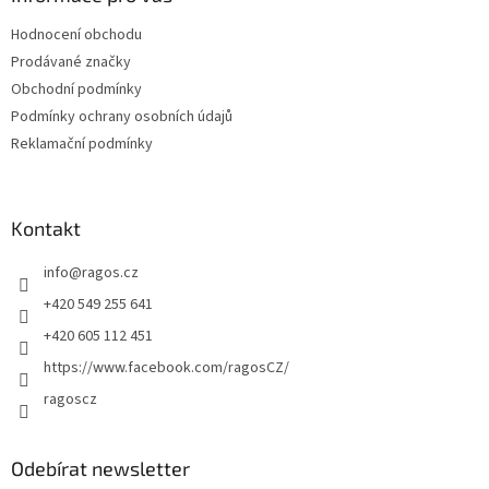
t
Hodnocení obchodu
í
Prodávané značky
Obchodní podmínky
Podmínky ochrany osobních údajů
Reklamační podmínky
Kontakt
info
@
ragos.cz
+420 549 255 641
+420 605 112 451
https://www.facebook.com/ragosCZ/
ragoscz
Odebírat newsletter