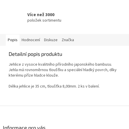
Více než 3000
položek sortimentu
Popis
Hodnocení
Diskuze
Značka
Detailní popis produktu
Jehlice z vysoce kvalitního přírodního japonského bambusu.
Jehla má rovnoměrnou tloušťku a speciální hladký povrch, díky
kterému příze hladce klouže.
Délka jehlice je 35 cm, tloušťka 8,00mm. 2 ks v balení.
Z
á
p
a
Informace pro vás