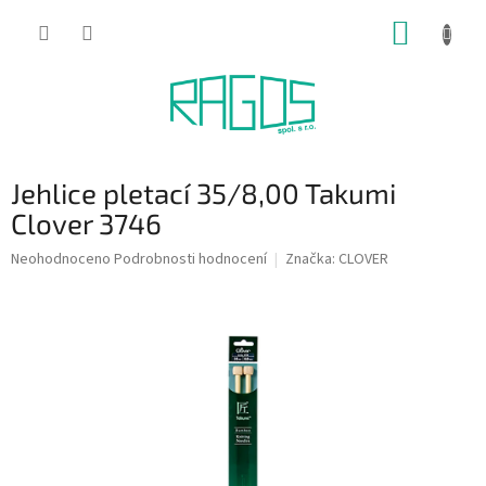
Přejít
NÁKUP
na
obsah
KOŠÍK
Jehlice pletací 35/8,00 Takumi
Clover 3746
Průměrné
Neohodnoceno
Podrobnosti hodnocení
Značka:
CLOVER
hodnocení
produktu
je
0,0
z
5
hvězdiček.