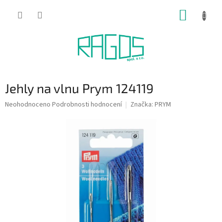
Přejít
NÁKUP
na
obsah
KOŠÍK
Jehly na vlnu Prym 124119
Průměrné
Neohodnoceno
Podrobnosti hodnocení
Značka:
PRYM
hodnocení
produktu
je
0,0
z
5
hvězdiček.