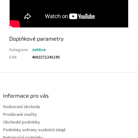
Doplňkové parametry
Kategorie
:
Jehlice
EAN
:
4002271241195
Z
á
p
a
Informace pro vás
t
Hodnocení obchodu
í
Prodávané značky
Obchodní podmínky
Podmínky ochrany osobních údajů
Reklamační podmínky