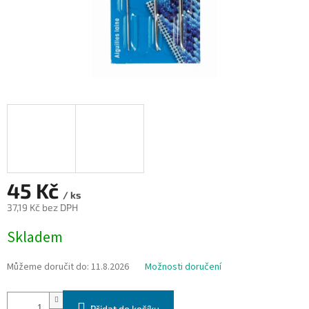
45 Kč
/ ks
37,19 Kč bez DPH
Měrná
Skladem
cena:
Můžeme doručit do:
11.8.2026
Možnosti doručení
Přidat do košíku