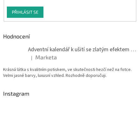
PŘIHLÁSIT SE
Hodnocení
Adventní kalendář k ušití se zlatým efektem 042Q
Marketa
|
Hodnocení produktu je 5 z 5 hvězdiček.
Krásná látka s kvalitním potiskem, ve skutečnosti hezčí než na fotce.
Velmi jasné barvy, luxusní vzhled. Rozhodně doporučuji.
Instagram