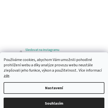
Sledovat na Instagramu
Používáme cookies, abychom Vám umožnili pohodlné
Facebook
prohlížení webu a díky analýze provozu webu neustále
zlepšovali jeho funkce, výkon a použitelnost.. Více informací
zde
.
Nastavení
Vytvořil Shoptet
Souhlasím
Copyright 2026
Ragos.cz
. Všechna práva vyhrazena.