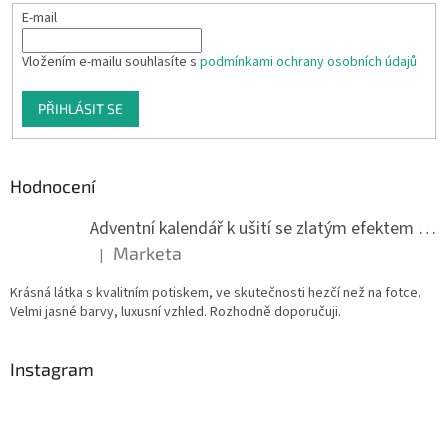
E-mail
Vložením e-mailu souhlasíte s
podmínkami ochrany osobních údajů
PŘIHLÁSIT SE
Hodnocení
Adventní kalendář k ušití se zlatým efektem 042Q
Marketa
|
Hodnocení produktu je 5 z 5 hvězdiček.
Krásná látka s kvalitním potiskem, ve skutečnosti hezčí než na fotce.
Velmi jasné barvy, luxusní vzhled. Rozhodně doporučuji.
Instagram