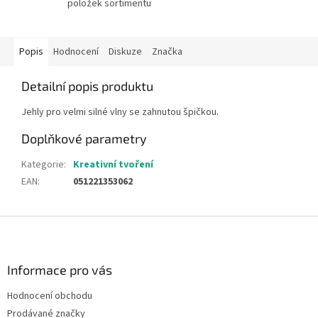
položek sortimentu
Popis
Hodnocení
Diskuze
Značka
Detailní popis produktu
Jehly pro velmi silné vlny se zahnutou špičkou.
Doplňkové parametry
Kategorie
:
Kreativní tvoření
EAN
:
051221353062
Z
á
p
a
Informace pro vás
t
Hodnocení obchodu
í
Prodávané značky