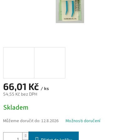
66,01 Kč
/ ks
54,55 Kč bez DPH
Měrná
Skladem
cena:
Můžeme doručit do:
12.8.2026
Možnosti doručení
Přidat do košíku