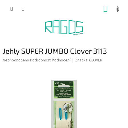
Přejít
NÁKUP
na
obsah
KOŠÍK
Jehly SUPER JUMBO Clover 3113
Průměrné
Neohodnoceno
Podrobnosti hodnocení
Značka:
CLOVER
hodnocení
produktu
je
0,0
z
5
hvězdiček.