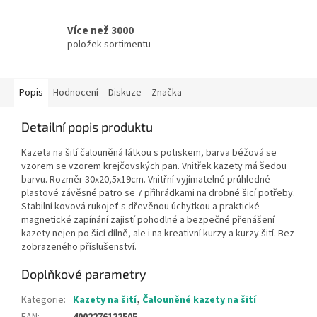
Více než 3000
položek sortimentu
Popis
Hodnocení
Diskuze
Značka
Detailní popis produktu
Kazeta na šití
čalouněná látkou s potiskem, barva béžová se
vzorem se vzorem krejčovských pan
.
Vnitřek kazety má šedou
barvu.
Rozměr 30x20,5x19cm.
Vnitřní vyjímatelné průhledné
plastové závěsné patro se 7 přihrádkami na drobné šicí potřeby.
Stabilní kovová rukojeť s dřevěnou úchytkou
a praktické
magnetické zapínání zajistí pohodlné a bezpečné přenášení
kazety nejen po šicí dílně, ale i na kreativní kurzy a kurzy šití. B
ez
zobrazeného příslušenství.
Doplňkové parametry
Kategorie
:
Kazety na šití
,
Čalouněné kazety na šití