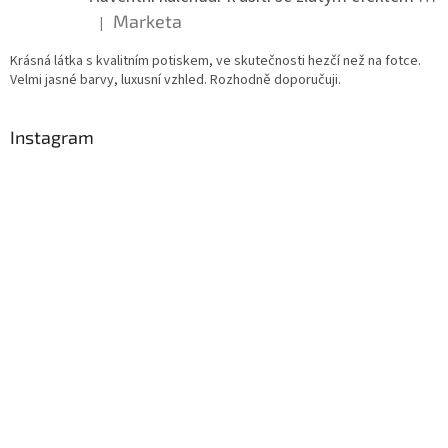
Marketa
|
Hodnocení produktu je 5 z 5 hvězdiček.
Krásná látka s kvalitním potiskem, ve skutečnosti hezčí než na fotce.
Velmi jasné barvy, luxusní vzhled. Rozhodně doporučuji.
Instagram