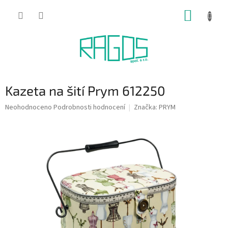
Přejít
NÁKUP
na
obsah
KOŠÍK
Kazeta na šití Prym 612250
Průměrné
Neohodnoceno
Podrobnosti hodnocení
Značka:
PRYM
hodnocení
produktu
je
0,0
z
5
hvězdiček.