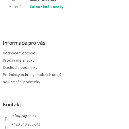
EAN
:
4002276122505
Materiál
:
Čalouněné kazety
Z
á
p
a
Informace pro vás
t
Hodnocení obchodu
í
Prodávané značky
Obchodní podmínky
Podmínky ochrany osobních údajů
Reklamační podmínky
Kontakt
info
@
ragos.cz
+420 549 255 641