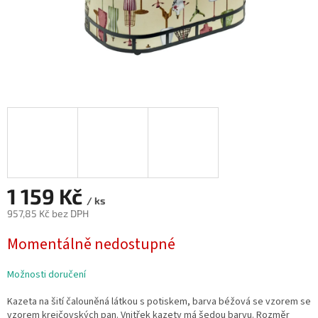
1 159 Kč
/ ks
957,85 Kč bez DPH
Měrná
Momentálně nedostupné
cena:
Možnosti doručení
Kazeta na šití
čalouněná látkou s potiskem, barva béžová se vzorem se
vzorem krejčovských pan
.
Vnitřek kazety má šedou barvu.
Rozměr