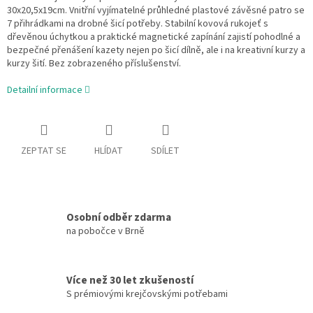
30x20,5x19cm.
Vnitřní vyjímatelné průhledné plastové závěsné patro se
7 přihrádkami na drobné šicí potřeby. Stabilní kovová rukojeť s
dřevěnou úchytkou
a praktické magnetické zapínání zajistí pohodlné a
bezpečné přenášení kazety nejen po šicí dílně, ale i na kreativní kurzy a
kurzy šití. B
ez zobrazeného příslušenství.
Detailní informace
ZEPTAT SE
HLÍDAT
SDÍLET
Osobní odběr zdarma
na pobočce v Brně
Více než 30 let zkušeností
S prémiovými krejčovskými potřebami