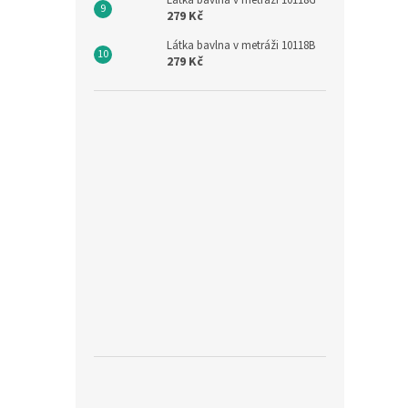
Látka bavlna v metráži 10118G
279 Kč
Látka bavlna v metráži 10118B
279 Kč