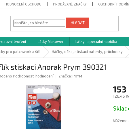
HODNOCENÍ OBCHODU
PRODÁVANÉ ZNAČKY
OBCHODNÍ PODMÍ
HLEDAT
reativní tvoření
Látky Makower
Látky - speciální nabídka
ky pro patchwork a šití
Háčky, očka, stiskací patenty, průchodky
lík stiskací Anorak Prym 390321
né
noceno
Podrobnosti hodnocení
Značka:
PRYM
ní
153
u
126,45 K
Měrná
Skla
cena:
ek.
Můžeme d