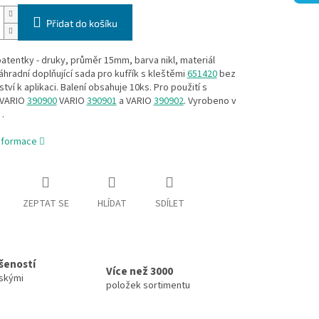
Přidat do košíku
patentky - druky, průměr 15mm, barva nikl, materiál
hradní doplňující sada pro kufřík s kleštěmi
651420
bez
ství k aplikaci. Balení obsahuje 10ks. Pro použití s
 VARIO
390900
VARIO
390901
a VARIO
390902
. Vyrobeno v
.
informace
ZEPTAT SE
HLÍDAT
SDÍLET
ušeností
Více než 3000
skými
položek sortimentu