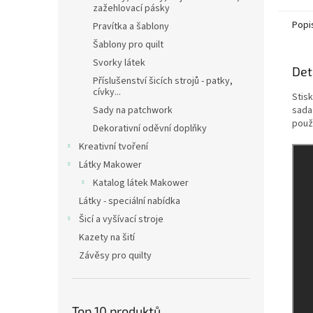
zažehlovací pásky
Popi
Pravítka a šablony
Šablony pro quilt
Svorky látek
Det
Příslušenství šicích strojů - patky,
cívky...
Stisk
Sady na patchwork
sada
použ
Dekorativní oděvní doplňky
Kreativní tvoření
Látky Makower
Katalog látek Makower
Látky - speciální nabídka
Šicí a vyšívací stroje
Kazety na šití
Závěsy pro quilty
Top 10 produktů