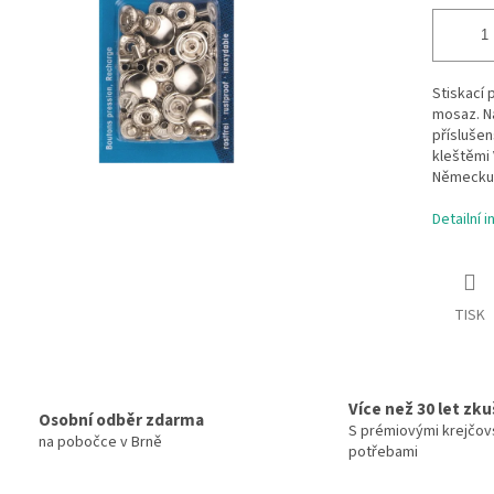
Stiskací 
mosaz. Ná
příslušen
kleštěmi
Německu 
Detailní 
TISK
Více než 30 let zk
Osobní odběr zdarma
S prémiovými krejčov
na pobočce v Brně
potřebami