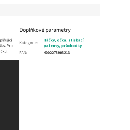
Doplňkové parametry
lňující
Háčky, očka, stiskací
Kategorie
:
0ks. Pro
patenty, průchodky
cku .
EAN
:
4002273903213