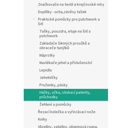
n
Značkovače na textil a krejčovské míry
e
Doplňky - ucha,závěsy tašek
l
Praktické pomůcky pro patchwork a
šití
Tašky, pouzdra, etuje na šití a
patchwork
Zakladače šikmých proužků a
obraceče tunýlků
Náprstky
Navlékače jehel a příslušenství
Lepidla
Jehelníčky
Pruženky, pásky
Háčky, očka, stiskací patenty,
průchodky
Žehlení a pomůcky
Řezací kolečka a vyřezávací nože
Knihy
Vlizelíny, vatelíny, objemová rouna,