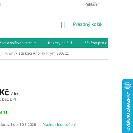
NKY
PODMÍNKY OCHRANY OSOBNÍCH ÚDAJŮ
Přihlášení
REKLAMAČNÍ PODMÍNKY
NÁKUPNÍ
Prázdný košík
KOŠÍK
Šicí a vyšívací stroje
Kazety na šití
Závěsy pro quilty
Ko
Knoflík stiskací Anorak Prym 390321
 Kč
/ ks
č bez DPH
dem
oručit do:
10.8.2026
Možnosti doručení