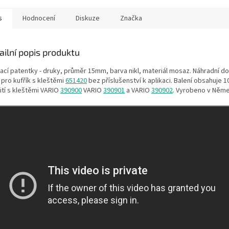
s
Hodnocení
Diskuze
Značka
ailní popis produktu
ací patentky - druky, průměr 15mm, barva nikl, materiál mosaz. Náhradní dop
 pro kufřík s kleštěmi
651420
bez příslušenství k aplikaci. Balení obsahuje 1
ití s kleštěmi VARIO
390900
VARIO
390901
a VARIO
390902
. Vyrobeno v Něme