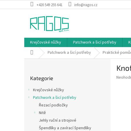
Přejít
+420 549 255 641
info@ragos.cz
na
obsah
Krejčovské nůžky
Patchwork a šicí potřeby
K
Domů
Patchwork a šicí potřeby
Praktické pomůc
P
Knof
o
Přeskočit
s
Průměr
Neohod
Kategorie
kategorie
t
hodnoce
r
produkt
Krejčovské nůžky
a
je
Patchwork a šicí potřeby
0,0
n
z
Řezací podložky
n
5
í
Nitě
hvězdič
p
Jehly ruční a strojové
a
Špendlíky a zavírací špendlíky