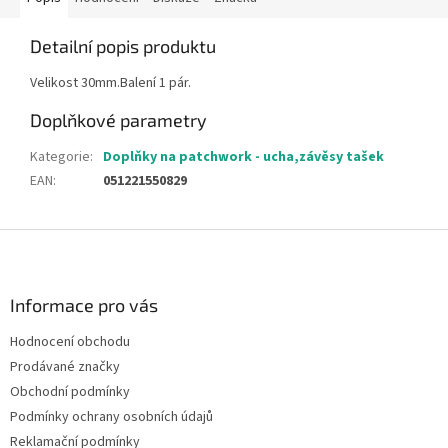
Detailní popis produktu
Velikost 30mm.Balení 1 pár.
Doplňkové parametry
Kategorie
:
Doplňky na patchwork - ucha,závěsy tašek
EAN
:
051221550829
Z
á
p
a
Informace pro vás
t
Hodnocení obchodu
í
Prodávané značky
Obchodní podmínky
Podmínky ochrany osobních údajů
Reklamační podmínky