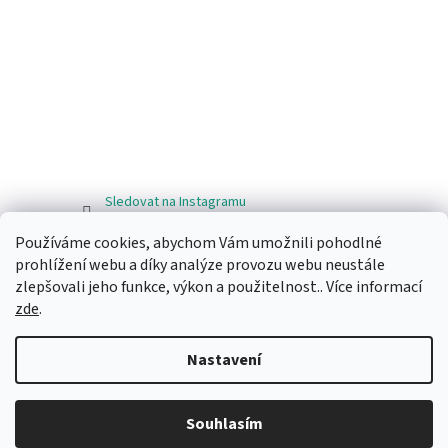
Sledovat na Instagramu
Používáme cookies, abychom Vám umožnili pohodlné
Facebook
prohlížení webu a díky analýze provozu webu neustále
zlepšovali jeho funkce, výkon a použitelnost.. Více informací
zde
.
Nastavení
Vytvořil Shoptet
Souhlasím
Copyright 2026
Ragos.cz
. Všechna práva vyhrazena.