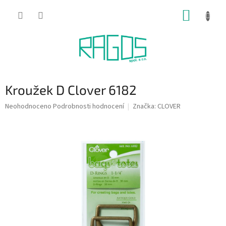
Přejít
NÁKUP
na
obsah
KOŠÍK
Kroužek D Clover 6182
Průměrné
Neohodnoceno
Podrobnosti hodnocení
Značka:
CLOVER
hodnocení
produktu
je
0,0
z
5
hvězdiček.