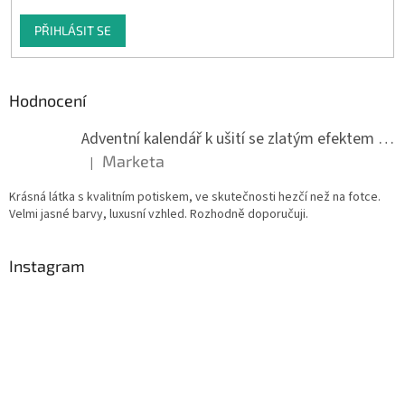
PŘIHLÁSIT SE
Hodnocení
Adventní kalendář k ušití se zlatým efektem 042Q
Marketa
|
Hodnocení produktu je 5 z 5 hvězdiček.
Krásná látka s kvalitním potiskem, ve skutečnosti hezčí než na fotce.
Velmi jasné barvy, luxusní vzhled. Rozhodně doporučuji.
Instagram