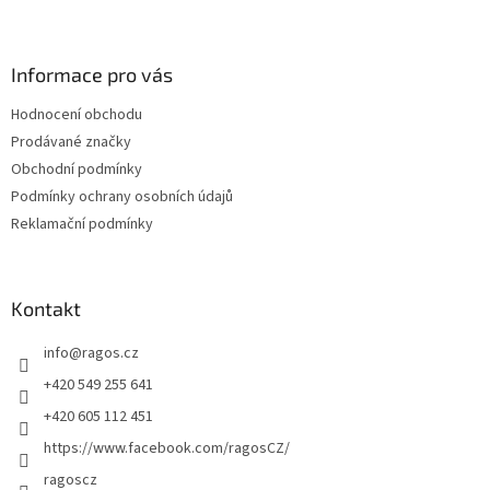
Z
á
p
a
Informace pro vás
t
Hodnocení obchodu
í
Prodávané značky
Obchodní podmínky
Podmínky ochrany osobních údajů
Reklamační podmínky
Kontakt
info
@
ragos.cz
+420 549 255 641
+420 605 112 451
https://www.facebook.com/ragosCZ/
ragoscz