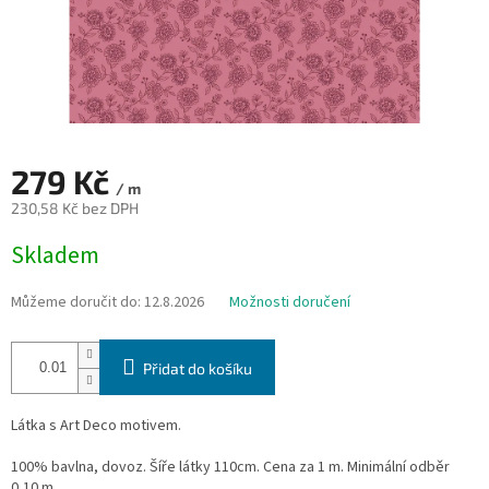
279 Kč
/ m
230,58 Kč bez DPH
Měrná
Skladem
cena:
Můžeme doručit do:
12.8.2026
Možnosti doručení
Přidat do košíku
Látka s Art Deco motivem.
100% bavlna, dovoz. Šíře látky 110cm. Cena za 1 m. Minimální odběr
0,10 m.