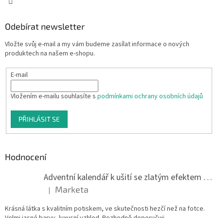
Odebírat newsletter
Vložte svůj e-mail a my vám budeme zasílat informace o nových
produktech na našem e-shopu.
E-mail
Vložením e-mailu souhlasíte s
podmínkami ochrany osobních údajů
PŘIHLÁSIT SE
Hodnocení
Adventní kalendář k ušití se zlatým efektem 042Q
Marketa
|
Hodnocení produktu je 5 z 5 hvězdiček.
Krásná látka s kvalitním potiskem, ve skutečnosti hezčí než na fotce.
Velmi jasné barvy, luxusní vzhled. Rozhodně doporučuji.