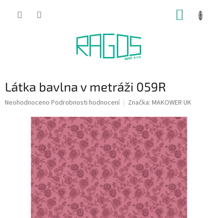
Přejít
NÁKUP
na
obsah
KOŠÍK
Látka bavlna v metráži 059R
Průměrné
Neohodnoceno
Podrobnosti hodnocení
Značka:
MAKOWER UK
hodnocení
produktu
je
0,0
z
5
hvězdiček.