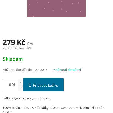
279 Kč
/ m
230,58 Kč bez DPH
Měrná
Skladem
cena:
Můžeme doručit do:
12.8.2026
Možnosti doručení
Přidat do košíku
Látka s geometrickým motivem.
100% bavlna, dovoz. Šíře látky 110cm. Cena za 1 m. Minimální odběr
0,10 m.