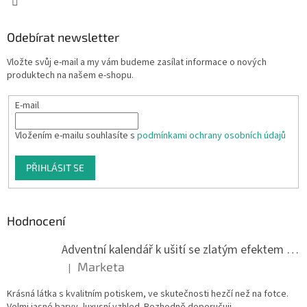
Odebírat newsletter
Vložte svůj e-mail a my vám budeme zasílat informace o nových
produktech na našem e-shopu.
E-mail
Vložením e-mailu souhlasíte s
podmínkami ochrany osobních údajů
PŘIHLÁSIT SE
Hodnocení
Adventní kalendář k ušití se zlatým efektem 042Q
Marketa
|
Hodnocení produktu je 5 z 5 hvězdiček.
Krásná látka s kvalitním potiskem, ve skutečnosti hezčí než na fotce.
Velmi jasné barvy, luxusní vzhled. Rozhodně doporučuji.