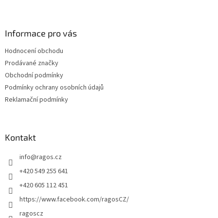
Z
á
p
a
Informace pro vás
t
Hodnocení obchodu
í
Prodávané značky
Obchodní podmínky
Podmínky ochrany osobních údajů
Reklamační podmínky
Kontakt
info
@
ragos.cz
+420 549 255 641
+420 605 112 451
https://www.facebook.com/ragosCZ/
ragoscz