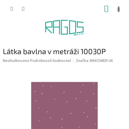
Přejít
NÁKUP
na
obsah
KOŠÍK
Látka bavlna v metráži 10030P
Průměrné
Neohodnoceno
Podrobnosti hodnocení
Značka:
MAKOWER UK
hodnocení
produktu
je
0,0
z
5
hvězdiček.