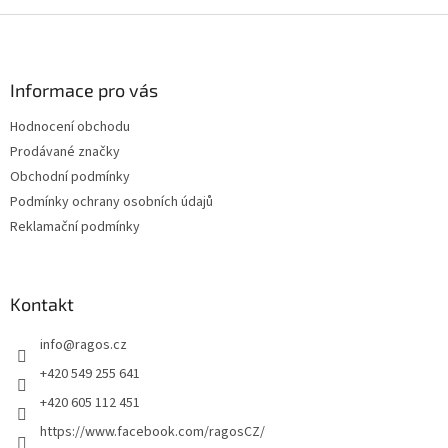
Z
á
p
a
Informace pro vás
t
Hodnocení obchodu
í
Prodávané značky
Obchodní podmínky
Podmínky ochrany osobních údajů
Reklamační podmínky
Kontakt
info
@
ragos.cz
+420 549 255 641
+420 605 112 451
https://www.facebook.com/ragosCZ/