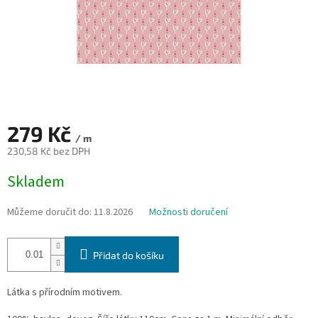
279 Kč
/ m
230,58 Kč bez DPH
Měrná
Skladem
cena:
Můžeme doručit do:
11.8.2026
Možnosti doručení
Přidat do košíku
Látka s přírodním motivem.