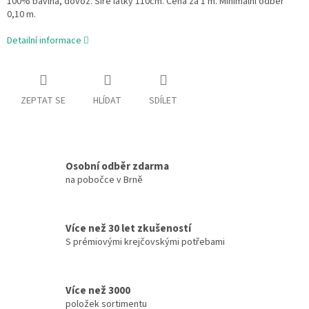
100% bavlna, dovoz. Šíře látky 110cm. Cena za 1 m. Minimální odběr
0,10 m.
Detailní informace
ZEPTAT SE
HLÍDAT
SDÍLET
Osobní odběr zdarma
na pobočce v Brně
Více než 30 let zkušeností
S prémiovými krejčovskými potřebami
Více než 3000
položek sortimentu