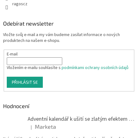
ragoscz
Odebírat newsletter
Vložte svůj e-mail a my vám budeme zasílat informace o nových
produktech na našem e-shopu.
E-mail
Vložením e-mailu souhlasíte s
podmínkami ochrany osobních údajů
PŘIHLÁSIT SE
Hodnocení
Adventní kalendář k ušití se zlatým efektem 042Q
Marketa
|
Hodnocení produktu je 5 z 5 hvězdiček.