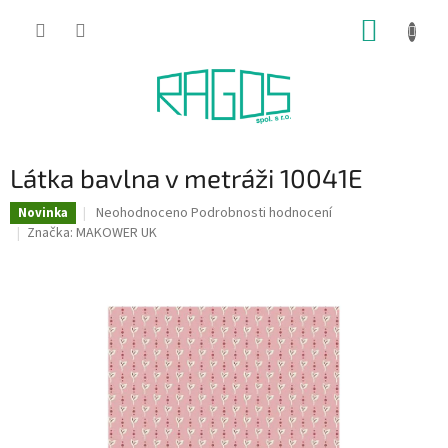
Přejít
NÁKUP
na
obsah
KOŠÍK
Látka bavlna v metráži 10041E
Průměrné
Neohodnoceno
Podrobnosti hodnocení
Novinka
hodnocení
Značka:
MAKOWER UK
produktu
je
0,0
z
5
hvězdiček.