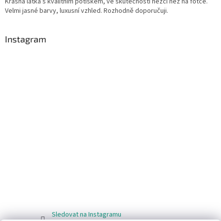
Krásná látka s kvalitním potiskem, ve skutečnosti hezčí než na fotce.
Velmi jasné barvy, luxusní vzhled. Rozhodně doporučuji.
Instagram
Sledovat na Instagramu